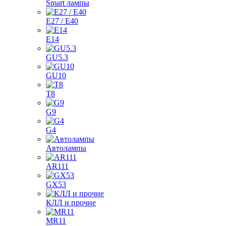
Smart лампы
E27 / E40
E14
GU5.3
GU10
T8
G9
G4
Автолампы
AR111
GX53
КЛЛ и прочие
MR11