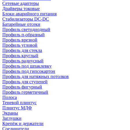
Сетевые адаптеры
Драйверы токовые
Блоки аварийного питания
Стабилизаторы DC-DC
Батарейные отсеки
Профиль светодиодный
Профиль п-образный
Профиль врезной
Профиль угловой
Профиль для стекла
Профиль круглый
Профиль радиусный
Профиль под шпаклевку
Профиль под гипсокартон
Профиль для натяжных потолков
Профиль для ступеней
Профиль фигурный
Профиль герметичный
Полоса
Теневой плинтус
Плинтус МДФ
Экраны
Заглушки
Крепёж и держатели
Соединители