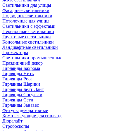
Светильники для улицы
Фасадные светильники
Подводные светильники
Потолочные для улицы
Светильники с эффектами
Переносные светильники
Грунтовые светильники
Консольные светильники
Ландшафтные светильники
Прожекторы
Светильники промышленные
Праздничный декор
Гирлянды Бахрома
Гирлянды Нить
Гирлянды Роса
Гирлянды Шарики
Гирлянды Белт-Лайт
Гирлянды Сосульки
Гирлянды Сети
Гирлянды Занавес
Фигуры декоративные
Комплектующие для гирлянд
Дюралайт
Стробоскопы