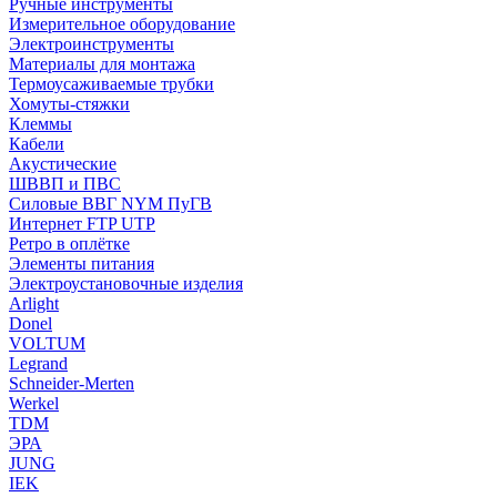
Ручные инструменты
Измерительное оборудование
Электроинструменты
Материалы для монтажа
Термоусаживаемые трубки
Хомуты-стяжки
Клеммы
Кабели
Акустические
ШВВП и ПВС
Силовые ВВГ NYM ПуГВ
Интернет FTP UTP
Ретро в оплётке
Элементы питания
Электроустановочные изделия
Arlight
Donel
VOLTUM
Legrand
Schneider-Merten
Werkel
TDM
ЭРА
JUNG
IEK