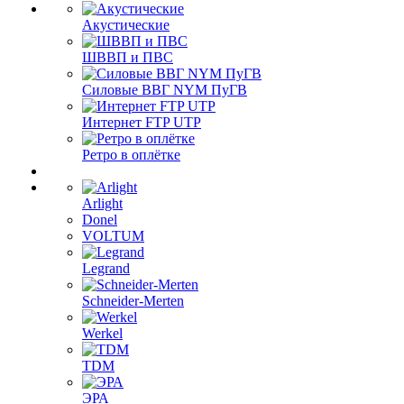
Акустические
ШВВП и ПВС
Силовые ВВГ NYM ПуГВ
Интернет FTP UTP
Ретро в оплётке
Arlight
Donel
VOLTUM
Legrand
Schneider-Merten
Werkel
TDM
ЭРА