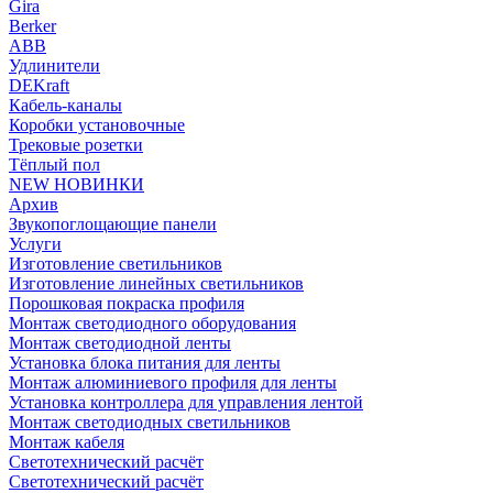
Gira
Berker
ABB
Удлинители
DEKraft
Кабель-каналы
Коробки установочные
Трековые розетки
Тёплый пол
NEW НОВИНКИ
Архив
Звукопоглощающие панели
Услуги
Изготовление светильников
Изготовление линейных светильников
Порошковая покраска профиля
Монтаж светодиодного оборудования
Монтаж светодиодной ленты
Установка блока питания для ленты
Монтаж алюминиевого профиля для ленты
Установка контроллера для управления лентой
Монтаж светодиодных светильников
Монтаж кабеля
Светотехнический расчёт
Светотехнический расчёт