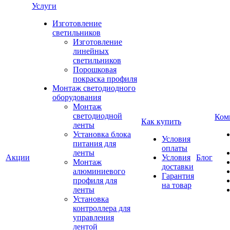
Услуги
Изготовление
светильников
Изготовление
линейных
светильников
Порошковая
покраска профиля
Монтаж светодиодного
оборудования
Монтаж
светодиодной
Ком
Как купить
ленты
Установка блока
Условия
питания для
оплаты
ленты
Акции
Условия
Блог
Монтаж
доставки
алюминиевого
Гарантия
профиля для
на товар
ленты
Установка
контроллера для
управления
лентой