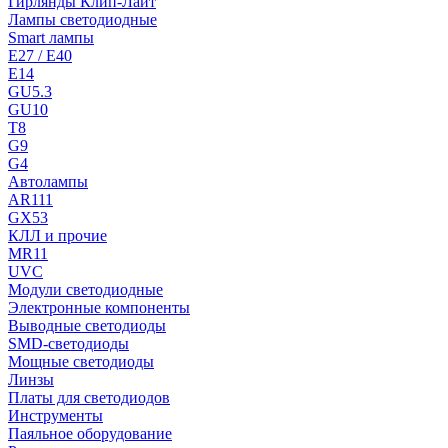
Гирлянды Клип-Лайт
Лампы светодиодные
Smart лампы
E27 / E40
E14
GU5.3
GU10
T8
G9
G4
Автолампы
AR111
GX53
КЛЛ и прочие
MR11
UVC
Модули светодиодные
Электронные компоненты
Выводные светодиоды
SMD-светодиоды
Мощные светодиоды
Линзы
Платы для светодиодов
Инструменты
Паяльное оборудование