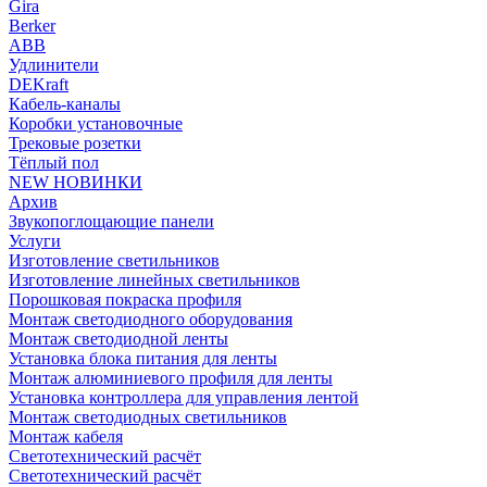
Gira
Berker
ABB
Удлинители
DEKraft
Кабель-каналы
Коробки установочные
Трековые розетки
Тёплый пол
NEW НОВИНКИ
Архив
Звукопоглощающие панели
Услуги
Изготовление светильников
Изготовление линейных светильников
Порошковая покраска профиля
Монтаж светодиодного оборудования
Монтаж светодиодной ленты
Установка блока питания для ленты
Монтаж алюминиевого профиля для ленты
Установка контроллера для управления лентой
Монтаж светодиодных светильников
Монтаж кабеля
Светотехнический расчёт
Светотехнический расчёт