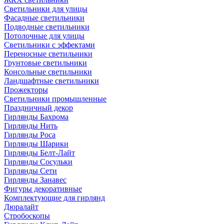
Светильники для улицы
Фасадные светильники
Подводные светильники
Потолочные для улицы
Светильники с эффектами
Переносные светильники
Грунтовые светильники
Консольные светильники
Ландшафтные светильники
Прожекторы
Светильники промышленные
Праздничный декор
Гирлянды Бахрома
Гирлянды Нить
Гирлянды Роса
Гирлянды Шарики
Гирлянды Белт-Лайт
Гирлянды Сосульки
Гирлянды Сети
Гирлянды Занавес
Фигуры декоративные
Комплектующие для гирлянд
Дюралайт
Стробоскопы