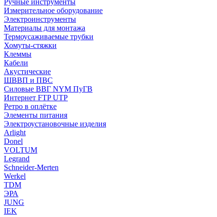
Ручные инструменты
Измерительное оборудование
Электроинструменты
Материалы для монтажа
Термоусаживаемые трубки
Хомуты-стяжки
Клеммы
Кабели
Акустические
ШВВП и ПВС
Силовые ВВГ NYM ПуГВ
Интернет FTP UTP
Ретро в оплётке
Элементы питания
Электроустановочные изделия
Arlight
Donel
VOLTUM
Legrand
Schneider-Merten
Werkel
TDM
ЭРА
JUNG
IEK