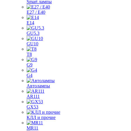
Smart лампы
E27 / E40
E14
GU5.3
GU10
T8
G9
G4
Автолампы
AR111
GX53
КЛЛ и прочие
MR11