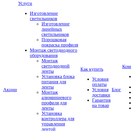
Услуги
Изготовление
светильников
Изготовление
линейных
светильников
Порошковая
покраска профиля
Монтаж светодиодного
оборудования
Монтаж
светодиодной
Ком
Как купить
ленты
Установка блока
Условия
питания для
оплаты
ленты
Акции
Условия
Блог
Монтаж
доставки
алюминиевого
Гарантия
профиля для
на товар
ленты
Установка
контроллера для
управления
лентой