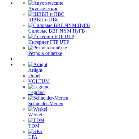
Акустические
ШВВП и ПВС
Силовые ВВГ NYM ПуГВ
Интернет FTP UTP
Ретро в оплётке
Arlight
Donel
VOLTUM
Legrand
Schneider-Merten
Werkel
TDM
ЭРА