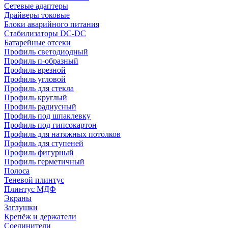
Сетевые адаптеры
Драйверы токовые
Блоки аварийного питания
Стабилизаторы DC-DC
Батарейные отсеки
Профиль светодиодный
Профиль п-образный
Профиль врезной
Профиль угловой
Профиль для стекла
Профиль круглый
Профиль радиусный
Профиль под шпаклевку
Профиль под гипсокартон
Профиль для натяжных потолков
Профиль для ступеней
Профиль фигурный
Профиль герметичный
Полоса
Теневой плинтус
Плинтус МДФ
Экраны
Заглушки
Крепёж и держатели
Соединители