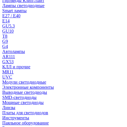
Гирлянды Клип-Лайт
Лампы светодиодные
Smart лампы
E27 / E40
E14
GU5.3
GU10
T8
G9
G4
Автолампы
AR111
GX53
КЛЛ и прочие
MR11
UVC
Модули светодиодные
Электронные компоненты
Выводные светодиоды
SMD-светодиоды
Мощные светодиоды
Линзы
Платы для светодиодов
Инструменты
Паяльное оборудование