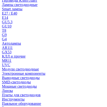
Гирлянды Клип-Лайт
Лампы светодиодные
Smart лампы
E27 / E40
E14
GU5.3
GU10
T8
G9
G4
Автолампы
AR111
GX53
КЛЛ и прочие
MR11
UVC
Модули светодиодные
Электронные компоненты
Выводные светодиоды
SMD-светодиоды
Мощные светодиоды
Линзы
Платы для светодиодов
Инструменты
Паяльное оборудование