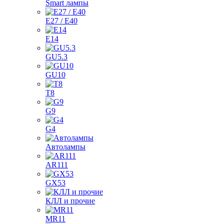
Smart лампы
E27 / E40
E14
GU5.3
GU10
T8
G9
G4
Автолампы
AR111
GX53
КЛЛ и прочие
MR11