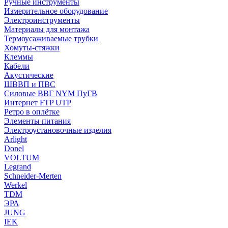
Ручные инструменты
Измерительное оборудование
Электроинструменты
Материалы для монтажа
Термоусаживаемые трубки
Хомуты-стяжки
Клеммы
Кабели
Акустические
ШВВП и ПВС
Силовые ВВГ NYM ПуГВ
Интернет FTP UTP
Ретро в оплётке
Элементы питания
Электроустановочные изделия
Arlight
Donel
VOLTUM
Legrand
Schneider-Merten
Werkel
TDM
ЭРА
JUNG
IEK