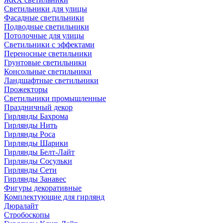
Светильники для улицы
Фасадные светильники
Подводные светильники
Потолочные для улицы
Светильники с эффектами
Переносные светильники
Грунтовые светильники
Консольные светильники
Ландшафтные светильники
Прожекторы
Светильники промышленные
Праздничный декор
Гирлянды Бахрома
Гирлянды Нить
Гирлянды Роса
Гирлянды Шарики
Гирлянды Белт-Лайт
Гирлянды Сосульки
Гирлянды Сети
Гирлянды Занавес
Фигуры декоративные
Комплектующие для гирлянд
Дюралайт
Стробоскопы