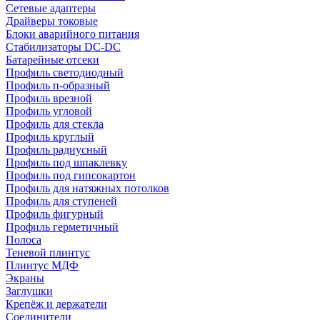
Сетевые адаптеры
Драйверы токовые
Блоки аварийного питания
Стабилизаторы DC-DC
Батарейные отсеки
Профиль светодиодный
Профиль п-образный
Профиль врезной
Профиль угловой
Профиль для стекла
Профиль круглый
Профиль радиусный
Профиль под шпаклевку
Профиль под гипсокартон
Профиль для натяжных потолков
Профиль для ступеней
Профиль фигурный
Профиль герметичный
Полоса
Теневой плинтус
Плинтус МДФ
Экраны
Заглушки
Крепёж и держатели
Соединители