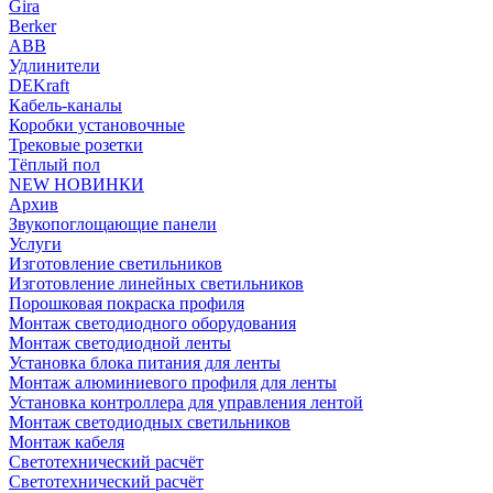
Gira
Berker
ABB
Удлинители
DEKraft
Кабель-каналы
Коробки установочные
Трековые розетки
Тёплый пол
NEW НОВИНКИ
Архив
Звукопоглощающие панели
Услуги
Изготовление светильников
Изготовление линейных светильников
Порошковая покраска профиля
Монтаж светодиодного оборудования
Монтаж светодиодной ленты
Установка блока питания для ленты
Монтаж алюминиевого профиля для ленты
Установка контроллера для управления лентой
Монтаж светодиодных светильников
Монтаж кабеля
Светотехнический расчёт
Светотехнический расчёт