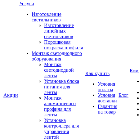
Услуги
Изготовление
светильников
Изготовление
линейных
светильников
Порошковая
покраска профиля
Монтаж светодиодного
оборудования
Монтаж
светодиодной
Ком
Как купить
ленты
Установка блока
Условия
питания для
оплаты
ленты
Акции
Условия
Блог
Монтаж
доставки
алюминиевого
Гарантия
профиля для
на товар
ленты
Установка
контроллера для
управления
лентой