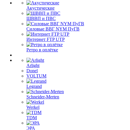
Акустические
ШВВП и ПВС
Силовые ВВГ NYM ПуГВ
Интернет FTP UTP
Ретро в оплётке
Arlight
Donel
VOLTUM
Legrand
Schneider-Merten
Werkel
TDM
ЭРА