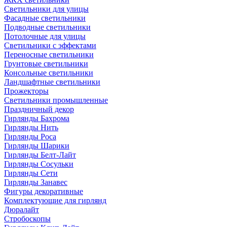
Светильники для улицы
Фасадные светильники
Подводные светильники
Потолочные для улицы
Светильники с эффектами
Переносные светильники
Грунтовые светильники
Консольные светильники
Ландшафтные светильники
Прожекторы
Светильники промышленные
Праздничный декор
Гирлянды Бахрома
Гирлянды Нить
Гирлянды Роса
Гирлянды Шарики
Гирлянды Белт-Лайт
Гирлянды Сосульки
Гирлянды Сети
Гирлянды Занавес
Фигуры декоративные
Комплектующие для гирлянд
Дюралайт
Стробоскопы