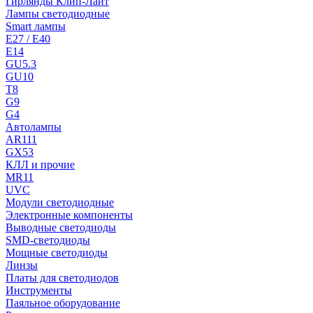
Гирлянды Клип-Лайт
Лампы светодиодные
Smart лампы
E27 / E40
E14
GU5.3
GU10
T8
G9
G4
Автолампы
AR111
GX53
КЛЛ и прочие
MR11
UVC
Модули светодиодные
Электронные компоненты
Выводные светодиоды
SMD-светодиоды
Мощные светодиоды
Линзы
Платы для светодиодов
Инструменты
Паяльное оборудование