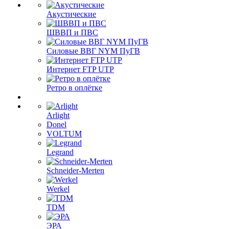
Акустические
ШВВП и ПВС
Силовые ВВГ NYM ПуГВ
Интернет FTP UTP
Ретро в оплётке
Arlight
Donel
VOLTUM
Legrand
Schneider-Merten
Werkel
TDM
ЭРА