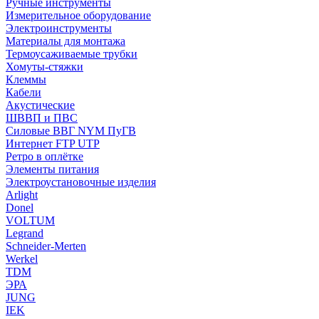
Ручные инструменты
Измерительное оборудование
Электроинструменты
Материалы для монтажа
Термоусаживаемые трубки
Хомуты-стяжки
Клеммы
Кабели
Акустические
ШВВП и ПВС
Силовые ВВГ NYM ПуГВ
Интернет FTP UTP
Ретро в оплётке
Элементы питания
Электроустановочные изделия
Arlight
Donel
VOLTUM
Legrand
Schneider-Merten
Werkel
TDM
ЭРА
JUNG
IEK