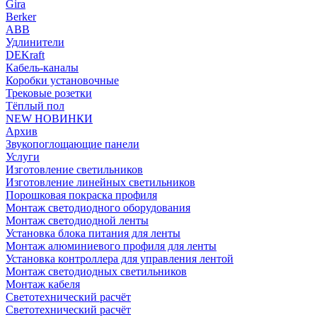
Gira
Berker
ABB
Удлинители
DEKraft
Кабель-каналы
Коробки установочные
Трековые розетки
Тёплый пол
NEW НОВИНКИ
Архив
Звукопоглощающие панели
Услуги
Изготовление светильников
Изготовление линейных светильников
Порошковая покраска профиля
Монтаж светодиодного оборудования
Монтаж светодиодной ленты
Установка блока питания для ленты
Монтаж алюминиевого профиля для ленты
Установка контроллера для управления лентой
Монтаж светодиодных светильников
Монтаж кабеля
Светотехнический расчёт
Светотехнический расчёт