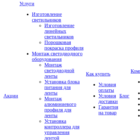
Услуги
Изготовление
светильников
Изготовление
линейных
светильников
Порошковая
покраска профиля
Монтаж светодиодного
оборудования
Монтаж
светодиодной
Ком
Как купить
ленты
Установка блока
Условия
питания для
оплаты
ленты
Акции
Условия
Блог
Монтаж
доставки
алюминиевого
Гарантия
профиля для
на товар
ленты
Установка
контроллера для
управления
лентой