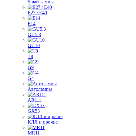
Smart лампы
E27 / E40
E14
GU5.3
GU10
T8
G9
G4
Автолампы
AR111
GX53
КЛЛ и прочие
MR11