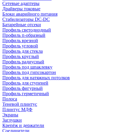
Сетевые адаптеры
Драйверы токовые
Блоки аварийного питания
Стабилизаторы DC-DC
Батарейные отсеки
Профиль светодиодный
Профиль п-образный
Профиль врезной
Профиль угловой
Профиль для стекла
Профиль круглый
Профиль радиусный
Профиль под шпаклевку
Профиль под гипсокартон
Профиль для натяжных потолков
Профиль для ступеней
Профиль фигурный
Профиль герметичный
Полоса
Теневой плинтус
Плинтус МДФ
Экраны
Заглушки
Крепёж и держатели
Соединители