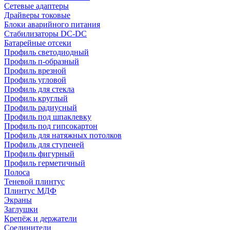
Сетевые адаптеры
Драйверы токовые
Блоки аварийного питания
Стабилизаторы DC-DC
Батарейные отсеки
Профиль светодиодный
Профиль п-образный
Профиль врезной
Профиль угловой
Профиль для стекла
Профиль круглый
Профиль радиусный
Профиль под шпаклевку
Профиль под гипсокартон
Профиль для натяжных потолков
Профиль для ступеней
Профиль фигурный
Профиль герметичный
Полоса
Теневой плинтус
Плинтус МДФ
Экраны
Заглушки
Крепёж и держатели
Соединители