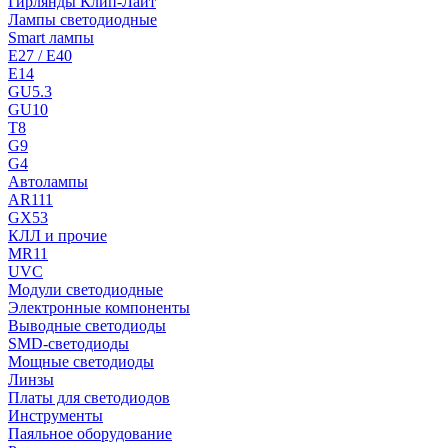
Гирлянды Клип-Лайт
Лампы светодиодные
Smart лампы
E27 / E40
E14
GU5.3
GU10
T8
G9
G4
Автолампы
AR111
GX53
КЛЛ и прочие
MR11
UVC
Модули светодиодные
Электронные компоненты
Выводные светодиоды
SMD-светодиоды
Мощные светодиоды
Линзы
Платы для светодиодов
Инструменты
Паяльное оборудование