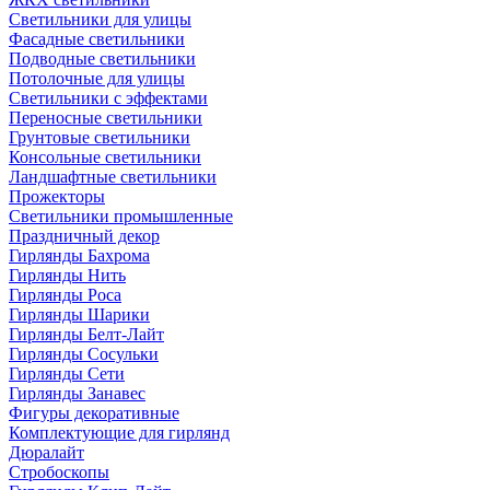
Светильники для улицы
Фасадные светильники
Подводные светильники
Потолочные для улицы
Светильники с эффектами
Переносные светильники
Грунтовые светильники
Консольные светильники
Ландшафтные светильники
Прожекторы
Светильники промышленные
Праздничный декор
Гирлянды Бахрома
Гирлянды Нить
Гирлянды Роса
Гирлянды Шарики
Гирлянды Белт-Лайт
Гирлянды Сосульки
Гирлянды Сети
Гирлянды Занавес
Фигуры декоративные
Комплектующие для гирлянд
Дюралайт
Стробоскопы