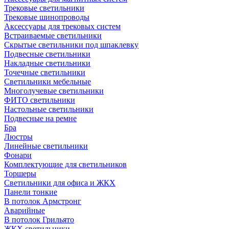
Трековые светильники
Трековые шинопроводы
Аксессуары для трековых систем
Встраиваемые светильники
Скрытые светильники под шпаклевку
Подвесные светильники
Накладные светильники
Точечные светильники
Светильники мебельные
Многолучевые светильники
ФИТО светильники
Настольные светильники
Подвесные на ремне
Бра
Люстры
Линейные светильники
Фонари
Комплектующие для светильников
Торшеры
Светильники для офиса и ЖКХ
Панели тонкие
В потолок Армстронг
Аварийные
В потолок Грильято
ЖКХ светильники