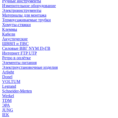
Ручные инструменты
Измерительное оборудование
Электроинструменты
Материалы для монтажа
Термоусаживаемые трубки
Хомуты-стяжки
Клеммы
Кабели
Акустические
ШВВП и ПВС
Силовые ВВГ NYM ПуГВ
Интернет FTP UTP
Ретро в оплётке
Элементы питания
Электроустановочные изделия
Arlight
Donel
VOLTUM
Legrand
Schneider-Merten
Werkel
TDM
ЭРА
JUNG
IEK