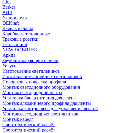
Gira
Berker
ABB
Удлинители
DEKraft
Кабель-каналы
Коробки установочные
Трековые розетки
Тёплый пол
NEW НОВИНКИ
Архив
Звукопоглощающие панели
Услуги
Изготовление светильников
Изготовление линейных светильников
Порошковая покраска профиля
Монтаж светодиодного оборудования
Монтаж светодиодной ленты
Установка блока питания для ленты
Монтаж алюминиевого профиля для ленты
Установка контроллера для управления лентой
Монтаж светодиодных светильников
Монтаж кабеля
Светотехнический расчёт
Светотехнический расчёт