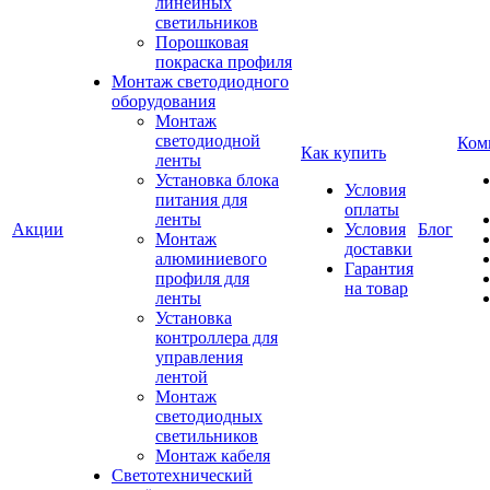
линейных
светильников
Порошковая
покраска профиля
Монтаж светодиодного
оборудования
Монтаж
светодиодной
Ком
Как купить
ленты
Установка блока
Условия
питания для
оплаты
ленты
Акции
Условия
Блог
Монтаж
доставки
алюминиевого
Гарантия
профиля для
на товар
ленты
Установка
контроллера для
управления
лентой
Монтаж
светодиодных
светильников
Монтаж кабеля
Светотехнический