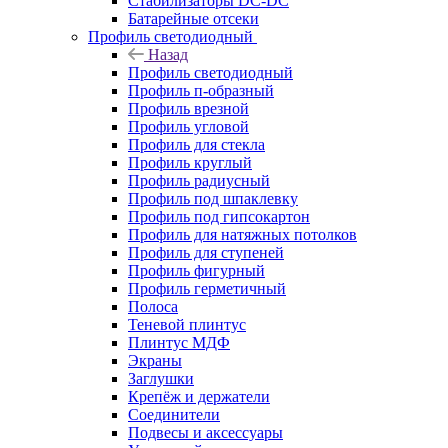
Стабилизаторы DC-DC
Батарейные отсеки
Профиль светодиодный
Назад
Профиль светодиодный
Профиль п-образный
Профиль врезной
Профиль угловой
Профиль для стекла
Профиль круглый
Профиль радиусный
Профиль под шпаклевку
Профиль под гипсокартон
Профиль для натяжных потолков
Профиль для ступеней
Профиль фигурный
Профиль герметичный
Полоса
Теневой плинтус
Плинтус МДФ
Экраны
Заглушки
Крепёж и держатели
Соединители
Подвесы и аксессуары