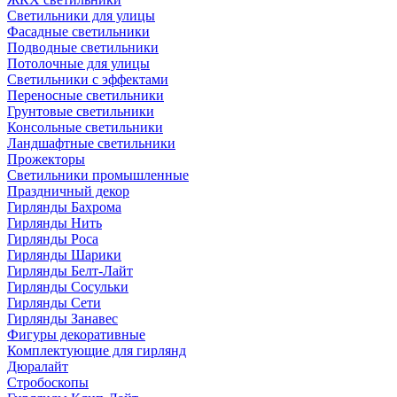
Светильники для улицы
Фасадные светильники
Подводные светильники
Потолочные для улицы
Светильники с эффектами
Переносные светильники
Грунтовые светильники
Консольные светильники
Ландшафтные светильники
Прожекторы
Светильники промышленные
Праздничный декор
Гирлянды Бахрома
Гирлянды Нить
Гирлянды Роса
Гирлянды Шарики
Гирлянды Белт-Лайт
Гирлянды Сосульки
Гирлянды Сети
Гирлянды Занавес
Фигуры декоративные
Комплектующие для гирлянд
Дюралайт
Стробоскопы