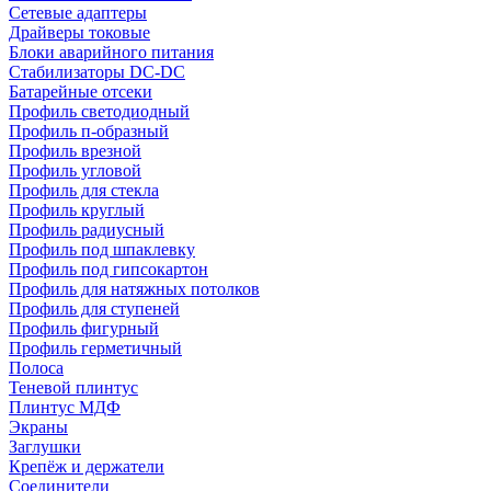
Сетевые адаптеры
Драйверы токовые
Блоки аварийного питания
Стабилизаторы DC-DC
Батарейные отсеки
Профиль светодиодный
Профиль п-образный
Профиль врезной
Профиль угловой
Профиль для стекла
Профиль круглый
Профиль радиусный
Профиль под шпаклевку
Профиль под гипсокартон
Профиль для натяжных потолков
Профиль для ступеней
Профиль фигурный
Профиль герметичный
Полоса
Теневой плинтус
Плинтус МДФ
Экраны
Заглушки
Крепёж и держатели
Соединители