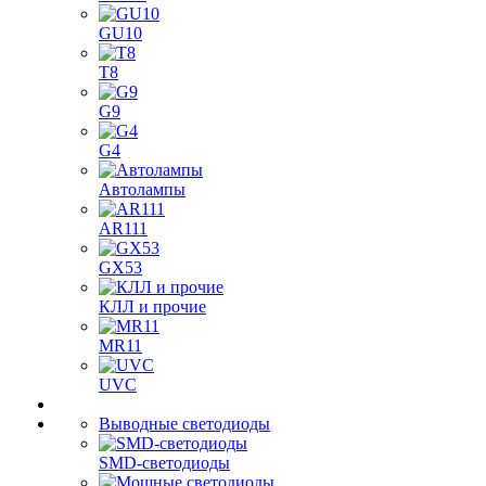
GU10
T8
G9
G4
Автолампы
AR111
GX53
КЛЛ и прочие
MR11
UVC
Выводные светодиоды
SMD-светодиоды