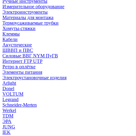
Ручные инструменты
Измерительное оборудование
Электроинструменты
Материалы для монтажа
Термоусаживаемые трубки
Хомуты-стяжки
Клеммы
Кабели
Акустические
ШВВП и ПВС
Силовые ВВГ NYM ПуГВ
Интернет FTP UTP
Ретро в оплётке
Элементы питания
Электроустановочные изделия
Arlight
Donel
VOLTUM
Legrand
Schneider-Merten
Werkel
TDM
ЭРА
JUNG
IEK