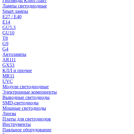
Гирлянды Клип-Лайт
Лампы светодиодные
Smart лампы
E27 / E40
E14
GU5.3
GU10
T8
G9
G4
Автолампы
AR111
GX53
КЛЛ и прочие
MR11
UVC
Модули светодиодные
Электронные компоненты
Выводные светодиоды
SMD-светодиоды
Мощные светодиоды
Линзы
Платы для светодиодов
Инструменты
Паяльное оборудование