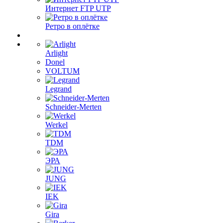
Интернет FTP UTP
Ретро в оплётке
Arlight
Donel
VOLTUM
Legrand
Schneider-Merten
Werkel
TDM
ЭРА
JUNG
IEK
Gira