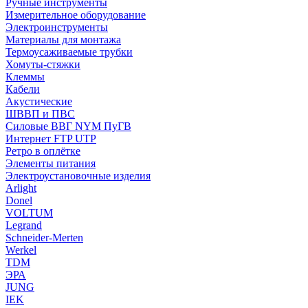
Ручные инструменты
Измерительное оборудование
Электроинструменты
Материалы для монтажа
Термоусаживаемые трубки
Хомуты-стяжки
Клеммы
Кабели
Акустические
ШВВП и ПВС
Силовые ВВГ NYM ПуГВ
Интернет FTP UTP
Ретро в оплётке
Элементы питания
Электроустановочные изделия
Arlight
Donel
VOLTUM
Legrand
Schneider-Merten
Werkel
TDM
ЭРА
JUNG
IEK