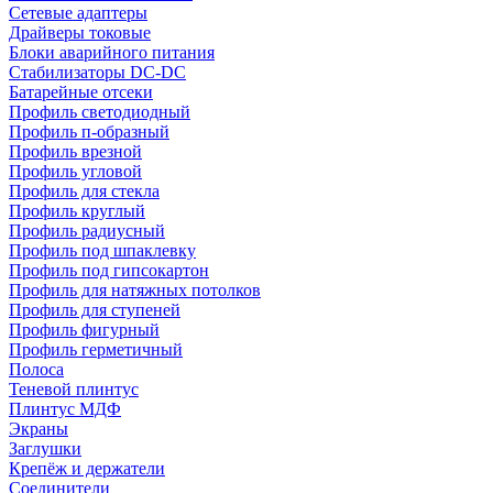
Сетевые адаптеры
Драйверы токовые
Блоки аварийного питания
Стабилизаторы DC-DC
Батарейные отсеки
Профиль светодиодный
Профиль п-образный
Профиль врезной
Профиль угловой
Профиль для стекла
Профиль круглый
Профиль радиусный
Профиль под шпаклевку
Профиль под гипсокартон
Профиль для натяжных потолков
Профиль для ступеней
Профиль фигурный
Профиль герметичный
Полоса
Теневой плинтус
Плинтус МДФ
Экраны
Заглушки
Крепёж и держатели
Соединители