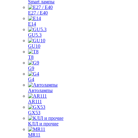
Smart лампы
E27 / E40
E14
GU5.3
GU10
T8
G9
G4
Автолампы
AR111
GX53
КЛЛ и прочие
MR11