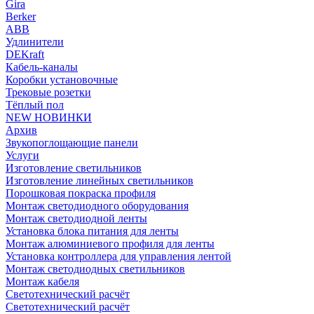
Gira
Berker
ABB
Удлинители
DEKraft
Кабель-каналы
Коробки установочные
Трековые розетки
Тёплый пол
NEW НОВИНКИ
Архив
Звукопоглощающие панели
Услуги
Изготовление светильников
Изготовление линейных светильников
Порошковая покраска профиля
Монтаж светодиодного оборудования
Монтаж светодиодной ленты
Установка блока питания для ленты
Монтаж алюминиевого профиля для ленты
Установка контроллера для управления лентой
Монтаж светодиодных светильников
Монтаж кабеля
Светотехнический расчёт
Светотехнический расчёт