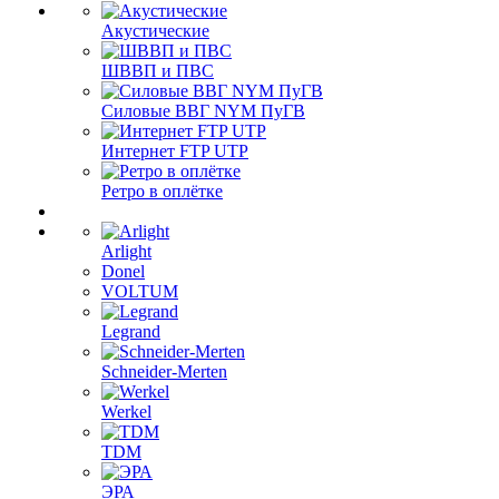
Акустические
ШВВП и ПВС
Силовые ВВГ NYM ПуГВ
Интернет FTP UTP
Ретро в оплётке
Arlight
Donel
VOLTUM
Legrand
Schneider-Merten
Werkel
TDM
ЭРА