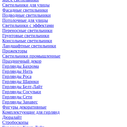
Светильники для улицы
Фасадные светильники
Подводные светильники
Потолочные для улицы
Светильники с эффектами
Переносные светильники
Грунтовые светильники
Консольные светильники
Ландшафтные светильники
Прожекторы
Светильники промышленные
Праздничный декор
Гирлянды Бахрома
Гирлянды Нить
Гирлянды Роса
Гирлянды Шарики
Гирлянды Белт-Лайт
Гирлянды Сосульки
Гирлянды Сети
Гирлянды Занавес
Фигуры декоративные
Комплектующие для гирлянд
Дюралайт
Стробоскопы