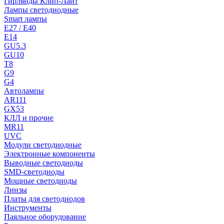
Гирлянды Клип-Лайт
Лампы светодиодные
Smart лампы
E27 / E40
E14
GU5.3
GU10
T8
G9
G4
Автолампы
AR111
GX53
КЛЛ и прочие
MR11
UVC
Модули светодиодные
Электронные компоненты
Выводные светодиоды
SMD-светодиоды
Мощные светодиоды
Линзы
Платы для светодиодов
Инструменты
Паяльное оборудование