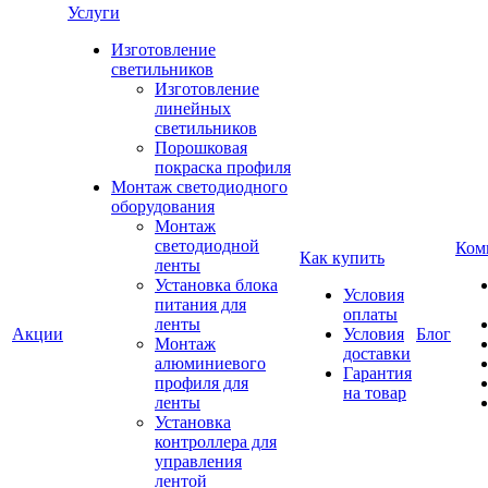
Услуги
Изготовление
светильников
Изготовление
линейных
светильников
Порошковая
покраска профиля
Монтаж светодиодного
оборудования
Монтаж
светодиодной
Ком
Как купить
ленты
Установка блока
Условия
питания для
оплаты
ленты
Акции
Условия
Блог
Монтаж
доставки
алюминиевого
Гарантия
профиля для
на товар
ленты
Установка
контроллера для
управления
лентой