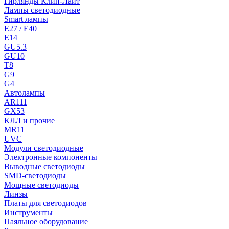
Гирлянды Клип-Лайт
Лампы светодиодные
Smart лампы
E27 / E40
E14
GU5.3
GU10
T8
G9
G4
Автолампы
AR111
GX53
КЛЛ и прочие
MR11
UVC
Модули светодиодные
Электронные компоненты
Выводные светодиоды
SMD-светодиоды
Мощные светодиоды
Линзы
Платы для светодиодов
Инструменты
Паяльное оборудование