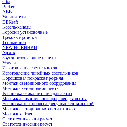
Gira
Berker
ABB
Удлинители
DEKraft
Кабель-каналы
Коробки установочные
Трековые розетки
Тёплый пол
NEW НОВИНКИ
Архив
Звукопоглощающие панели
Услуги
Изготовление светильников
Изготовление линейных светильников
Порошковая покраска профиля
Монтаж светодиодного оборудования
Монтаж светодиодной ленты
Установка блока питания для ленты
Монтаж алюминиевого профиля для ленты
Установка контроллера для управления лентой
Монтаж светодиодных светильников
Монтаж кабеля
Светотехнический расчёт
Светотехнический расчёт