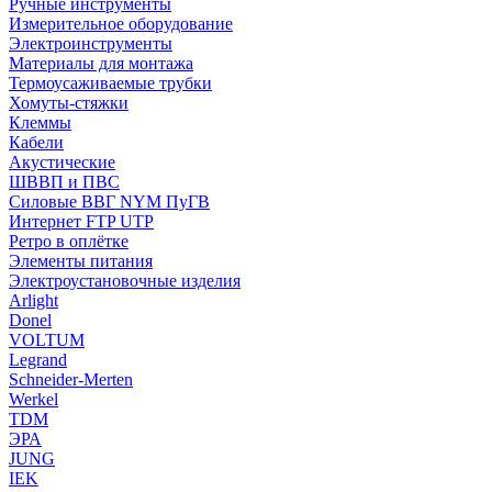
Ручные инструменты
Измерительное оборудование
Электроинструменты
Материалы для монтажа
Термоусаживаемые трубки
Хомуты-стяжки
Клеммы
Кабели
Акустические
ШВВП и ПВС
Силовые ВВГ NYM ПуГВ
Интернет FTP UTP
Ретро в оплётке
Элементы питания
Электроустановочные изделия
Arlight
Donel
VOLTUM
Legrand
Schneider-Merten
Werkel
TDM
ЭРА
JUNG
IEK