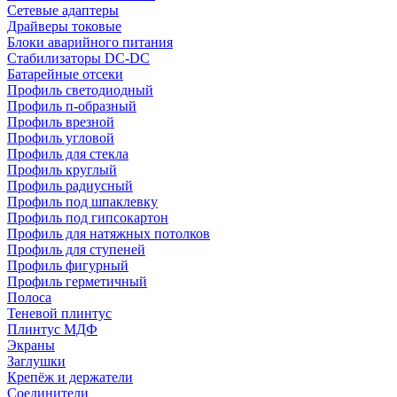
Сетевые адаптеры
Драйверы токовые
Блоки аварийного питания
Стабилизаторы DC-DC
Батарейные отсеки
Профиль светодиодный
Профиль п-образный
Профиль врезной
Профиль угловой
Профиль для стекла
Профиль круглый
Профиль радиусный
Профиль под шпаклевку
Профиль под гипсокартон
Профиль для натяжных потолков
Профиль для ступеней
Профиль фигурный
Профиль герметичный
Полоса
Теневой плинтус
Плинтус МДФ
Экраны
Заглушки
Крепёж и держатели
Соединители