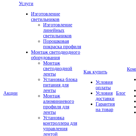
Услуги
Изготовление
светильников
Изготовление
линейных
светильников
Порошковая
покраска профиля
Монтаж светодиодного
оборудования
Монтаж
светодиодной
Ком
Как купить
ленты
Установка блока
Условия
питания для
оплаты
ленты
Акции
Условия
Блог
Монтаж
доставки
алюминиевого
Гарантия
профиля для
на товар
ленты
Установка
контроллера для
управления
лентой