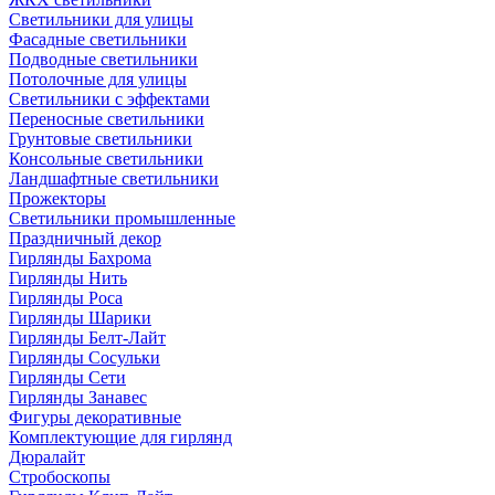
Светильники для улицы
Фасадные светильники
Подводные светильники
Потолочные для улицы
Светильники с эффектами
Переносные светильники
Грунтовые светильники
Консольные светильники
Ландшафтные светильники
Прожекторы
Светильники промышленные
Праздничный декор
Гирлянды Бахрома
Гирлянды Нить
Гирлянды Роса
Гирлянды Шарики
Гирлянды Белт-Лайт
Гирлянды Сосульки
Гирлянды Сети
Гирлянды Занавес
Фигуры декоративные
Комплектующие для гирлянд
Дюралайт
Стробоскопы