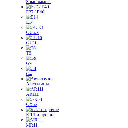
Smart лампы
E27 / E40
E14
GU5.3
GU10
T8
G9
G4
Автолампы
AR111
GX53
КЛЛ и прочие
MR11