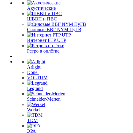
Акустические
ШВВП и ПВС
Силовые ВВГ NYM ПуГВ
Интернет FTP UTP
Ретро в оплётке
Arlight
Donel
VOLTUM
Legrand
Schneider-Merten
Werkel
TDM
ЭРА