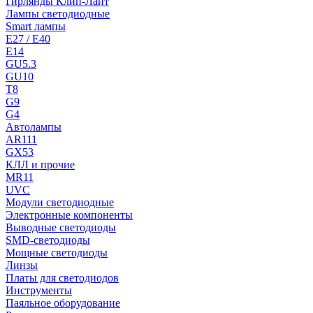
Гирлянды Клип-Лайт
Лампы светодиодные
Smart лампы
E27 / E40
E14
GU5.3
GU10
T8
G9
G4
Автолампы
AR111
GX53
КЛЛ и прочие
MR11
UVC
Модули светодиодные
Электронные компоненты
Выводные светодиоды
SMD-светодиоды
Мощные светодиоды
Линзы
Платы для светодиодов
Инструменты
Паяльное оборудование