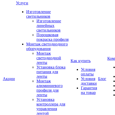
Услуги
Изготовление
светильников
Изготовление
линейных
светильников
Порошковая
покраска профиля
Монтаж светодиодного
оборудования
Монтаж
светодиодной
Ком
Как купить
ленты
Установка блока
Условия
питания для
оплаты
ленты
Акции
Условия
Блог
Монтаж
доставки
алюминиевого
Гарантия
профиля для
на товар
ленты
Установка
контроллера для
управления
лентой