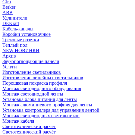
Gira
Berker
ABB
Удлинители
DEKraft
Кабель-каналы
Коробки установочные
Трековые розетки
Тёплый пол
NEW НОВИНКИ
Архив
Звукопоглощающие панели
Услуги
Изготовление светильников
Изготовление линейных светильников
Порошковая покраска профиля
Монтаж светодиодного оборудования
Монтаж светодиодной ленты
Установка блока питания для ленты
Монтаж алюминиевого профиля для ленты
Установка контроллера для управления лентой
Монтаж светодиодных светильников
Монтаж кабеля
Светотехнический расчёт
Светотехнический расчёт