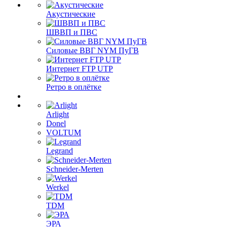
Акустические
ШВВП и ПВС
Силовые ВВГ NYM ПуГВ
Интернет FTP UTP
Ретро в оплётке
Arlight
Donel
VOLTUM
Legrand
Schneider-Merten
Werkel
TDM
ЭРА