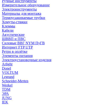
Ручные инструменты
Измерительное оборудование
Электроинструменты
Материалы для монтажа
Термоусаживаемые трубки
Хомуты-стяжки
Клеммы
Кабели
Акустические
ШВВП и ПВС
Силовые ВВГ NYM ПуГВ
Интернет FTP UTP
Ретро в оплётке
Элементы питания
Электроустановочные изделия
Arlight
Donel
VOLTUM
Legrand
Schneider-Merten
Werkel
TDM
ЭРА
JUNG
IEK