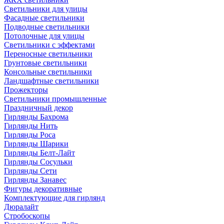
Светильники для улицы
Фасадные светильники
Подводные светильники
Потолочные для улицы
Светильники с эффектами
Переносные светильники
Грунтовые светильники
Консольные светильники
Ландшафтные светильники
Прожекторы
Светильники промышленные
Праздничный декор
Гирлянды Бахрома
Гирлянды Нить
Гирлянды Роса
Гирлянды Шарики
Гирлянды Белт-Лайт
Гирлянды Сосульки
Гирлянды Сети
Гирлянды Занавес
Фигуры декоративные
Комплектующие для гирлянд
Дюралайт
Стробоскопы