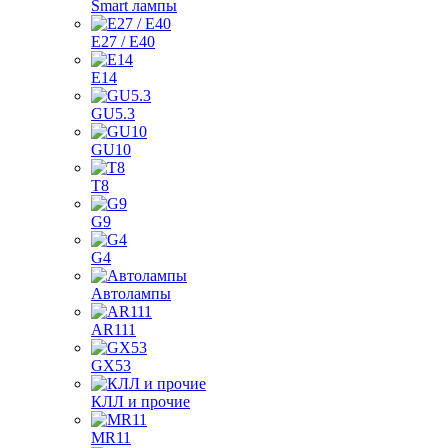
Smart лампы
E27 / E40
E14
GU5.3
GU10
T8
G9
G4
Автолампы
AR111
GX53
КЛЛ и прочие
MR11