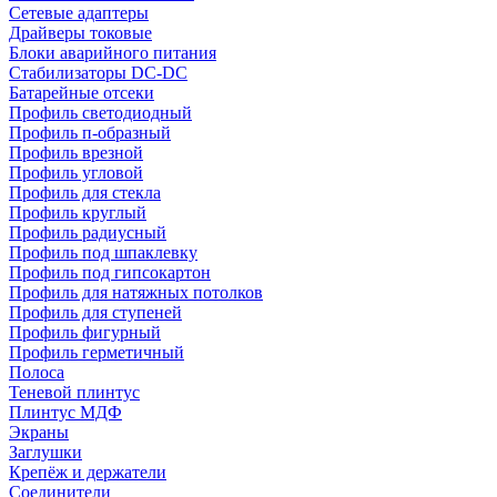
Сетевые адаптеры
Драйверы токовые
Блоки аварийного питания
Стабилизаторы DC-DC
Батарейные отсеки
Профиль светодиодный
Профиль п-образный
Профиль врезной
Профиль угловой
Профиль для стекла
Профиль круглый
Профиль радиусный
Профиль под шпаклевку
Профиль под гипсокартон
Профиль для натяжных потолков
Профиль для ступеней
Профиль фигурный
Профиль герметичный
Полоса
Теневой плинтус
Плинтус МДФ
Экраны
Заглушки
Крепёж и держатели
Соединители