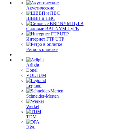
Акустические
ШВВП и ПВС
Силовые ВВГ NYM ПуГВ
Интернет FTP UTP
Ретро в оплётке
Arlight
Donel
VOLTUM
Legrand
Schneider-Merten
Werkel
TDM
ЭРА