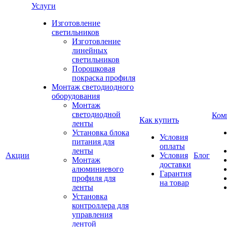
Услуги
Изготовление
светильников
Изготовление
линейных
светильников
Порошковая
покраска профиля
Монтаж светодиодного
оборудования
Монтаж
светодиодной
Ком
Как купить
ленты
Установка блока
Условия
питания для
оплаты
ленты
Акции
Условия
Блог
Монтаж
доставки
алюминиевого
Гарантия
профиля для
на товар
ленты
Установка
контроллера для
управления
лентой