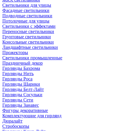
Светильники для улицы
Фасадные светильники
Подводные светильники
Потолочные для улицы
Светильники с эффектами
Переносные светильники
Грунтовые светильники
Консольные светильники
Ландшафтные светильники
Прожекторы
Светильники промышленные
Праздничный декор
Гирлянды Бахрома
Гирлянды Нить
Гирлянды Роса
Гирлянды Шарики
Гирлянды Белт-Лайт
Гирлянды Сосульки
Гирлянды Сети
Гирлянды Занавес
Фигуры декоративные
Комплектующие для гирлянд
Дюралайт
Стробоскопы