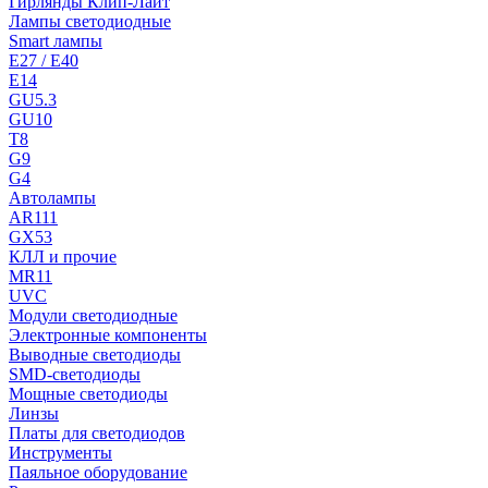
Гирлянды Клип-Лайт
Лампы светодиодные
Smart лампы
E27 / E40
E14
GU5.3
GU10
T8
G9
G4
Автолампы
AR111
GX53
КЛЛ и прочие
MR11
UVC
Модули светодиодные
Электронные компоненты
Выводные светодиоды
SMD-светодиоды
Мощные светодиоды
Линзы
Платы для светодиодов
Инструменты
Паяльное оборудование