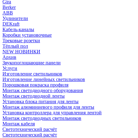
Gira
Berker
ABB
Удлинители
DEKraft
Кабель-каналы
Коробки установочные
Трековые розетки
Тёплый пол
NEW НОВИНКИ
Архив
Звукопоглощающие панели
Услуги
Изготовление светильников
Изготовление линейных светильников
Порошковая покраска профиля
Монтаж светодиодного оборудования
Монтаж светодиодной ленты
Установка блока питания для ленты
Монтаж алюминиевого профиля для ленты
Установка контроллера для управления лентой
Монтаж светодиодных светильников
Монтаж кабеля
Светотехнический расчёт
Светотехнический расчёт