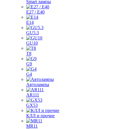
Smart лампы
E27 / E40
E14
GU5.3
GU10
T8
G9
G4
Автолампы
AR111
GX53
КЛЛ и прочие
MR11