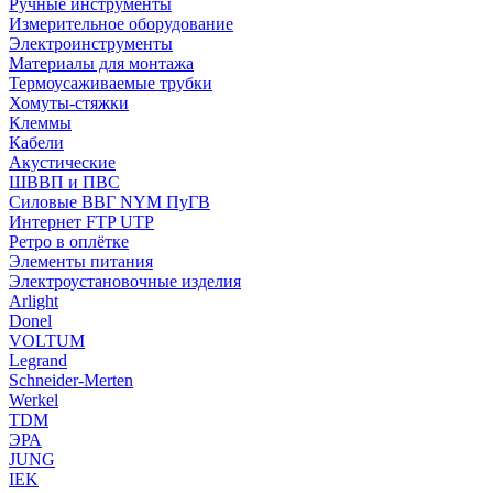
Ручные инструменты
Измерительное оборудование
Электроинструменты
Материалы для монтажа
Термоусаживаемые трубки
Хомуты-стяжки
Клеммы
Кабели
Акустические
ШВВП и ПВС
Силовые ВВГ NYM ПуГВ
Интернет FTP UTP
Ретро в оплётке
Элементы питания
Электроустановочные изделия
Arlight
Donel
VOLTUM
Legrand
Schneider-Merten
Werkel
TDM
ЭРА
JUNG
IEK