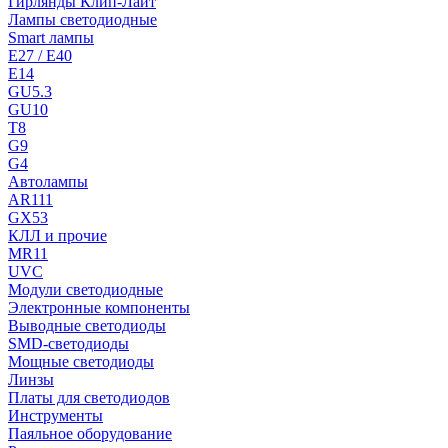
Гирлянды Клип-Лайт
Лампы светодиодные
Smart лампы
E27 / E40
E14
GU5.3
GU10
T8
G9
G4
Автолампы
AR111
GX53
КЛЛ и прочие
MR11
UVC
Модули светодиодные
Электронные компоненты
Выводные светодиоды
SMD-светодиоды
Мощные светодиоды
Линзы
Платы для светодиодов
Инструменты
Паяльное оборудование