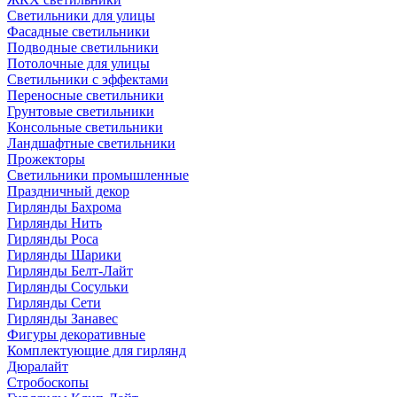
Светильники для улицы
Фасадные светильники
Подводные светильники
Потолочные для улицы
Светильники с эффектами
Переносные светильники
Грунтовые светильники
Консольные светильники
Ландшафтные светильники
Прожекторы
Светильники промышленные
Праздничный декор
Гирлянды Бахрома
Гирлянды Нить
Гирлянды Роса
Гирлянды Шарики
Гирлянды Белт-Лайт
Гирлянды Сосульки
Гирлянды Сети
Гирлянды Занавес
Фигуры декоративные
Комплектующие для гирлянд
Дюралайт
Стробоскопы