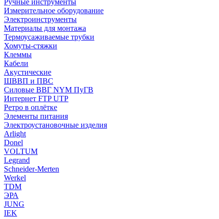
Ручные инструменты
Измерительное оборудование
Электроинструменты
Материалы для монтажа
Термоусаживаемые трубки
Хомуты-стяжки
Клеммы
Кабели
Акустические
ШВВП и ПВС
Силовые ВВГ NYM ПуГВ
Интернет FTP UTP
Ретро в оплётке
Элементы питания
Электроустановочные изделия
Arlight
Donel
VOLTUM
Legrand
Schneider-Merten
Werkel
TDM
ЭРА
JUNG
IEK