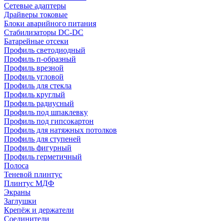
Сетевые адаптеры
Драйверы токовые
Блоки аварийного питания
Стабилизаторы DC-DC
Батарейные отсеки
Профиль светодиодный
Профиль п-образный
Профиль врезной
Профиль угловой
Профиль для стекла
Профиль круглый
Профиль радиусный
Профиль под шпаклевку
Профиль под гипсокартон
Профиль для натяжных потолков
Профиль для ступеней
Профиль фигурный
Профиль герметичный
Полоса
Теневой плинтус
Плинтус МДФ
Экраны
Заглушки
Крепёж и держатели
Соединители