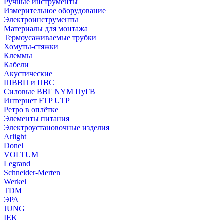
Ручные инструменты
Измерительное оборудование
Электроинструменты
Материалы для монтажа
Термоусаживаемые трубки
Хомуты-стяжки
Клеммы
Кабели
Акустические
ШВВП и ПВС
Силовые ВВГ NYM ПуГВ
Интернет FTP UTP
Ретро в оплётке
Элементы питания
Электроустановочные изделия
Arlight
Donel
VOLTUM
Legrand
Schneider-Merten
Werkel
TDM
ЭРА
JUNG
IEK