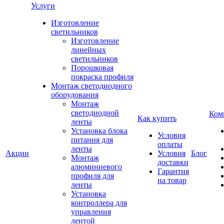
Услуги
Изготовление
светильников
Изготовление
линейных
светильников
Порошковая
покраска профиля
Монтаж светодиодного
оборудования
Монтаж
светодиодной
Ком
Как купить
ленты
Установка блока
Условия
питания для
оплаты
ленты
Акции
Условия
Блог
Монтаж
доставки
алюминиевого
Гарантия
профиля для
на товар
ленты
Установка
контроллера для
управления
лентой