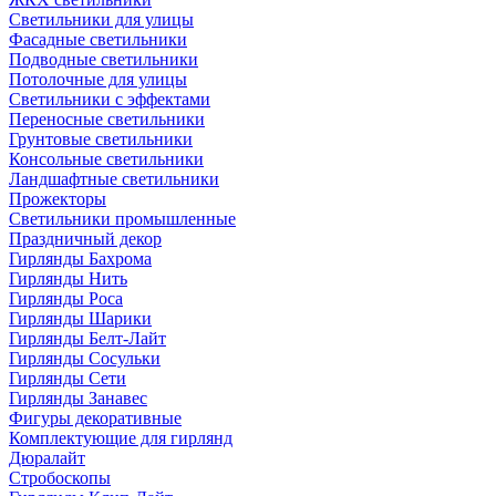
Светильники для улицы
Фасадные светильники
Подводные светильники
Потолочные для улицы
Светильники с эффектами
Переносные светильники
Грунтовые светильники
Консольные светильники
Ландшафтные светильники
Прожекторы
Светильники промышленные
Праздничный декор
Гирлянды Бахрома
Гирлянды Нить
Гирлянды Роса
Гирлянды Шарики
Гирлянды Белт-Лайт
Гирлянды Сосульки
Гирлянды Сети
Гирлянды Занавес
Фигуры декоративные
Комплектующие для гирлянд
Дюралайт
Стробоскопы