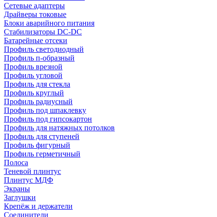
Сетевые адаптеры
Драйверы токовые
Блоки аварийного питания
Стабилизаторы DC-DC
Батарейные отсеки
Профиль светодиодный
Профиль п-образный
Профиль врезной
Профиль угловой
Профиль для стекла
Профиль круглый
Профиль радиусный
Профиль под шпаклевку
Профиль под гипсокартон
Профиль для натяжных потолков
Профиль для ступеней
Профиль фигурный
Профиль герметичный
Полоса
Теневой плинтус
Плинтус МДФ
Экраны
Заглушки
Крепёж и держатели
Соединители