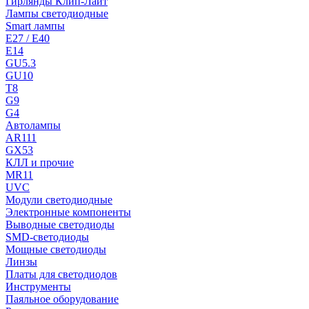
Гирлянды Клип-Лайт
Лампы светодиодные
Smart лампы
E27 / E40
E14
GU5.3
GU10
T8
G9
G4
Автолампы
AR111
GX53
КЛЛ и прочие
MR11
UVC
Модули светодиодные
Электронные компоненты
Выводные светодиоды
SMD-светодиоды
Мощные светодиоды
Линзы
Платы для светодиодов
Инструменты
Паяльное оборудование