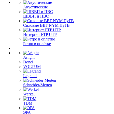
Акустические
ШВВП и ПВС
Силовые ВВГ NYM ПуГВ
Интернет FTP UTP
Ретро в оплётке
Arlight
Donel
VOLTUM
Legrand
Schneider-Merten
Werkel
TDM
ЭРА