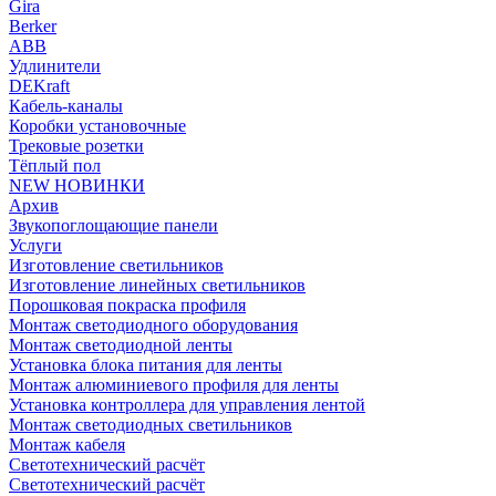
Gira
Berker
ABB
Удлинители
DEKraft
Кабель-каналы
Коробки установочные
Трековые розетки
Тёплый пол
NEW НОВИНКИ
Архив
Звукопоглощающие панели
Услуги
Изготовление светильников
Изготовление линейных светильников
Порошковая покраска профиля
Монтаж светодиодного оборудования
Монтаж светодиодной ленты
Установка блока питания для ленты
Монтаж алюминиевого профиля для ленты
Установка контроллера для управления лентой
Монтаж светодиодных светильников
Монтаж кабеля
Светотехнический расчёт
Светотехнический расчёт