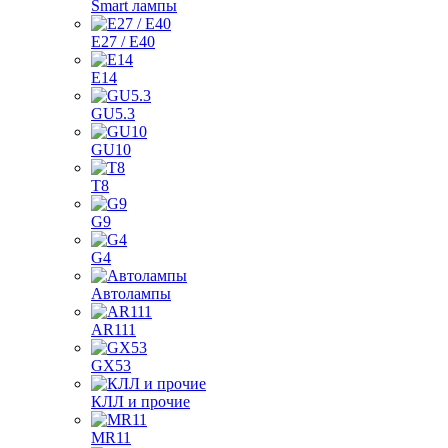
Smart лампы
E27 / E40
E14
GU5.3
GU10
T8
G9
G4
Автолампы
AR111
GX53
КЛЛ и прочие
MR11