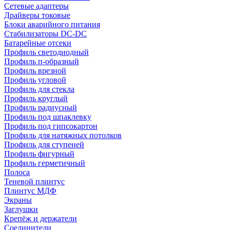
Сетевые адаптеры
Драйверы токовые
Блоки аварийного питания
Стабилизаторы DC-DC
Батарейные отсеки
Профиль светодиодный
Профиль п-образный
Профиль врезной
Профиль угловой
Профиль для стекла
Профиль круглый
Профиль радиусный
Профиль под шпаклевку
Профиль под гипсокартон
Профиль для натяжных потолков
Профиль для ступеней
Профиль фигурный
Профиль герметичный
Полоса
Теневой плинтус
Плинтус МДФ
Экраны
Заглушки
Крепёж и держатели
Соединители