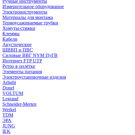
Ручные инструменты
Измерительное оборудование
Электроинструменты
Материалы для монтажа
Термоусаживаемые трубки
Хомуты-стяжки
Клеммы
Кабели
Акустические
ШВВП и ПВС
Силовые ВВГ NYM ПуГВ
Интернет FTP UTP
Ретро в оплётке
Элементы питания
Электроустановочные изделия
Arlight
Donel
VOLTUM
Legrand
Schneider-Merten
Werkel
TDM
ЭРА
JUNG
IEK