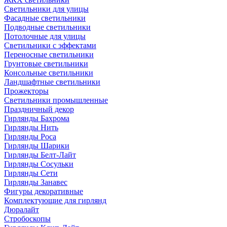
Светильники для улицы
Фасадные светильники
Подводные светильники
Потолочные для улицы
Светильники с эффектами
Переносные светильники
Грунтовые светильники
Консольные светильники
Ландшафтные светильники
Прожекторы
Светильники промышленные
Праздничный декор
Гирлянды Бахрома
Гирлянды Нить
Гирлянды Роса
Гирлянды Шарики
Гирлянды Белт-Лайт
Гирлянды Сосульки
Гирлянды Сети
Гирлянды Занавес
Фигуры декоративные
Комплектующие для гирлянд
Дюралайт
Стробоскопы