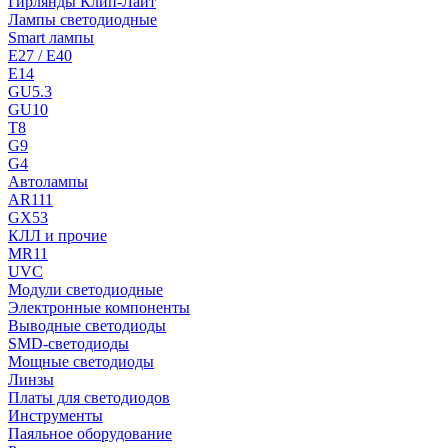
Гирлянды Клип-Лайт
Лампы светодиодные
Smart лампы
E27 / E40
E14
GU5.3
GU10
T8
G9
G4
Автолампы
AR111
GX53
КЛЛ и прочие
MR11
UVC
Модули светодиодные
Электронные компоненты
Выводные светодиоды
SMD-светодиоды
Мощные светодиоды
Линзы
Платы для светодиодов
Инструменты
Паяльное оборудование