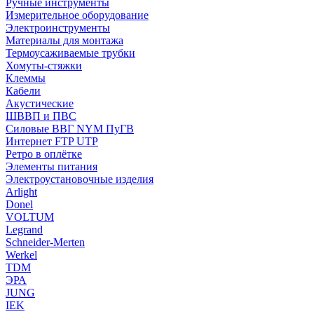
Ручные инструменты
Измерительное оборудование
Электроинструменты
Материалы для монтажа
Термоусаживаемые трубки
Хомуты-стяжки
Клеммы
Кабели
Акустические
ШВВП и ПВС
Силовые ВВГ NYM ПуГВ
Интернет FTP UTP
Ретро в оплётке
Элементы питания
Электроустановочные изделия
Arlight
Donel
VOLTUM
Legrand
Schneider-Merten
Werkel
TDM
ЭРА
JUNG
IEK