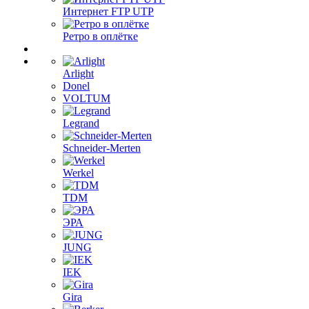
Интернет FTP UTP
Ретро в оплётке
Arlight
Donel
VOLTUM
Legrand
Schneider-Merten
Werkel
TDM
ЭРА
JUNG
IEK
Gira