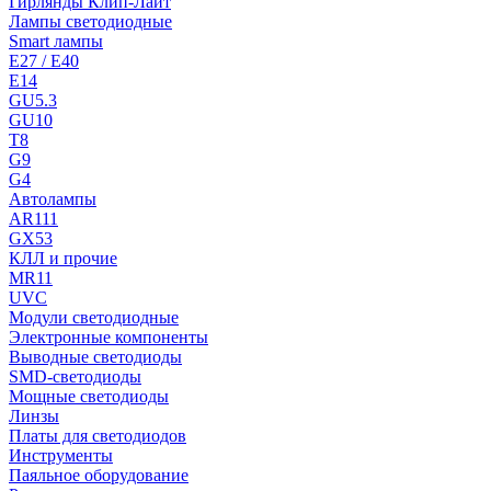
Гирлянды Клип-Лайт
Лампы светодиодные
Smart лампы
E27 / E40
E14
GU5.3
GU10
T8
G9
G4
Автолампы
AR111
GX53
КЛЛ и прочие
MR11
UVC
Модули светодиодные
Электронные компоненты
Выводные светодиоды
SMD-светодиоды
Мощные светодиоды
Линзы
Платы для светодиодов
Инструменты
Паяльное оборудование