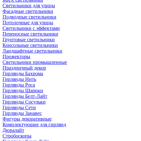
Светильники для улицы
Фасадные светильники
Подводные светильники
Потолочные для улицы
Светильники с эффектами
Переносные светильники
Грунтовые светильники
Консольные светильники
Ландшафтные светильники
Прожекторы
Светильники промышленные
Праздничный декор
Гирлянды Бахрома
Гирлянды Нить
Гирлянды Роса
Гирлянды Шарики
Гирлянды Белт-Лайт
Гирлянды Сосульки
Гирлянды Сети
Гирлянды Занавес
Фигуры декоративные
Комплектующие для гирлянд
Дюралайт
Стробоскопы