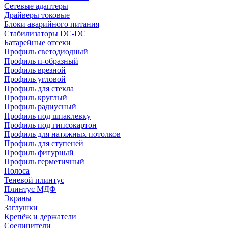
Сетевые адаптеры
Драйверы токовые
Блоки аварийного питания
Стабилизаторы DC-DC
Батарейные отсеки
Профиль светодиодный
Профиль п-образный
Профиль врезной
Профиль угловой
Профиль для стекла
Профиль круглый
Профиль радиусный
Профиль под шпаклевку
Профиль под гипсокартон
Профиль для натяжных потолков
Профиль для ступеней
Профиль фигурный
Профиль герметичный
Полоса
Теневой плинтус
Плинтус МДФ
Экраны
Заглушки
Крепёж и держатели
Соединители