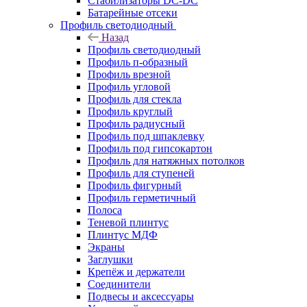
Стабилизаторы DC-DC
Батарейные отсеки
Профиль светодиодный
Назад
Профиль светодиодный
Профиль п-образный
Профиль врезной
Профиль угловой
Профиль для стекла
Профиль круглый
Профиль радиусный
Профиль под шпаклевку
Профиль под гипсокартон
Профиль для натяжных потолков
Профиль для ступеней
Профиль фигурный
Профиль герметичный
Полоса
Теневой плинтус
Плинтус МДФ
Экраны
Заглушки
Крепёж и держатели
Соединители
Подвесы и аксессуары