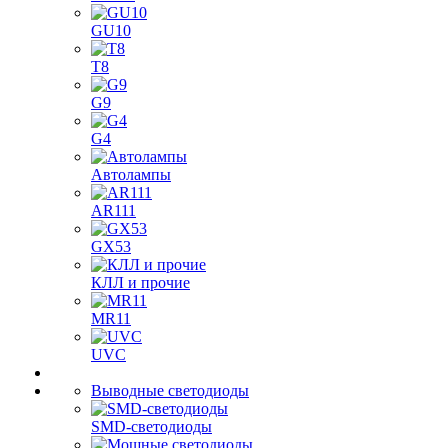
GU10
T8
G9
G4
Автолампы
AR111
GX53
КЛЛ и прочие
MR11
UVC
Выводные светодиоды
SMD-светодиоды