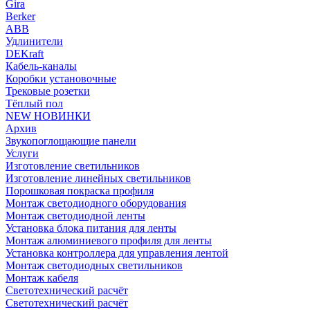
Gira
Berker
ABB
Удлинители
DEKraft
Кабель-каналы
Коробки установочные
Трековые розетки
Тёплый пол
NEW НОВИНКИ
Архив
Звукопоглощающие панели
Услуги
Изготовление светильников
Изготовление линейных светильников
Порошковая покраска профиля
Монтаж светодиодного оборудования
Монтаж светодиодной ленты
Установка блока питания для ленты
Монтаж алюминиевого профиля для ленты
Установка контроллера для управления лентой
Монтаж светодиодных светильников
Монтаж кабеля
Светотехнический расчёт
Светотехнический расчёт