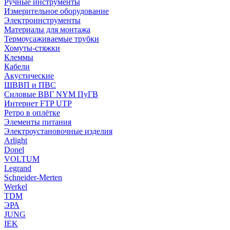
Ручные инструменты
Измерительное оборудование
Электроинструменты
Материалы для монтажа
Термоусаживаемые трубки
Хомуты-стяжки
Клеммы
Кабели
Акустические
ШВВП и ПВС
Силовые ВВГ NYM ПуГВ
Интернет FTP UTP
Ретро в оплётке
Элементы питания
Электроустановочные изделия
Arlight
Donel
VOLTUM
Legrand
Schneider-Merten
Werkel
TDM
ЭРА
JUNG
IEK