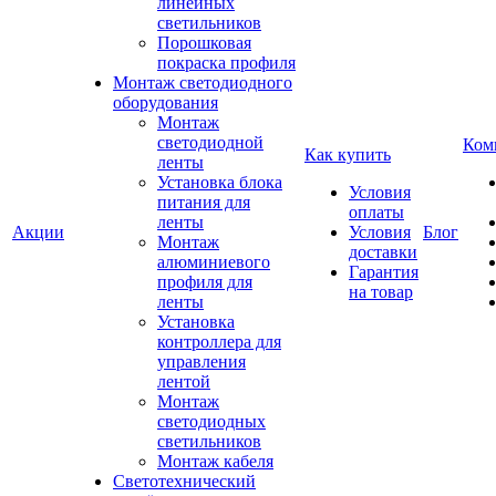
линейных
светильников
Порошковая
покраска профиля
Монтаж светодиодного
оборудования
Монтаж
светодиодной
Ком
Как купить
ленты
Установка блока
Условия
питания для
оплаты
ленты
Акции
Условия
Блог
Монтаж
доставки
алюминиевого
Гарантия
профиля для
на товар
ленты
Установка
контроллера для
управления
лентой
Монтаж
светодиодных
светильников
Монтаж кабеля
Светотехнический