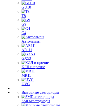
GU10
T8
G9
G4
Автолампы
AR111
GX53
КЛЛ и прочие
MR11
UVC
Выводные светодиоды
SMD-светодиоды