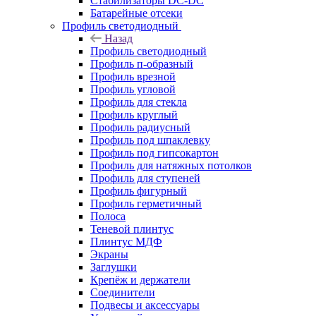
Стабилизаторы DC-DC
Батарейные отсеки
Профиль светодиодный
Назад
Профиль светодиодный
Профиль п-образный
Профиль врезной
Профиль угловой
Профиль для стекла
Профиль круглый
Профиль радиусный
Профиль под шпаклевку
Профиль под гипсокартон
Профиль для натяжных потолков
Профиль для ступеней
Профиль фигурный
Профиль герметичный
Полоса
Теневой плинтус
Плинтус МДФ
Экраны
Заглушки
Крепёж и держатели
Соединители
Подвесы и аксессуары