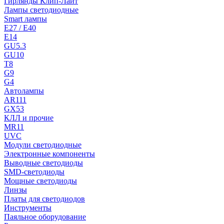
Гирлянды Клип-Лайт
Лампы светодиодные
Smart лампы
E27 / E40
E14
GU5.3
GU10
T8
G9
G4
Автолампы
AR111
GX53
КЛЛ и прочие
MR11
UVC
Модули светодиодные
Электронные компоненты
Выводные светодиоды
SMD-светодиоды
Мощные светодиоды
Линзы
Платы для светодиодов
Инструменты
Паяльное оборудование