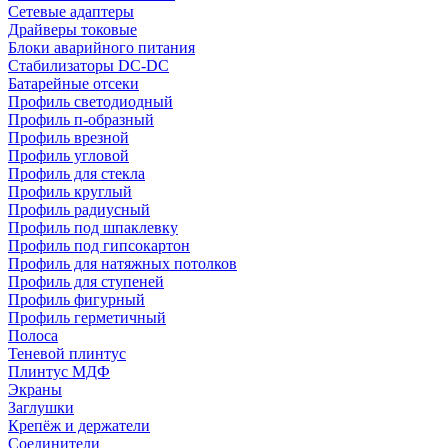
Сетевые адаптеры
Драйверы токовые
Блоки аварийного питания
Стабилизаторы DC-DC
Батарейные отсеки
Профиль светодиодный
Профиль п-образный
Профиль врезной
Профиль угловой
Профиль для стекла
Профиль круглый
Профиль радиусный
Профиль под шпаклевку
Профиль под гипсокартон
Профиль для натяжных потолков
Профиль для ступеней
Профиль фигурный
Профиль герметичный
Полоса
Теневой плинтус
Плинтус МДФ
Экраны
Заглушки
Крепёж и держатели
Соединители