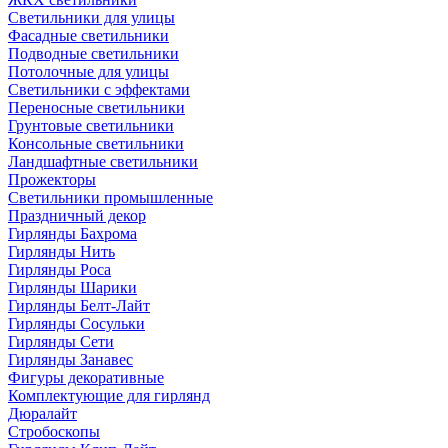
Светильники для улицы
Фасадные светильники
Подводные светильники
Потолочные для улицы
Светильники с эффектами
Переносные светильники
Грунтовые светильники
Консольные светильники
Ландшафтные светильники
Прожекторы
Светильники промышленные
Праздничный декор
Гирлянды Бахрома
Гирлянды Нить
Гирлянды Роса
Гирлянды Шарики
Гирлянды Белт-Лайт
Гирлянды Сосульки
Гирлянды Сети
Гирлянды Занавес
Фигуры декоративные
Комплектующие для гирлянд
Дюралайт
Стробоскопы