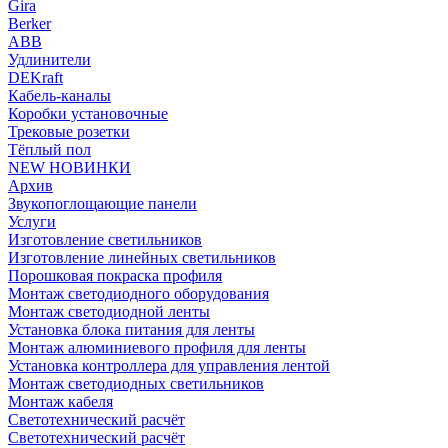
Gira
Berker
ABB
Удлинители
DEKraft
Кабель-каналы
Коробки установочные
Трековые розетки
Тёплый пол
NEW НОВИНКИ
Архив
Звукопоглощающие панели
Услуги
Изготовление светильников
Изготовление линейных светильников
Порошковая покраска профиля
Монтаж светодиодного оборудования
Монтаж светодиодной ленты
Установка блока питания для ленты
Монтаж алюминиевого профиля для ленты
Установка контроллера для управления лентой
Монтаж светодиодных светильников
Монтаж кабеля
Светотехнический расчёт
Светотехнический расчёт