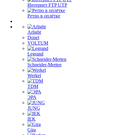
Интернет FTP UTP
Ретро в оплётке
Arlight
Donel
VOLTUM
Legrand
Schneider-Merten
Werkel
TDM
ЭРА
JUNG
IEK
Gira