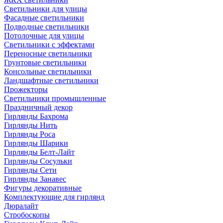
Светильники для улицы
Фасадные светильники
Подводные светильники
Потолочные для улицы
Светильники с эффектами
Переносные светильники
Грунтовые светильники
Консольные светильники
Ландшафтные светильники
Прожекторы
Светильники промышленные
Праздничный декор
Гирлянды Бахрома
Гирлянды Нить
Гирлянды Роса
Гирлянды Шарики
Гирлянды Белт-Лайт
Гирлянды Сосульки
Гирлянды Сети
Гирлянды Занавес
Фигуры декоративные
Комплектующие для гирлянд
Дюралайт
Стробоскопы