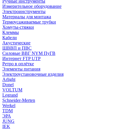
Ручные инструменты
Измерительное оборудование
Электроинструменты
Материалы для монтажа
Термоусаживаемые трубки
Хомуты-стяжки
Клеммы
Кабели
Акустические
ШВВП и ПВС
Силовые ВВГ NYM ПуГВ
Интернет FTP UTP
Ретро в оплётке
Элементы питания
Электроустановочные изделия
Arlight
Donel
VOLTUM
Legrand
Schneider-Merten
Werkel
TDM
ЭРА
JUNG
IEK