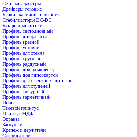
Сетевые адаптеры
Драйверы токовые
Блоки аварийного питания
Стабилизаторы DC-DC
Батарейные отсеки
Профиль светодиодный
Профиль п-образный
Профиль врезной
Профиль угловой
Профиль для стекла
Профиль круглый
Профиль радиусный
Профиль под шпаклевку
Профиль под гипсокартон
Профиль для натяжных потолков
Профиль для ступеней
Профиль фигурный
Профиль герметичный
Полоса
Теневой плинтус
Плинтус МДФ
Экраны
Заглушки
Крепёж и держатели
Соединители