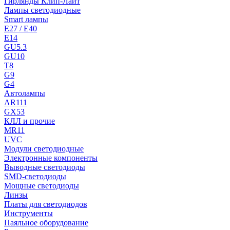
Гирлянды Клип-Лайт
Лампы светодиодные
Smart лампы
E27 / E40
E14
GU5.3
GU10
T8
G9
G4
Автолампы
AR111
GX53
КЛЛ и прочие
MR11
UVC
Модули светодиодные
Электронные компоненты
Выводные светодиоды
SMD-светодиоды
Мощные светодиоды
Линзы
Платы для светодиодов
Инструменты
Паяльное оборудование