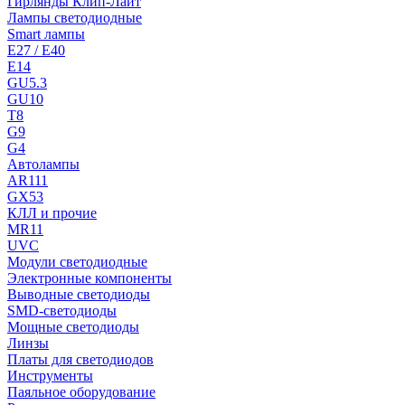
Гирлянды Клип-Лайт
Лампы светодиодные
Smart лампы
E27 / E40
E14
GU5.3
GU10
T8
G9
G4
Автолампы
AR111
GX53
КЛЛ и прочие
MR11
UVC
Модули светодиодные
Электронные компоненты
Выводные светодиоды
SMD-светодиоды
Мощные светодиоды
Линзы
Платы для светодиодов
Инструменты
Паяльное оборудование