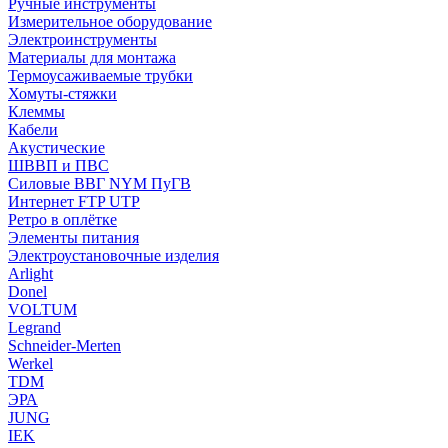
Ручные инструменты
Измерительное оборудование
Электроинструменты
Материалы для монтажа
Термоусаживаемые трубки
Хомуты-стяжки
Клеммы
Кабели
Акустические
ШВВП и ПВС
Силовые ВВГ NYM ПуГВ
Интернет FTP UTP
Ретро в оплётке
Элементы питания
Электроустановочные изделия
Arlight
Donel
VOLTUM
Legrand
Schneider-Merten
Werkel
TDM
ЭРА
JUNG
IEK