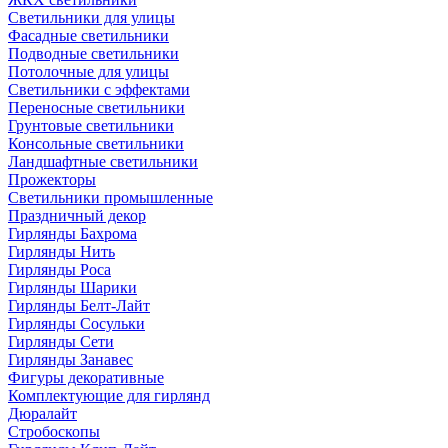
Светильники для улицы
Фасадные светильники
Подводные светильники
Потолочные для улицы
Светильники с эффектами
Переносные светильники
Грунтовые светильники
Консольные светильники
Ландшафтные светильники
Прожекторы
Светильники промышленные
Праздничный декор
Гирлянды Бахрома
Гирлянды Нить
Гирлянды Роса
Гирлянды Шарики
Гирлянды Белт-Лайт
Гирлянды Сосульки
Гирлянды Сети
Гирлянды Занавес
Фигуры декоративные
Комплектующие для гирлянд
Дюралайт
Стробоскопы