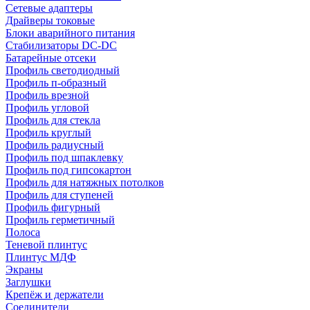
Сетевые адаптеры
Драйверы токовые
Блоки аварийного питания
Стабилизаторы DC-DC
Батарейные отсеки
Профиль светодиодный
Профиль п-образный
Профиль врезной
Профиль угловой
Профиль для стекла
Профиль круглый
Профиль радиусный
Профиль под шпаклевку
Профиль под гипсокартон
Профиль для натяжных потолков
Профиль для ступеней
Профиль фигурный
Профиль герметичный
Полоса
Теневой плинтус
Плинтус МДФ
Экраны
Заглушки
Крепёж и держатели
Соединители