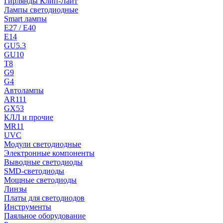
Гирлянды Клип-Лайт
Лампы светодиодные
Smart лампы
E27 / E40
E14
GU5.3
GU10
T8
G9
G4
Автолампы
AR111
GX53
КЛЛ и прочие
MR11
UVC
Модули светодиодные
Электронные компоненты
Выводные светодиоды
SMD-светодиоды
Мощные светодиоды
Линзы
Платы для светодиодов
Инструменты
Паяльное оборудование