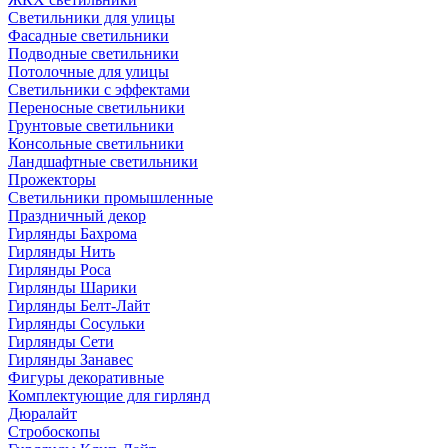
Светильники для улицы
Фасадные светильники
Подводные светильники
Потолочные для улицы
Светильники с эффектами
Переносные светильники
Грунтовые светильники
Консольные светильники
Ландшафтные светильники
Прожекторы
Светильники промышленные
Праздничный декор
Гирлянды Бахрома
Гирлянды Нить
Гирлянды Роса
Гирлянды Шарики
Гирлянды Белт-Лайт
Гирлянды Сосульки
Гирлянды Сети
Гирлянды Занавес
Фигуры декоративные
Комплектующие для гирлянд
Дюралайт
Стробоскопы