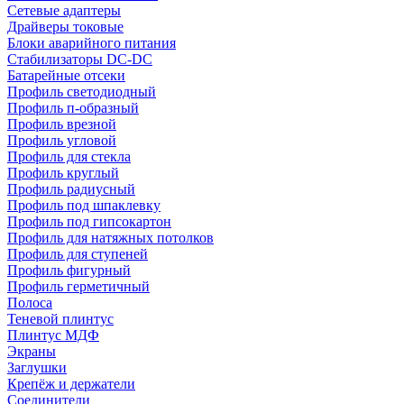
Сетевые адаптеры
Драйверы токовые
Блоки аварийного питания
Стабилизаторы DC-DC
Батарейные отсеки
Профиль светодиодный
Профиль п-образный
Профиль врезной
Профиль угловой
Профиль для стекла
Профиль круглый
Профиль радиусный
Профиль под шпаклевку
Профиль под гипсокартон
Профиль для натяжных потолков
Профиль для ступеней
Профиль фигурный
Профиль герметичный
Полоса
Теневой плинтус
Плинтус МДФ
Экраны
Заглушки
Крепёж и держатели
Соединители