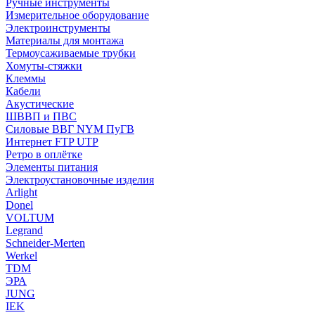
Ручные инструменты
Измерительное оборудование
Электроинструменты
Материалы для монтажа
Термоусаживаемые трубки
Хомуты-стяжки
Клеммы
Кабели
Акустические
ШВВП и ПВС
Силовые ВВГ NYM ПуГВ
Интернет FTP UTP
Ретро в оплётке
Элементы питания
Электроустановочные изделия
Arlight
Donel
VOLTUM
Legrand
Schneider-Merten
Werkel
TDM
ЭРА
JUNG
IEK