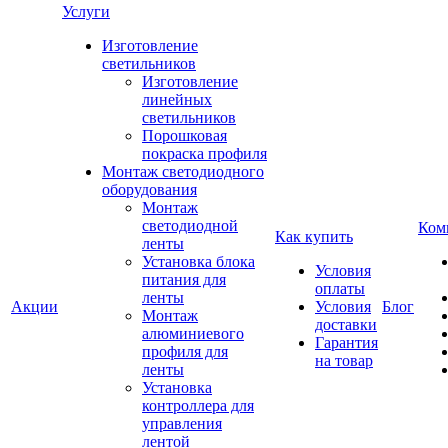
Услуги
Изготовление
светильников
Изготовление
линейных
светильников
Порошковая
покраска профиля
Монтаж светодиодного
оборудования
Монтаж
светодиодной
Ком
Как купить
ленты
Установка блока
Условия
питания для
оплаты
ленты
Акции
Условия
Блог
Монтаж
доставки
алюминиевого
Гарантия
профиля для
на товар
ленты
Установка
контроллера для
управления
лентой