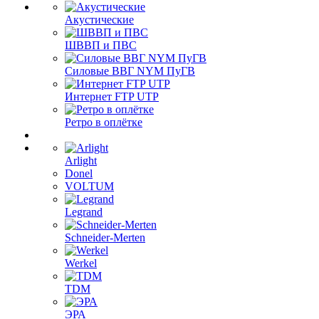
Акустические
ШВВП и ПВС
Силовые ВВГ NYM ПуГВ
Интернет FTP UTP
Ретро в оплётке
Arlight
Donel
VOLTUM
Legrand
Schneider-Merten
Werkel
TDM
ЭРА