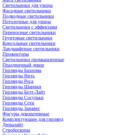
Светильники для улицы
Фасадные светильники
Подводные светильники
Потолочные для улицы
Светильники с эффектами
Переносные светильники
Грунтовые светильники
Консольные светильники
Ландшафтные светильники
Прожекторы
Светильники промышленные
Праздничный декор
Гирлянды Бахрома
Гирлянды Нить
Гирлянды Роса
Гирлянды Шарики
Гирлянды Белт-Лайт
Гирлянды Сосульки
Гирлянды Сети
Гирлянды Занавес
Фигуры декоративные
Комплектующие для гирлянд
Дюралайт
Стробоскопы