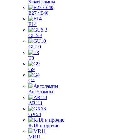
Smart лампы
E27 / E40
E14
GU5.3
GU10
T8
G9
G4
Автолампы
AR111
GX53
КЛЛ и прочие
MR11