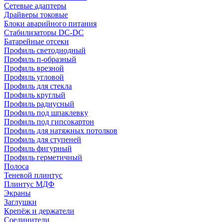
Сетевые адаптеры
Драйверы токовые
Блоки аварийного питания
Стабилизаторы DC-DC
Батарейные отсеки
Профиль светодиодный
Профиль п-образный
Профиль врезной
Профиль угловой
Профиль для стекла
Профиль круглый
Профиль радиусный
Профиль под шпаклевку
Профиль под гипсокартон
Профиль для натяжных потолков
Профиль для ступеней
Профиль фигурный
Профиль герметичный
Полоса
Теневой плинтус
Плинтус МДФ
Экраны
Заглушки
Крепёж и держатели
Соединители