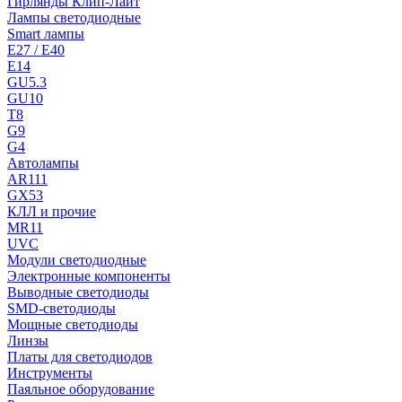
Гирлянды Клип-Лайт
Лампы светодиодные
Smart лампы
E27 / E40
E14
GU5.3
GU10
T8
G9
G4
Автолампы
AR111
GX53
КЛЛ и прочие
MR11
UVC
Модули светодиодные
Электронные компоненты
Выводные светодиоды
SMD-светодиоды
Мощные светодиоды
Линзы
Платы для светодиодов
Инструменты
Паяльное оборудование