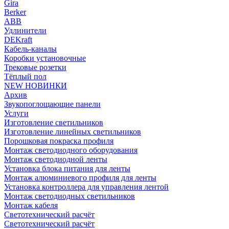
Gira
Berker
ABB
Удлинители
DEKraft
Кабель-каналы
Коробки установочные
Трековые розетки
Тёплый пол
NEW НОВИНКИ
Архив
Звукопоглощающие панели
Услуги
Изготовление светильников
Изготовление линейных светильников
Порошковая покраска профиля
Монтаж светодиодного оборудования
Монтаж светодиодной ленты
Установка блока питания для ленты
Монтаж алюминиевого профиля для ленты
Установка контроллера для управления лентой
Монтаж светодиодных светильников
Монтаж кабеля
Светотехнический расчёт
Светотехнический расчёт