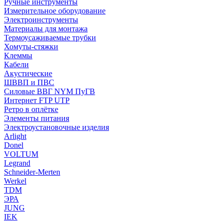
Ручные инструменты
Измерительное оборудование
Электроинструменты
Материалы для монтажа
Термоусаживаемые трубки
Хомуты-стяжки
Клеммы
Кабели
Акустические
ШВВП и ПВС
Силовые ВВГ NYM ПуГВ
Интернет FTP UTP
Ретро в оплётке
Элементы питания
Электроустановочные изделия
Arlight
Donel
VOLTUM
Legrand
Schneider-Merten
Werkel
TDM
ЭРА
JUNG
IEK