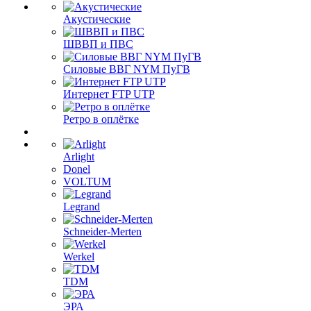
Акустические
ШВВП и ПВС
Силовые ВВГ NYM ПуГВ
Интернет FTP UTP
Ретро в оплётке
Arlight
Donel
VOLTUM
Legrand
Schneider-Merten
Werkel
TDM
ЭРА