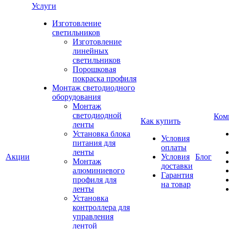
Услуги
Изготовление
светильников
Изготовление
линейных
светильников
Порошковая
покраска профиля
Монтаж светодиодного
оборудования
Монтаж
светодиодной
Ком
Как купить
ленты
Установка блока
Условия
питания для
оплаты
ленты
Акции
Условия
Блог
Монтаж
доставки
алюминиевого
Гарантия
профиля для
на товар
ленты
Установка
контроллера для
управления
лентой