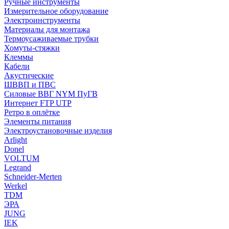
Ручные инструменты
Измерительное оборудование
Электроинструменты
Материалы для монтажа
Термоусаживаемые трубки
Хомуты-стяжки
Клеммы
Кабели
Акустические
ШВВП и ПВС
Силовые ВВГ NYM ПуГВ
Интернет FTP UTP
Ретро в оплётке
Элементы питания
Электроустановочные изделия
Arlight
Donel
VOLTUM
Legrand
Schneider-Merten
Werkel
TDM
ЭРА
JUNG
IEK