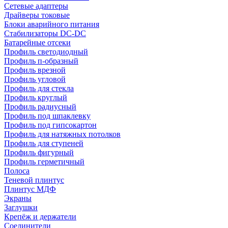
Сетевые адаптеры
Драйверы токовые
Блоки аварийного питания
Стабилизаторы DC-DC
Батарейные отсеки
Профиль светодиодный
Профиль п-образный
Профиль врезной
Профиль угловой
Профиль для стекла
Профиль круглый
Профиль радиусный
Профиль под шпаклевку
Профиль под гипсокартон
Профиль для натяжных потолков
Профиль для ступеней
Профиль фигурный
Профиль герметичный
Полоса
Теневой плинтус
Плинтус МДФ
Экраны
Заглушки
Крепёж и держатели
Соединители