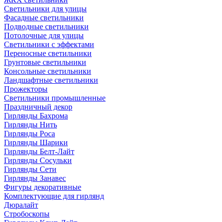
Светильники для улицы
Фасадные светильники
Подводные светильники
Потолочные для улицы
Светильники с эффектами
Переносные светильники
Грунтовые светильники
Консольные светильники
Ландшафтные светильники
Прожекторы
Светильники промышленные
Праздничный декор
Гирлянды Бахрома
Гирлянды Нить
Гирлянды Роса
Гирлянды Шарики
Гирлянды Белт-Лайт
Гирлянды Сосульки
Гирлянды Сети
Гирлянды Занавес
Фигуры декоративные
Комплектующие для гирлянд
Дюралайт
Стробоскопы