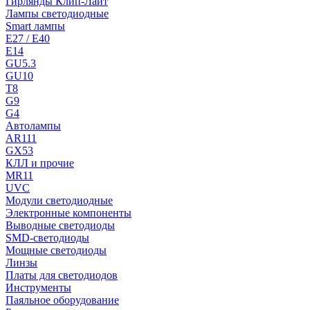
Гирлянды Клип-Лайт
Лампы светодиодные
Smart лампы
E27 / E40
E14
GU5.3
GU10
T8
G9
G4
Автолампы
AR111
GX53
КЛЛ и прочие
MR11
UVC
Модули светодиодные
Электронные компоненты
Выводные светодиоды
SMD-светодиоды
Мощные светодиоды
Линзы
Платы для светодиодов
Инструменты
Паяльное оборудование