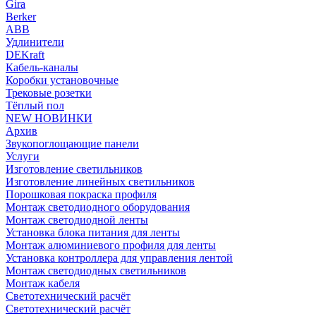
Gira
Berker
ABB
Удлинители
DEKraft
Кабель-каналы
Коробки установочные
Трековые розетки
Тёплый пол
NEW НОВИНКИ
Архив
Звукопоглощающие панели
Услуги
Изготовление светильников
Изготовление линейных светильников
Порошковая покраска профиля
Монтаж светодиодного оборудования
Монтаж светодиодной ленты
Установка блока питания для ленты
Монтаж алюминиевого профиля для ленты
Установка контроллера для управления лентой
Монтаж светодиодных светильников
Монтаж кабеля
Светотехнический расчёт
Светотехнический расчёт