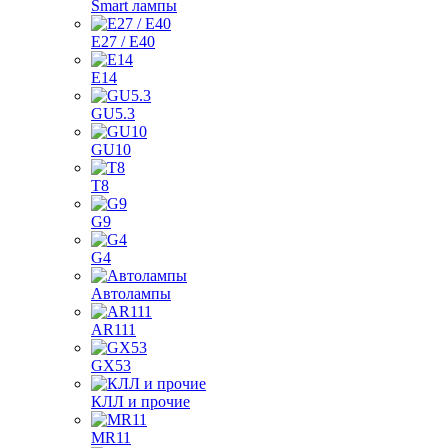
Smart лампы
E27 / E40
E14
GU5.3
GU10
T8
G9
G4
Автолампы
AR111
GX53
КЛЛ и прочие
MR11