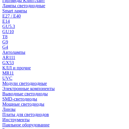
Гирлянды Клип-Лайт
Лампы светодиодные
Smart лампы
E27 / E40
E14
GU5.3
GU10
T8
G9
G4
Автолампы
AR111
GX53
КЛЛ и прочие
MR11
UVC
Модули светодиодные
Электронные компоненты
Выводные светодиоды
SMD-светодиоды
Мощные светодиоды
Линзы
Платы для светодиодов
Инструменты
Паяльное оборудование