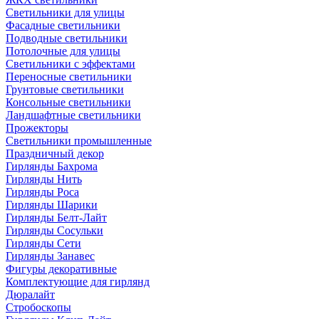
Светильники для улицы
Фасадные светильники
Подводные светильники
Потолочные для улицы
Светильники с эффектами
Переносные светильники
Грунтовые светильники
Консольные светильники
Ландшафтные светильники
Прожекторы
Светильники промышленные
Праздничный декор
Гирлянды Бахрома
Гирлянды Нить
Гирлянды Роса
Гирлянды Шарики
Гирлянды Белт-Лайт
Гирлянды Сосульки
Гирлянды Сети
Гирлянды Занавес
Фигуры декоративные
Комплектующие для гирлянд
Дюралайт
Стробоскопы