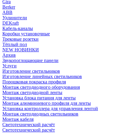
Gira
Berker
ABB
Удлинители
DEKraft
Кабель-каналы
Коробки установочные
Трековые розетки
Тёплый пол
NEW НОВИНКИ
Архив
Звукопоглощающие панели
Услуги
Изготовление светильников
Изготовление линейных светильников
Порошковая покраска профиля
Монтаж светодиодного оборудования
Монтаж светодиодной ленты
Установка блока питания для ленты
Монтаж алюминиевого профиля для ленты
Установка контроллера для управления лентой
Монтаж светодиодных светильников
Монтаж кабеля
Светотехнический расчёт
Светотехнический расчёт