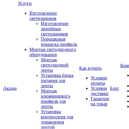
Услуги
Изготовление
светильников
Изготовление
линейных
светильников
Порошковая
покраска профиля
Монтаж светодиодного
оборудования
Монтаж
светодиодной
Ком
Как купить
ленты
Установка блока
Условия
питания для
оплаты
ленты
Акции
Условия
Блог
Монтаж
доставки
алюминиевого
Гарантия
профиля для
на товар
ленты
Установка
контроллера для
управления
лентой