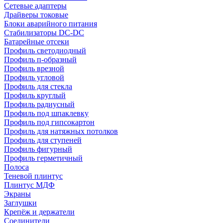
Сетевые адаптеры
Драйверы токовые
Блоки аварийного питания
Стабилизаторы DC-DC
Батарейные отсеки
Профиль светодиодный
Профиль п-образный
Профиль врезной
Профиль угловой
Профиль для стекла
Профиль круглый
Профиль радиусный
Профиль под шпаклевку
Профиль под гипсокартон
Профиль для натяжных потолков
Профиль для ступеней
Профиль фигурный
Профиль герметичный
Полоса
Теневой плинтус
Плинтус МДФ
Экраны
Заглушки
Крепёж и держатели
Соединители