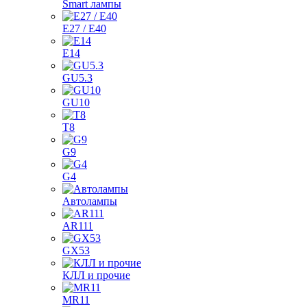
Smart лампы
E27 / E40
E14
GU5.3
GU10
T8
G9
G4
Автолампы
AR111
GX53
КЛЛ и прочие
MR11