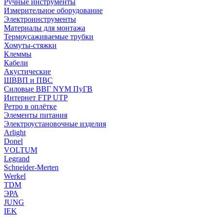
Ручные инструменты
Измерительное оборудование
Электроинструменты
Материалы для монтажа
Термоусаживаемые трубки
Хомуты-стяжки
Клеммы
Кабели
Акустические
ШВВП и ПВС
Силовые ВВГ NYM ПуГВ
Интернет FTP UTP
Ретро в оплётке
Элементы питания
Электроустановочные изделия
Arlight
Donel
VOLTUM
Legrand
Schneider-Merten
Werkel
TDM
ЭРА
JUNG
IEK