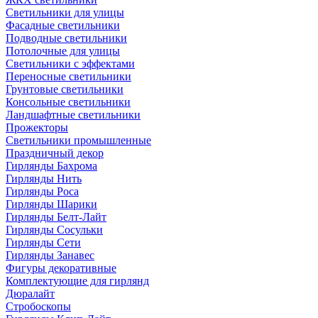
Светильники для улицы
Фасадные светильники
Подводные светильники
Потолочные для улицы
Светильники с эффектами
Переносные светильники
Грунтовые светильники
Консольные светильники
Ландшафтные светильники
Прожекторы
Светильники промышленные
Праздничный декор
Гирлянды Бахрома
Гирлянды Нить
Гирлянды Роса
Гирлянды Шарики
Гирлянды Белт-Лайт
Гирлянды Сосульки
Гирлянды Сети
Гирлянды Занавес
Фигуры декоративные
Комплектующие для гирлянд
Дюралайт
Стробоскопы