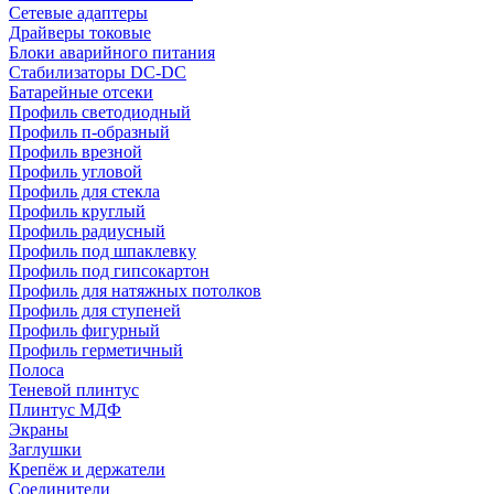
Сетевые адаптеры
Драйверы токовые
Блоки аварийного питания
Стабилизаторы DC-DC
Батарейные отсеки
Профиль светодиодный
Профиль п-образный
Профиль врезной
Профиль угловой
Профиль для стекла
Профиль круглый
Профиль радиусный
Профиль под шпаклевку
Профиль под гипсокартон
Профиль для натяжных потолков
Профиль для ступеней
Профиль фигурный
Профиль герметичный
Полоса
Теневой плинтус
Плинтус МДФ
Экраны
Заглушки
Крепёж и держатели
Соединители