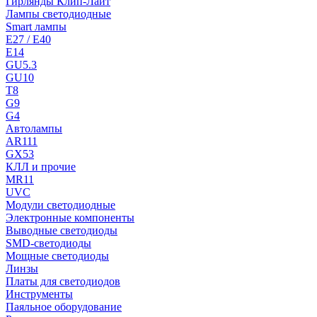
Гирлянды Клип-Лайт
Лампы светодиодные
Smart лампы
E27 / E40
E14
GU5.3
GU10
T8
G9
G4
Автолампы
AR111
GX53
КЛЛ и прочие
MR11
UVC
Модули светодиодные
Электронные компоненты
Выводные светодиоды
SMD-светодиоды
Мощные светодиоды
Линзы
Платы для светодиодов
Инструменты
Паяльное оборудование