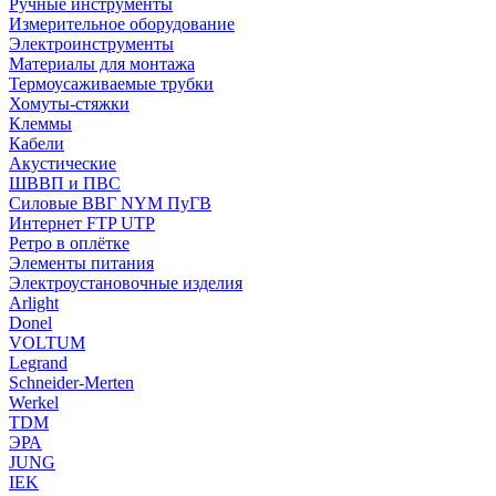
Ручные инструменты
Измерительное оборудование
Электроинструменты
Материалы для монтажа
Термоусаживаемые трубки
Хомуты-стяжки
Клеммы
Кабели
Акустические
ШВВП и ПВС
Силовые ВВГ NYM ПуГВ
Интернет FTP UTP
Ретро в оплётке
Элементы питания
Электроустановочные изделия
Arlight
Donel
VOLTUM
Legrand
Schneider-Merten
Werkel
TDM
ЭРА
JUNG
IEK