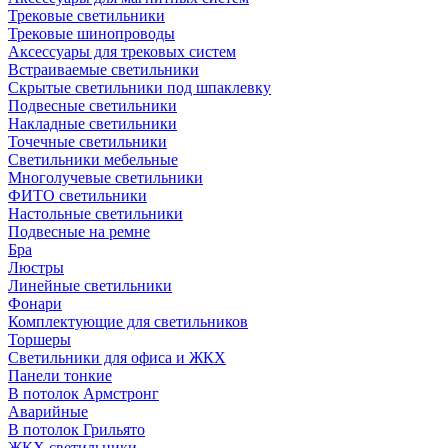
Трековые светильники
Трековые шинопроводы
Аксессуары для трековых систем
Встраиваемые светильники
Скрытые светильники под шпаклевку
Подвесные светильники
Накладные светильники
Точечные светильники
Светильники мебельные
Многолучевые светильники
ФИТО светильники
Настольные светильники
Подвесные на ремне
Бра
Люстры
Линейные светильники
Фонари
Комплектующие для светильников
Торшеры
Светильники для офиса и ЖКХ
Панели тонкие
В потолок Армстронг
Аварийные
В потолок Грильято
ЖКХ светильники