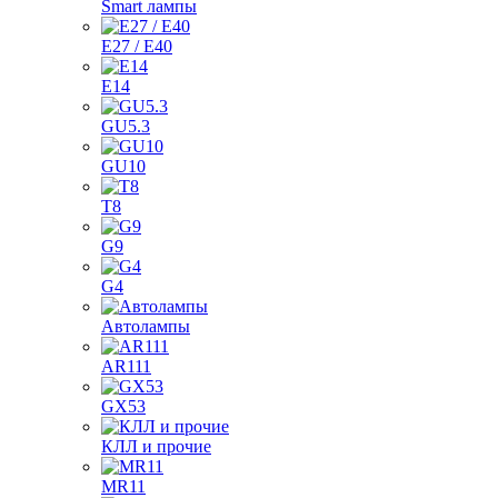
Smart лампы
E27 / E40
E14
GU5.3
GU10
T8
G9
G4
Автолампы
AR111
GX53
КЛЛ и прочие
MR11