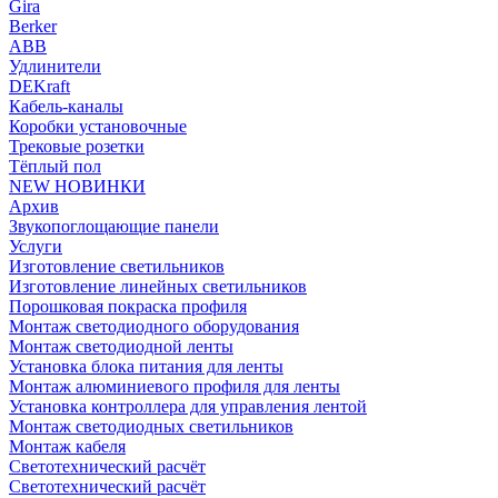
Gira
Berker
ABB
Удлинители
DEKraft
Кабель-каналы
Коробки установочные
Трековые розетки
Тёплый пол
NEW НОВИНКИ
Архив
Звукопоглощающие панели
Услуги
Изготовление светильников
Изготовление линейных светильников
Порошковая покраска профиля
Монтаж светодиодного оборудования
Монтаж светодиодной ленты
Установка блока питания для ленты
Монтаж алюминиевого профиля для ленты
Установка контроллера для управления лентой
Монтаж светодиодных светильников
Монтаж кабеля
Светотехнический расчёт
Светотехнический расчёт