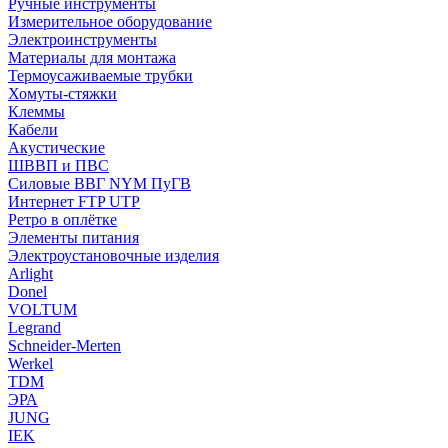
Ручные инструменты
Измерительное оборудование
Электроинструменты
Материалы для монтажа
Термоусаживаемые трубки
Хомуты-стяжки
Клеммы
Кабели
Акустические
ШВВП и ПВС
Силовые ВВГ NYM ПуГВ
Интернет FTP UTP
Ретро в оплётке
Элементы питания
Электроустановочные изделия
Arlight
Donel
VOLTUM
Legrand
Schneider-Merten
Werkel
TDM
ЭРА
JUNG
IEK