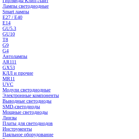
Гирлянды Клип-Лайт
Лампы светодиодные
Smart лампы
E27 / E40
E14
GU5.3
GU10
T8
G9
G4
Автолампы
AR111
GX53
КЛЛ и прочие
MR11
UVC
Модули светодиодные
Электронные компоненты
Выводные светодиоды
SMD-светодиоды
Мощные светодиоды
Линзы
Платы для светодиодов
Инструменты
Паяльное оборудование