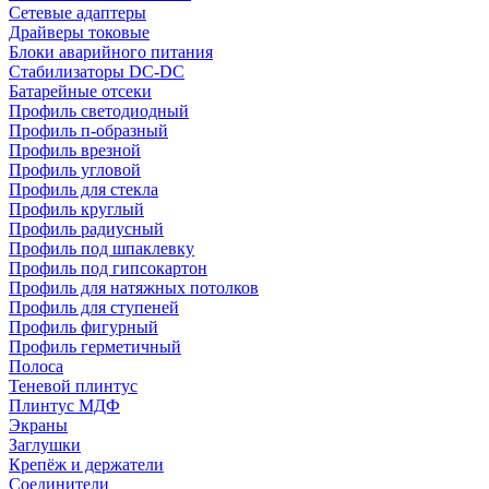
Сетевые адаптеры
Драйверы токовые
Блоки аварийного питания
Стабилизаторы DC-DC
Батарейные отсеки
Профиль светодиодный
Профиль п-образный
Профиль врезной
Профиль угловой
Профиль для стекла
Профиль круглый
Профиль радиусный
Профиль под шпаклевку
Профиль под гипсокартон
Профиль для натяжных потолков
Профиль для ступеней
Профиль фигурный
Профиль герметичный
Полоса
Теневой плинтус
Плинтус МДФ
Экраны
Заглушки
Крепёж и держатели
Соединители