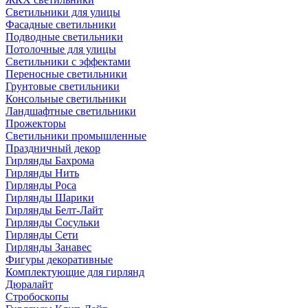
Светильники для улицы
Фасадные светильники
Подводные светильники
Потолочные для улицы
Светильники с эффектами
Переносные светильники
Грунтовые светильники
Консольные светильники
Ландшафтные светильники
Прожекторы
Светильники промышленные
Праздничный декор
Гирлянды Бахрома
Гирлянды Нить
Гирлянды Роса
Гирлянды Шарики
Гирлянды Белт-Лайт
Гирлянды Сосульки
Гирлянды Сети
Гирлянды Занавес
Фигуры декоративные
Комплектующие для гирлянд
Дюралайт
Стробоскопы