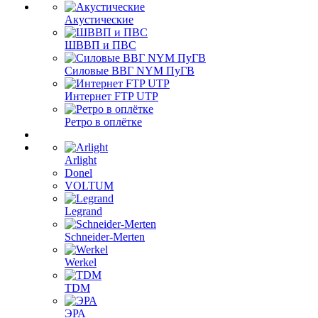
Акустические
ШВВП и ПВС
Силовые ВВГ NYM ПуГВ
Интернет FTP UTP
Ретро в оплётке
Arlight
Donel
VOLTUM
Legrand
Schneider-Merten
Werkel
TDM
ЭРА