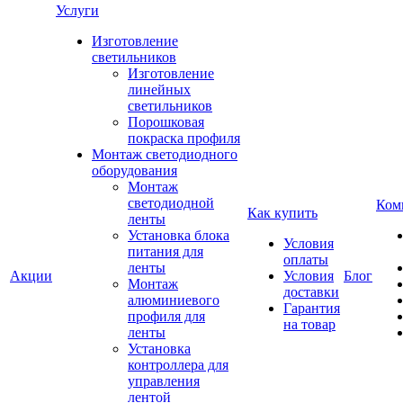
Услуги
Изготовление
светильников
Изготовление
линейных
светильников
Порошковая
покраска профиля
Монтаж светодиодного
оборудования
Монтаж
светодиодной
Ком
Как купить
ленты
Установка блока
Условия
питания для
оплаты
ленты
Акции
Условия
Блог
Монтаж
доставки
алюминиевого
Гарантия
профиля для
на товар
ленты
Установка
контроллера для
управления
лентой