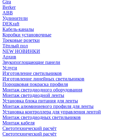
Gira
Berker
ABB
Удлинители
DEKraft
Кабель-каналы
Коробки установочные
Трековые розетки
Тёплый пол
NEW НОВИНКИ
Архив
Звукопоглощающие панели
Услуги
Изготовление светильников
Изготовление линейных светильников
Порошковая покраска профиля
Монтаж светодиодного оборудования
Монтаж светодиодной ленты
Установка блока питания для ленты
Монтаж алюминиевого профиля для ленты
Установка контроллера для управления лентой
Монтаж светодиодных светильников
Монтаж кабеля
Светотехнический расчёт
Светотехнический расчёт