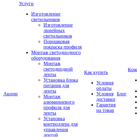
Услуги
Изготовление
светильников
Изготовление
линейных
светильников
Порошковая
покраска профиля
Монтаж светодиодного
оборудования
Монтаж
светодиодной
Ком
Как купить
ленты
Установка блока
Условия
питания для
оплаты
ленты
Акции
Условия
Блог
Монтаж
доставки
алюминиевого
Гарантия
профиля для
на товар
ленты
Установка
контроллера для
управления
лентой