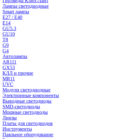
Гирлянды Клип-Лайт
Лампы светодиодные
Smart лампы
E27 / E40
E14
GU5.3
GU10
T8
G9
G4
Автолампы
AR111
GX53
КЛЛ и прочие
MR11
UVC
Модули светодиодные
Электронные компоненты
Выводные светодиоды
SMD-светодиоды
Мощные светодиоды
Линзы
Платы для светодиодов
Инструменты
Паяльное оборудование