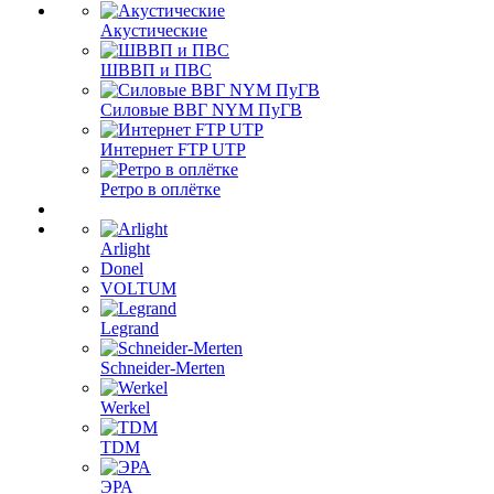
Акустические
ШВВП и ПВС
Силовые ВВГ NYM ПуГВ
Интернет FTP UTP
Ретро в оплётке
Arlight
Donel
VOLTUM
Legrand
Schneider-Merten
Werkel
TDM
ЭРА