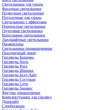
Светильники для улицы
Фасадные светильники
Подводные светильники
Потолочные для улицы
Светильники с эффектами
Переносные светильники
Грунтовые светильники
Консольные светильники
Ландшафтные светильники
Прожекторы
Светильники промышленные
Праздничный декор
Гирлянды Бахрома
Гирлянды Нить
Гирлянды Роса
Гирлянды Шарики
Гирлянды Белт-Лайт
Гирлянды Сосульки
Гирлянды Сети
Гирлянды Занавес
Фигуры декоративные
Комплектующие для гирлянд
Дюралайт
Стробоскопы