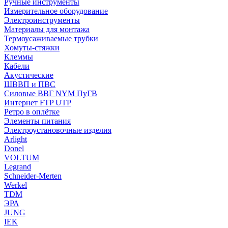
Ручные инструменты
Измерительное оборудование
Электроинструменты
Материалы для монтажа
Термоусаживаемые трубки
Хомуты-стяжки
Клеммы
Кабели
Акустические
ШВВП и ПВС
Силовые ВВГ NYM ПуГВ
Интернет FTP UTP
Ретро в оплётке
Элементы питания
Электроустановочные изделия
Arlight
Donel
VOLTUM
Legrand
Schneider-Merten
Werkel
TDM
ЭРА
JUNG
IEK