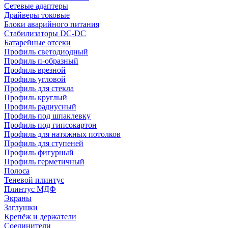
Сетевые адаптеры
Драйверы токовые
Блоки аварийного питания
Стабилизаторы DC-DC
Батарейные отсеки
Профиль светодиодный
Профиль п-образный
Профиль врезной
Профиль угловой
Профиль для стекла
Профиль круглый
Профиль радиусный
Профиль под шпаклевку
Профиль под гипсокартон
Профиль для натяжных потолков
Профиль для ступеней
Профиль фигурный
Профиль герметичный
Полоса
Теневой плинтус
Плинтус МДФ
Экраны
Заглушки
Крепёж и держатели
Соединители