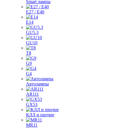
Smart лампы
E27 / E40
E14
GU5.3
GU10
T8
G9
G4
Автолампы
AR111
GX53
КЛЛ и прочие
MR11