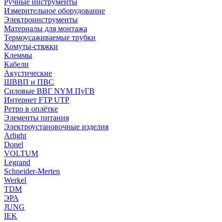
Ручные инструменты
Измерительное оборудование
Электроинструменты
Материалы для монтажа
Термоусаживаемые трубки
Хомуты-стяжки
Клеммы
Кабели
Акустические
ШВВП и ПВС
Силовые ВВГ NYM ПуГВ
Интернет FTP UTP
Ретро в оплётке
Элементы питания
Электроустановочные изделия
Arlight
Donel
VOLTUM
Legrand
Schneider-Merten
Werkel
TDM
ЭРА
JUNG
IEK