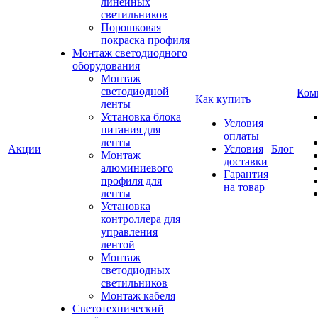
линейных
светильников
Порошковая
покраска профиля
Монтаж светодиодного
оборудования
Монтаж
светодиодной
Ком
Как купить
ленты
Установка блока
Условия
питания для
оплаты
ленты
Акции
Условия
Блог
Монтаж
доставки
алюминиевого
Гарантия
профиля для
на товар
ленты
Установка
контроллера для
управления
лентой
Монтаж
светодиодных
светильников
Монтаж кабеля
Светотехнический