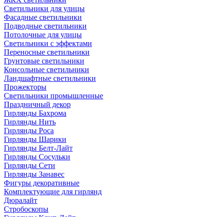
Светильники для улицы
Фасадные светильники
Подводные светильники
Потолочные для улицы
Светильники с эффектами
Переносные светильники
Грунтовые светильники
Консольные светильники
Ландшафтные светильники
Прожекторы
Светильники промышленные
Праздничный декор
Гирлянды Бахрома
Гирлянды Нить
Гирлянды Роса
Гирлянды Шарики
Гирлянды Белт-Лайт
Гирлянды Сосульки
Гирлянды Сети
Гирлянды Занавес
Фигуры декоративные
Комплектующие для гирлянд
Дюралайт
Стробоскопы