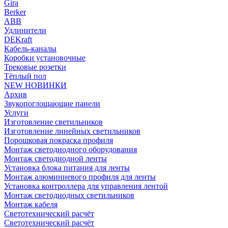
Gira
Berker
ABB
Удлинители
DEKraft
Кабель-каналы
Коробки установочные
Трековые розетки
Тёплый пол
NEW НОВИНКИ
Архив
Звукопоглощающие панели
Услуги
Изготовление светильников
Изготовление линейных светильников
Порошковая покраска профиля
Монтаж светодиодного оборудования
Монтаж светодиодной ленты
Установка блока питания для ленты
Монтаж алюминиевого профиля для ленты
Установка контроллера для управления лентой
Монтаж светодиодных светильников
Монтаж кабеля
Светотехнический расчёт
Светотехнический расчёт