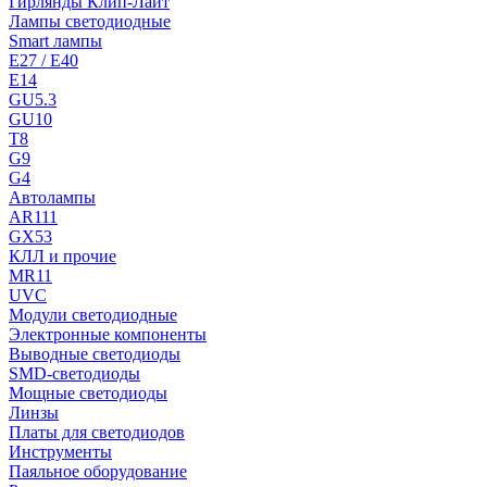
Гирлянды Клип-Лайт
Лампы светодиодные
Smart лампы
E27 / E40
E14
GU5.3
GU10
T8
G9
G4
Автолампы
AR111
GX53
КЛЛ и прочие
MR11
UVC
Модули светодиодные
Электронные компоненты
Выводные светодиоды
SMD-светодиоды
Мощные светодиоды
Линзы
Платы для светодиодов
Инструменты
Паяльное оборудование