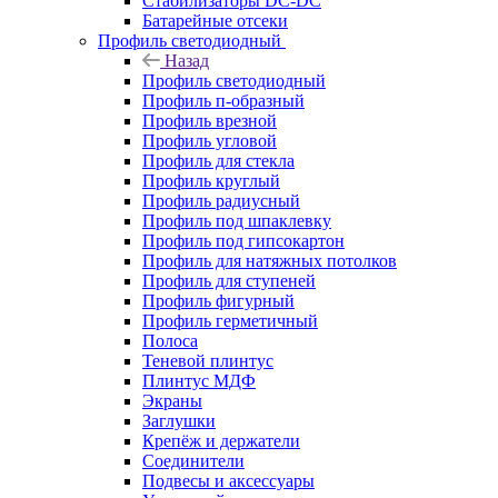
Стабилизаторы DC-DC
Батарейные отсеки
Профиль светодиодный
Назад
Профиль светодиодный
Профиль п-образный
Профиль врезной
Профиль угловой
Профиль для стекла
Профиль круглый
Профиль радиусный
Профиль под шпаклевку
Профиль под гипсокартон
Профиль для натяжных потолков
Профиль для ступеней
Профиль фигурный
Профиль герметичный
Полоса
Теневой плинтус
Плинтус МДФ
Экраны
Заглушки
Крепёж и держатели
Соединители
Подвесы и аксессуары