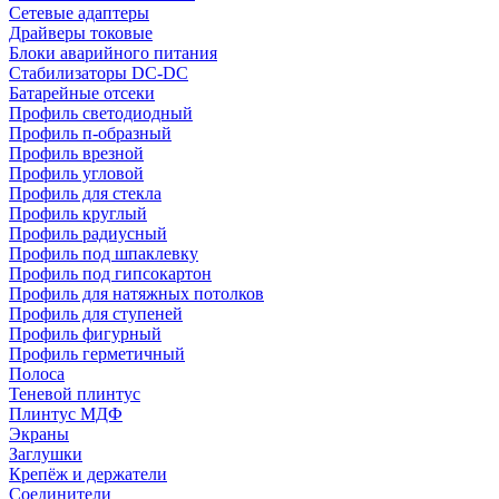
Сетевые адаптеры
Драйверы токовые
Блоки аварийного питания
Стабилизаторы DC-DC
Батарейные отсеки
Профиль светодиодный
Профиль п-образный
Профиль врезной
Профиль угловой
Профиль для стекла
Профиль круглый
Профиль радиусный
Профиль под шпаклевку
Профиль под гипсокартон
Профиль для натяжных потолков
Профиль для ступеней
Профиль фигурный
Профиль герметичный
Полоса
Теневой плинтус
Плинтус МДФ
Экраны
Заглушки
Крепёж и держатели
Соединители