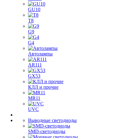
GU10
T8
G9
G4
Автолампы
AR111
GX53
КЛЛ и прочие
MR11
UVC
Выводные светодиоды
SMD-светодиоды