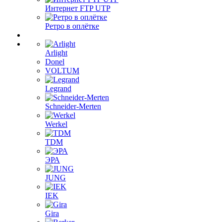
Интернет FTP UTP
Ретро в оплётке
Arlight
Donel
VOLTUM
Legrand
Schneider-Merten
Werkel
TDM
ЭРА
JUNG
IEK
Gira