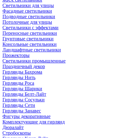
Светильники для улицы
Фасадные светильники
Подводные светильники
Потолочные для улицы
Светильники с эффектами
Переносные светильники
Грунтовые светильники
Консольные светильники
Ландшафтные светильники
Прожекторы
Светильники промышленные
Праздничный декор
Гирлянды Бахрома
Гирлянды Нить
Гирлянды Роса
Гирлянды Шарики
Гирлянды Белт-Лайт
Гирлянды Сосульки
Гирлянды Сети
Гирлянды Занавес
Фигуры декоративные
Комплектующие для гирлянд
Дюралайт
Стробоскопы