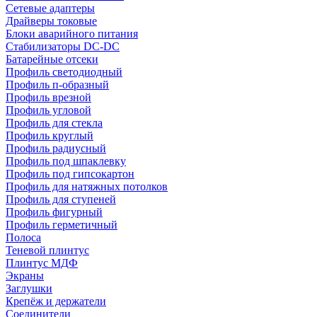
Сетевые адаптеры
Драйверы токовые
Блоки аварийного питания
Стабилизаторы DC-DC
Батарейные отсеки
Профиль светодиодный
Профиль п-образный
Профиль врезной
Профиль угловой
Профиль для стекла
Профиль круглый
Профиль радиусный
Профиль под шпаклевку
Профиль под гипсокартон
Профиль для натяжных потолков
Профиль для ступеней
Профиль фигурный
Профиль герметичный
Полоса
Теневой плинтус
Плинтус МДФ
Экраны
Заглушки
Крепёж и держатели
Соединители