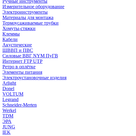
Ручные инструменты
Измерительное оборудование
Электроинструменты
Материалы для монтажа
Термоусаживаемые трубки
Хомуты-стяжки
Клеммы
Кабели
Акустические
ШВВП и ПВС
Силовые ВВГ NYM ПуГВ
Интернет FTP UTP
Ретро в оплётке
Элементы питания
Электроустановочные изделия
Arlight
Donel
VOLTUM
Legrand
Schneider-Merten
Werkel
TDM
ЭРА
JUNG
IEK