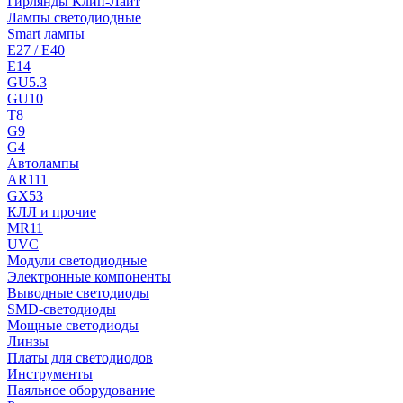
Гирлянды Клип-Лайт
Лампы светодиодные
Smart лампы
E27 / E40
E14
GU5.3
GU10
T8
G9
G4
Автолампы
AR111
GX53
КЛЛ и прочие
MR11
UVC
Модули светодиодные
Электронные компоненты
Выводные светодиоды
SMD-светодиоды
Мощные светодиоды
Линзы
Платы для светодиодов
Инструменты
Паяльное оборудование