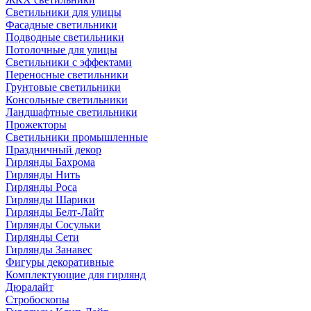
Светильники для улицы
Фасадные светильники
Подводные светильники
Потолочные для улицы
Светильники с эффектами
Переносные светильники
Грунтовые светильники
Консольные светильники
Ландшафтные светильники
Прожекторы
Светильники промышленные
Праздничный декор
Гирлянды Бахрома
Гирлянды Нить
Гирлянды Роса
Гирлянды Шарики
Гирлянды Белт-Лайт
Гирлянды Сосульки
Гирлянды Сети
Гирлянды Занавес
Фигуры декоративные
Комплектующие для гирлянд
Дюралайт
Стробоскопы