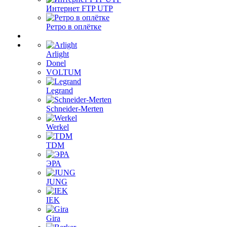
Интернет FTP UTP
Ретро в оплётке
Arlight
Donel
VOLTUM
Legrand
Schneider-Merten
Werkel
TDM
ЭРА
JUNG
IEK
Gira