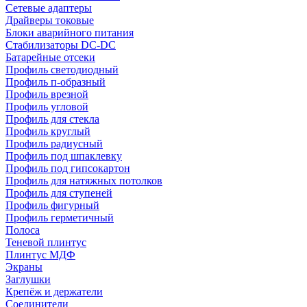
Сетевые адаптеры
Драйверы токовые
Блоки аварийного питания
Стабилизаторы DC-DC
Батарейные отсеки
Профиль светодиодный
Профиль п-образный
Профиль врезной
Профиль угловой
Профиль для стекла
Профиль круглый
Профиль радиусный
Профиль под шпаклевку
Профиль под гипсокартон
Профиль для натяжных потолков
Профиль для ступеней
Профиль фигурный
Профиль герметичный
Полоса
Теневой плинтус
Плинтус МДФ
Экраны
Заглушки
Крепёж и держатели
Соединители