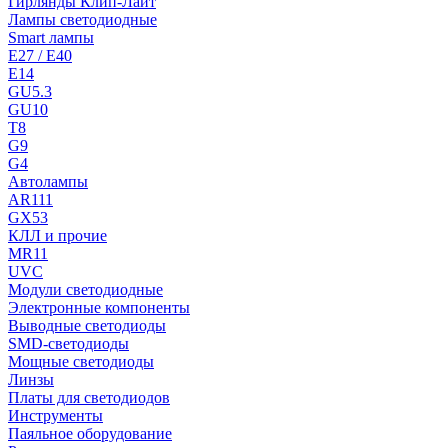
Гирлянды Клип-Лайт
Лампы светодиодные
Smart лампы
E27 / E40
E14
GU5.3
GU10
T8
G9
G4
Автолампы
AR111
GX53
КЛЛ и прочие
MR11
UVC
Модули светодиодные
Электронные компоненты
Выводные светодиоды
SMD-светодиоды
Мощные светодиоды
Линзы
Платы для светодиодов
Инструменты
Паяльное оборудование