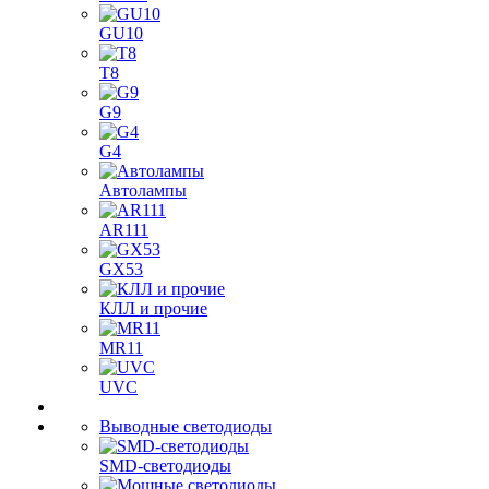
GU10
T8
G9
G4
Автолампы
AR111
GX53
КЛЛ и прочие
MR11
UVC
Выводные светодиоды
SMD-светодиоды