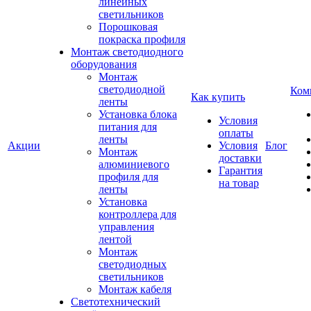
линейных
светильников
Порошковая
покраска профиля
Монтаж светодиодного
оборудования
Монтаж
светодиодной
Ком
Как купить
ленты
Установка блока
Условия
питания для
оплаты
ленты
Акции
Условия
Блог
Монтаж
доставки
алюминиевого
Гарантия
профиля для
на товар
ленты
Установка
контроллера для
управления
лентой
Монтаж
светодиодных
светильников
Монтаж кабеля
Светотехнический