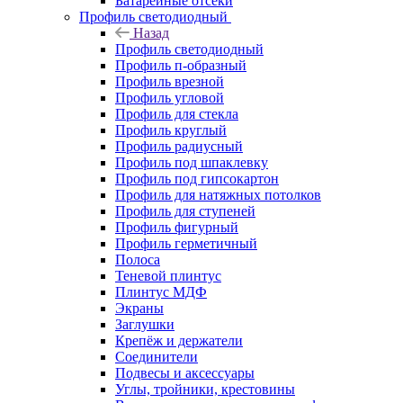
Батарейные отсеки
Профиль светодиодный
Назад
Профиль светодиодный
Профиль п-образный
Профиль врезной
Профиль угловой
Профиль для стекла
Профиль круглый
Профиль радиусный
Профиль под шпаклевку
Профиль под гипсокартон
Профиль для натяжных потолков
Профиль для ступеней
Профиль фигурный
Профиль герметичный
Полоса
Теневой плинтус
Плинтус МДФ
Экраны
Заглушки
Крепёж и держатели
Соединители
Подвесы и аксессуары
Углы, тройники, крестовины