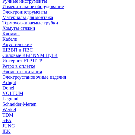
Ручные инструменты
Измерительное оборудование
Электроинструменты
Материалы для монтажа
Термоусаживаемые трубки
Хомуты-стяжки
Клеммы
Кабели
Акустические
ШВВП и ПВС
Силовые ВВГ NYM ПуГВ
Интернет FTP UTP
Ретро в оплётке
Элементы питания
Электроустановочные изделия
Arlight
Donel
VOLTUM
Legrand
Schneider-Merten
Werkel
TDM
ЭРА
JUNG
IEK