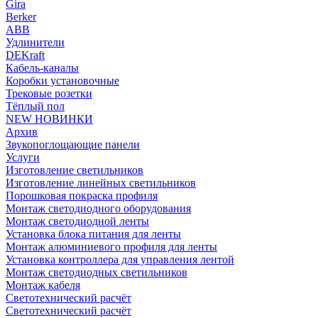
Gira
Berker
ABB
Удлинители
DEKraft
Кабель-каналы
Коробки установочные
Трековые розетки
Тёплый пол
NEW НОВИНКИ
Архив
Звукопоглощающие панели
Услуги
Изготовление светильников
Изготовление линейных светильников
Порошковая покраска профиля
Монтаж светодиодного оборудования
Монтаж светодиодной ленты
Установка блока питания для ленты
Монтаж алюминиевого профиля для ленты
Установка контроллера для управления лентой
Монтаж светодиодных светильников
Монтаж кабеля
Светотехнический расчёт
Светотехнический расчёт