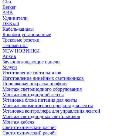
Gira
Berker
ABB
Удлинители
DEKraft
Кабель-каналы
Коробки установочные
Трековые розетки
Тёплый пол
NEW НОВИНКИ
Архив
Звукопоглощающие панели
Услуги
Изготовление светильников
Изготовление линейных светильников
Порошковая покраска профиля
Монтаж светодиодного оборудования
Монтаж светодиодной ленты
Установка блока питания для ленты
Монтаж алюминиевого профиля для ленты
Установка контроллера для управления лентой
Монтаж светодиодных светильников
Монтаж кабеля
Светотехнический расчёт
Светотехнический расчёт