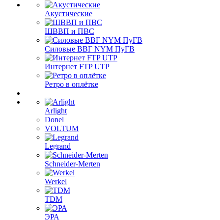
Акустические
ШВВП и ПВС
Силовые ВВГ NYM ПуГВ
Интернет FTP UTP
Ретро в оплётке
Arlight
Donel
VOLTUM
Legrand
Schneider-Merten
Werkel
TDM
ЭРА