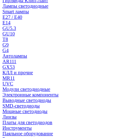
Гирлянды Клип-Лайт
Лампы светодиодные
Smart лампы
E27 / E40
E14
GU5.3
GU10
T8
G9
G4
Автолампы
AR111
GX53
КЛЛ и прочие
MR11
UVC
Модули светодиодные
Электронные компоненты
Выводные светодиоды
SMD-светодиоды
Мощные светодиоды
Линзы
Платы для светодиодов
Инструменты
Паяльное оборудование