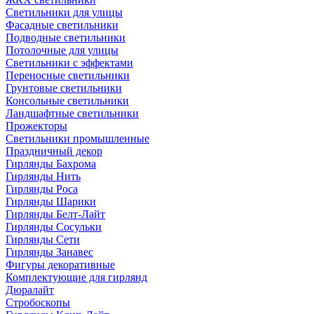
Светильники для улицы
Фасадные светильники
Подводные светильники
Потолочные для улицы
Светильники с эффектами
Переносные светильники
Грунтовые светильники
Консольные светильники
Ландшафтные светильники
Прожекторы
Светильники промышленные
Праздничный декор
Гирлянды Бахрома
Гирлянды Нить
Гирлянды Роса
Гирлянды Шарики
Гирлянды Белт-Лайт
Гирлянды Сосульки
Гирлянды Сети
Гирлянды Занавес
Фигуры декоративные
Комплектующие для гирлянд
Дюралайт
Стробоскопы