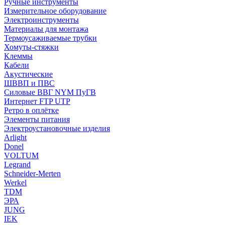
Ручные инструменты
Измерительное оборудование
Электроинструменты
Материалы для монтажа
Термоусаживаемые трубки
Хомуты-стяжки
Клеммы
Кабели
Акустические
ШВВП и ПВС
Силовые ВВГ NYM ПуГВ
Интернет FTP UTP
Ретро в оплётке
Элементы питания
Электроустановочные изделия
Arlight
Donel
VOLTUM
Legrand
Schneider-Merten
Werkel
TDM
ЭРА
JUNG
IEK