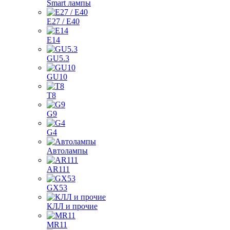
Smart лампы
E27 / E40
E14
GU5.3
GU10
T8
G9
G4
Автолампы
AR111
GX53
КЛЛ и прочие
MR11