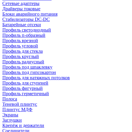
Сетевые адаптеры
Драйверы токовые
Блоки аварийного питания
Стабилизаторы DC-DC
Батарейные отсеки
Профиль светодиодный
Профиль п-образный
Профиль врезной
Профиль угловой
Профиль для стекла
Профиль круглый
Профиль радиусный
Профиль под шпаклевку
Профиль под гипсокартон
Профиль для натяжных потолков
Профиль для ступеней
Профиль фигурный
Профиль герметичный
Полоса
Теневой плинтус
Плинтус МДФ
Экраны
Заглушки
Крепёж и держатели
Соединители