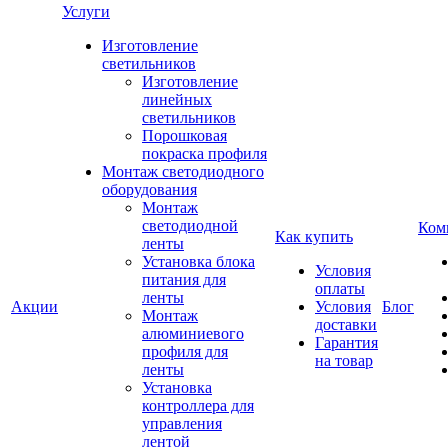
Услуги
Изготовление
светильников
Изготовление
линейных
светильников
Порошковая
покраска профиля
Монтаж светодиодного
оборудования
Монтаж
светодиодной
Ком
Как купить
ленты
Установка блока
Условия
питания для
оплаты
ленты
Акции
Условия
Блог
Монтаж
доставки
алюминиевого
Гарантия
профиля для
на товар
ленты
Установка
контроллера для
управления
лентой