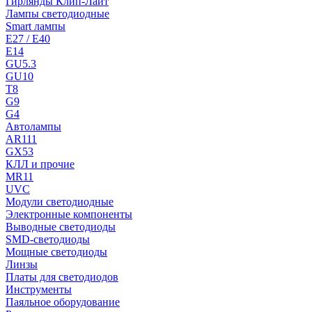
Гирлянды Клип-Лайт
Лампы светодиодные
Smart лампы
E27 / E40
E14
GU5.3
GU10
T8
G9
G4
Автолампы
AR111
GX53
КЛЛ и прочие
MR11
UVC
Модули светодиодные
Электронные компоненты
Выводные светодиоды
SMD-светодиоды
Мощные светодиоды
Линзы
Платы для светодиодов
Инструменты
Паяльное оборудование