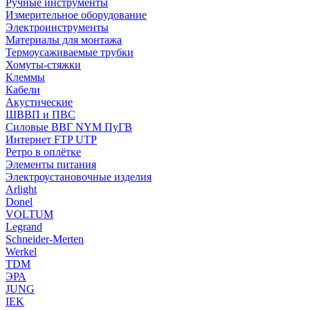
Ручные инструменты
Измерительное оборудование
Электроинструменты
Материалы для монтажа
Термоусаживаемые трубки
Хомуты-стяжки
Клеммы
Кабели
Акустические
ШВВП и ПВС
Силовые ВВГ NYM ПуГВ
Интернет FTP UTP
Ретро в оплётке
Элементы питания
Электроустановочные изделия
Arlight
Donel
VOLTUM
Legrand
Schneider-Merten
Werkel
TDM
ЭРА
JUNG
IEK