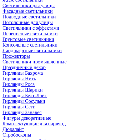
Светильники для улицы
Фасадные светильники
Подводные светильники
Потолочные для улицы
Светильники с эффектами
Переносные светильники
Грунтовые светильники
Консольные светильники
Ландшафтные светильники
Прожекторы
Светильники промышленные
Праздничный декор
Гирлянды Бахрома
Гирлянды Нить
Гирлянды Роса
Гирлянды Шарики
Гирлянды Белт-Лайт
Гирлянды Сосульки
Гирлянды Сети
Гирлянды Занавес
Фигуры декоративные
Комплектующие для гирлянд
Дюралайт
Стробоскопы