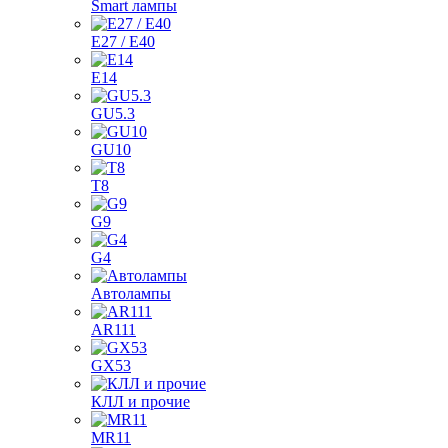
Smart лампы
E27 / E40
E14
GU5.3
GU10
T8
G9
G4
Автолампы
AR111
GX53
КЛЛ и прочие
MR11