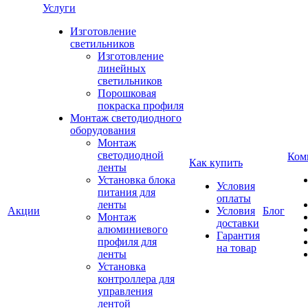
Услуги
Изготовление
светильников
Изготовление
линейных
светильников
Порошковая
покраска профиля
Монтаж светодиодного
оборудования
Монтаж
светодиодной
Ком
Как купить
ленты
Установка блока
Условия
питания для
оплаты
ленты
Акции
Условия
Блог
Монтаж
доставки
алюминиевого
Гарантия
профиля для
на товар
ленты
Установка
контроллера для
управления
лентой