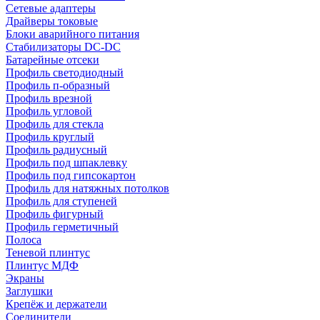
Сетевые адаптеры
Драйверы токовые
Блоки аварийного питания
Стабилизаторы DC-DC
Батарейные отсеки
Профиль светодиодный
Профиль п-образный
Профиль врезной
Профиль угловой
Профиль для стекла
Профиль круглый
Профиль радиусный
Профиль под шпаклевку
Профиль под гипсокартон
Профиль для натяжных потолков
Профиль для ступеней
Профиль фигурный
Профиль герметичный
Полоса
Теневой плинтус
Плинтус МДФ
Экраны
Заглушки
Крепёж и держатели
Соединители