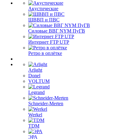
Акустические
ШВВП и ПВС
Силовые ВВГ NYM ПуГВ
Интернет FTP UTP
Ретро в оплётке
Arlight
Donel
VOLTUM
Legrand
Schneider-Merten
Werkel
TDM
ЭРА