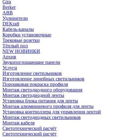
Gira
Berker
ABB
Удлинители
DEKraft
Кабель-каналы
Коробки установочные
Трековые розетки
Тёплый пол
NEW НОВИНКИ
Архив
Звукопоглощающие панели
Услуги
Изготовление светильников
Изготовление линейных светильников
Порошковая покраска профиля
Монтаж светодиодного оборудования
Монтаж светодиодной ленты
Установка блока питания для ленты
Монтаж алюминиевого профиля для ленты
Установка контроллера для управления лентой
Монтаж светодиодных светильников
Монтаж кабеля
Светотехнический расчёт
Светотехнический расчёт