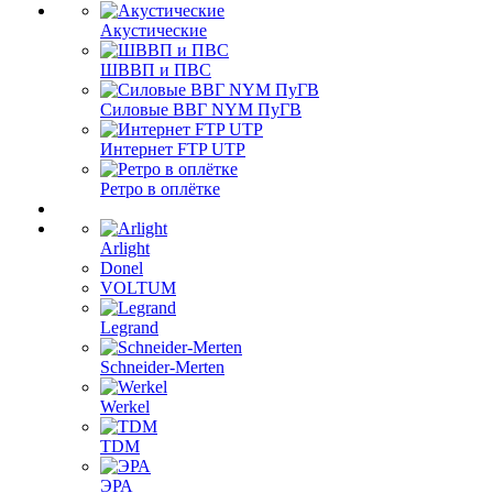
Акустические
ШВВП и ПВС
Силовые ВВГ NYM ПуГВ
Интернет FTP UTP
Ретро в оплётке
Arlight
Donel
VOLTUM
Legrand
Schneider-Merten
Werkel
TDM
ЭРА