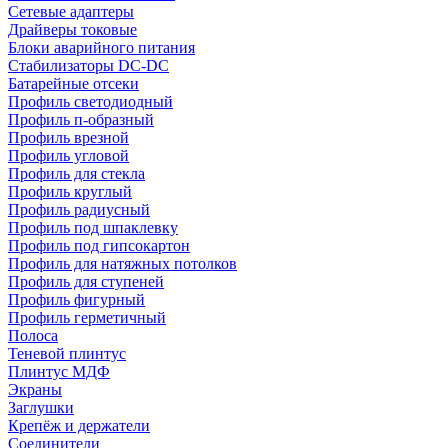
Сетевые адаптеры
Драйверы токовые
Блоки аварийного питания
Стабилизаторы DC-DC
Батарейные отсеки
Профиль светодиодный
Профиль п-образный
Профиль врезной
Профиль угловой
Профиль для стекла
Профиль круглый
Профиль радиусный
Профиль под шпаклевку
Профиль под гипсокартон
Профиль для натяжных потолков
Профиль для ступеней
Профиль фигурный
Профиль герметичный
Полоса
Теневой плинтус
Плинтус МДФ
Экраны
Заглушки
Крепёж и держатели
Соединители