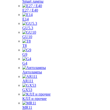
Smart лампы
E27 / E40
E14
GU5.3
GU10
T8
G9
G4
Автолампы
AR111
GX53
КЛЛ и прочие
MR11