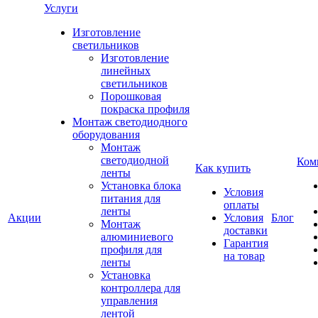
Услуги
Изготовление
светильников
Изготовление
линейных
светильников
Порошковая
покраска профиля
Монтаж светодиодного
оборудования
Монтаж
светодиодной
Ком
Как купить
ленты
Установка блока
Условия
питания для
оплаты
ленты
Акции
Условия
Блог
Монтаж
доставки
алюминиевого
Гарантия
профиля для
на товар
ленты
Установка
контроллера для
управления
лентой