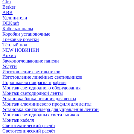
Gira
Berker
ABB
Удлинители
DEKraft
Кабель-каналы
Коробки установочные
Трековые розетки
Тёплый пол
NEW НОВИНКИ
Архив
Звукопоглощающие панели
Услуги
Изготовление светильников
Изготовление линейных светильников
Порошковая покраска профиля
Монтаж светодиодного оборудования
Монтаж светодиодной ленты
Установка блока питания для ленты
Монтаж алюминиевого профиля для ленты
Установка контроллера для управления лентой
Монтаж светодиодных светильников
Монтаж кабеля
Светотехнический расчёт
Светотехнический расчёт