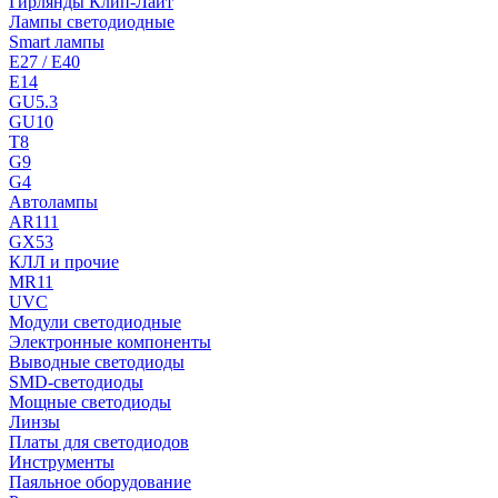
Гирлянды Клип-Лайт
Лампы светодиодные
Smart лампы
E27 / E40
E14
GU5.3
GU10
T8
G9
G4
Автолампы
AR111
GX53
КЛЛ и прочие
MR11
UVC
Модули светодиодные
Электронные компоненты
Выводные светодиоды
SMD-светодиоды
Мощные светодиоды
Линзы
Платы для светодиодов
Инструменты
Паяльное оборудование