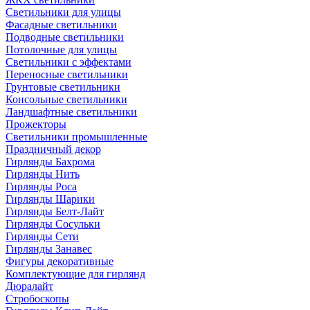
Светильники для улицы
Фасадные светильники
Подводные светильники
Потолочные для улицы
Светильники с эффектами
Переносные светильники
Грунтовые светильники
Консольные светильники
Ландшафтные светильники
Прожекторы
Светильники промышленные
Праздничный декор
Гирлянды Бахрома
Гирлянды Нить
Гирлянды Роса
Гирлянды Шарики
Гирлянды Белт-Лайт
Гирлянды Сосульки
Гирлянды Сети
Гирлянды Занавес
Фигуры декоративные
Комплектующие для гирлянд
Дюралайт
Стробоскопы