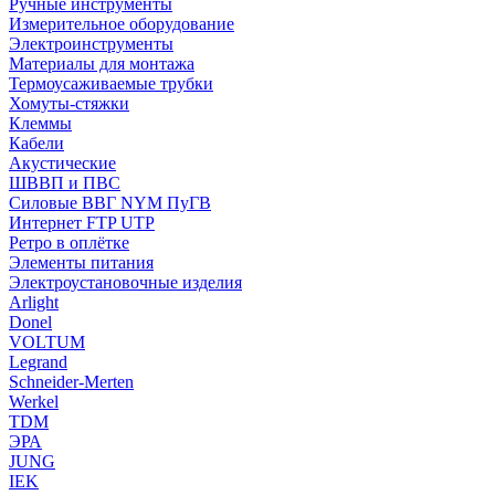
Ручные инструменты
Измерительное оборудование
Электроинструменты
Материалы для монтажа
Термоусаживаемые трубки
Хомуты-стяжки
Клеммы
Кабели
Акустические
ШВВП и ПВС
Силовые ВВГ NYM ПуГВ
Интернет FTP UTP
Ретро в оплётке
Элементы питания
Электроустановочные изделия
Arlight
Donel
VOLTUM
Legrand
Schneider-Merten
Werkel
TDM
ЭРА
JUNG
IEK