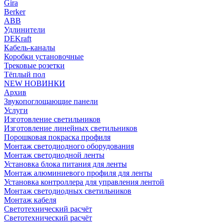
Gira
Berker
ABB
Удлинители
DEKraft
Кабель-каналы
Коробки установочные
Трековые розетки
Тёплый пол
NEW НОВИНКИ
Архив
Звукопоглощающие панели
Услуги
Изготовление светильников
Изготовление линейных светильников
Порошковая покраска профиля
Монтаж светодиодного оборудования
Монтаж светодиодной ленты
Установка блока питания для ленты
Монтаж алюминиевого профиля для ленты
Установка контроллера для управления лентой
Монтаж светодиодных светильников
Монтаж кабеля
Светотехнический расчёт
Светотехнический расчёт