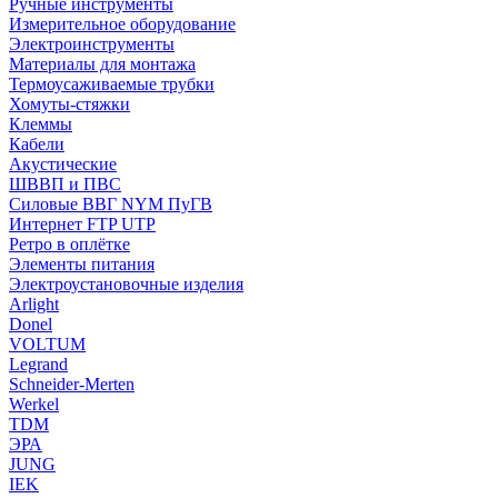
Ручные инструменты
Измерительное оборудование
Электроинструменты
Материалы для монтажа
Термоусаживаемые трубки
Хомуты-стяжки
Клеммы
Кабели
Акустические
ШВВП и ПВС
Силовые ВВГ NYM ПуГВ
Интернет FTP UTP
Ретро в оплётке
Элементы питания
Электроустановочные изделия
Arlight
Donel
VOLTUM
Legrand
Schneider-Merten
Werkel
TDM
ЭРА
JUNG
IEK