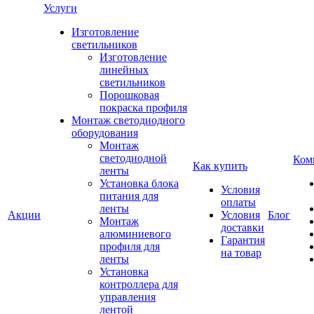
Услуги
Изготовление
светильников
Изготовление
линейных
светильников
Порошковая
покраска профиля
Монтаж светодиодного
оборудования
Монтаж
светодиодной
Ком
Как купить
ленты
Установка блока
Условия
питания для
оплаты
ленты
Акции
Условия
Блог
Монтаж
доставки
алюминиевого
Гарантия
профиля для
на товар
ленты
Установка
контроллера для
управления
лентой