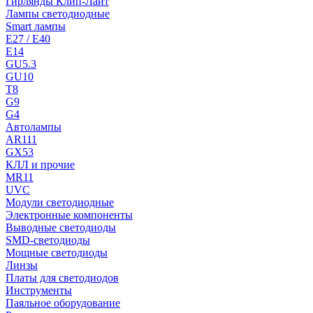
Гирлянды Клип-Лайт
Лампы светодиодные
Smart лампы
E27 / E40
E14
GU5.3
GU10
T8
G9
G4
Автолампы
AR111
GX53
КЛЛ и прочие
MR11
UVC
Модули светодиодные
Электронные компоненты
Выводные светодиоды
SMD-светодиоды
Мощные светодиоды
Линзы
Платы для светодиодов
Инструменты
Паяльное оборудование