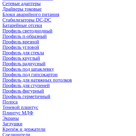
Сетевые адаптеры
Драйверы токовые
Блоки аварийного питания
Стабилизаторы DC-DC
Батарейные отсеки
Профиль светодиодный
Профиль п-образный
Профиль врезной
Профиль угловой
Профиль для стекла
Профиль круглый
Профиль радиусный
Профиль под шпаклевку
Профиль под гипсокартон
Профиль для натяжных потолков
Профиль для ступеней
Профиль фигурный
Профиль герметичный
Полоса
Теневой плинтус
Плинтус МДФ
Экраны
Заглушки
Крепёж и держатели
Соединители