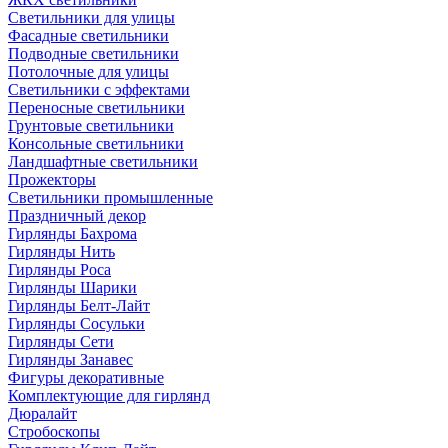
Светильники для улицы
Фасадные светильники
Подводные светильники
Потолочные для улицы
Светильники с эффектами
Переносные светильники
Грунтовые светильники
Консольные светильники
Ландшафтные светильники
Прожекторы
Светильники промышленные
Праздничный декор
Гирлянды Бахрома
Гирлянды Нить
Гирлянды Роса
Гирлянды Шарики
Гирлянды Белт-Лайт
Гирлянды Сосульки
Гирлянды Сети
Гирлянды Занавес
Фигуры декоративные
Комплектующие для гирлянд
Дюралайт
Стробоскопы