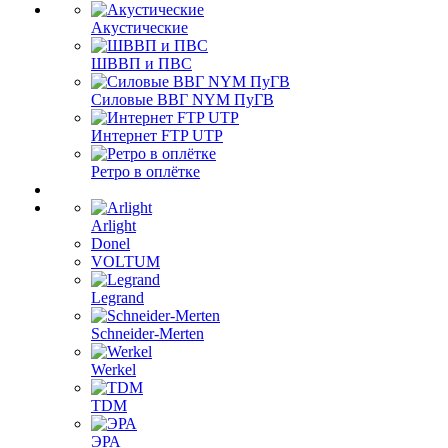
Акустические
ШВВП и ПВС
Силовые ВВГ NYM ПуГВ
Интернет FTP UTP
Ретро в оплётке
Arlight
Donel
VOLTUM
Legrand
Schneider-Merten
Werkel
TDM
ЭРА