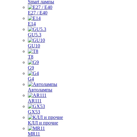
Smart лампы
E27 / E40
E14
GU5.3
GU10
T8
G9
G4
Автолампы
AR111
GX53
КЛЛ и прочие
MR11