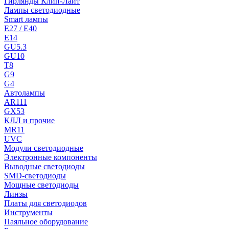
Гирлянды Клип-Лайт
Лампы светодиодные
Smart лампы
E27 / E40
E14
GU5.3
GU10
T8
G9
G4
Автолампы
AR111
GX53
КЛЛ и прочие
MR11
UVC
Модули светодиодные
Электронные компоненты
Выводные светодиоды
SMD-светодиоды
Мощные светодиоды
Линзы
Платы для светодиодов
Инструменты
Паяльное оборудование