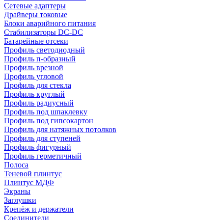
Сетевые адаптеры
Драйверы токовые
Блоки аварийного питания
Стабилизаторы DC-DC
Батарейные отсеки
Профиль светодиодный
Профиль п-образный
Профиль врезной
Профиль угловой
Профиль для стекла
Профиль круглый
Профиль радиусный
Профиль под шпаклевку
Профиль под гипсокартон
Профиль для натяжных потолков
Профиль для ступеней
Профиль фигурный
Профиль герметичный
Полоса
Теневой плинтус
Плинтус МДФ
Экраны
Заглушки
Крепёж и держатели
Соединители