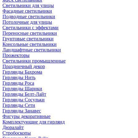
Светильники для улицы
Фасадные светильники
Подводные светильники
Потолочные для улицы
Светильники с эффектами
Переносные светильники
Грунтовые светильники
Консольные светильники
Ландшафтные светильники
Прожекторы
Светильники промышленные
Праздничный декор
Гирлянды Бахрома
Гирлянды Нить
Гирлянды Роса
Гирлянды Шарики
Гирлянды Белт-Лайт
Гирлянды Сосульки
Гирлянды Сети
Гирлянды Занавес
Фигуры декоративные
Комплектующие для гирлянд
Дюралайт
Стробоскопы