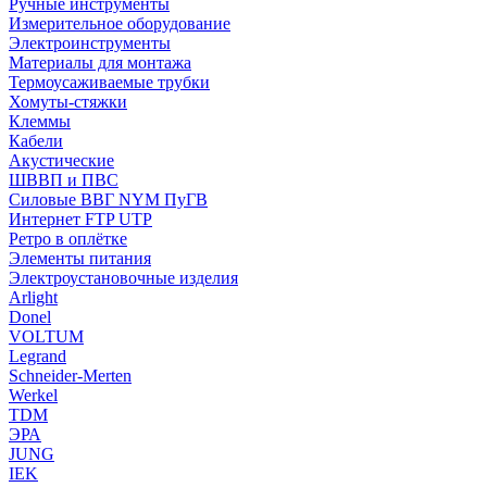
Ручные инструменты
Измерительное оборудование
Электроинструменты
Материалы для монтажа
Термоусаживаемые трубки
Хомуты-стяжки
Клеммы
Кабели
Акустические
ШВВП и ПВС
Силовые ВВГ NYM ПуГВ
Интернет FTP UTP
Ретро в оплётке
Элементы питания
Электроустановочные изделия
Arlight
Donel
VOLTUM
Legrand
Schneider-Merten
Werkel
TDM
ЭРА
JUNG
IEK