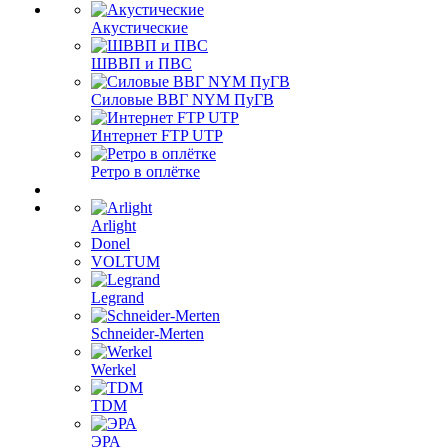
Акустические
ШВВП и ПВС
Силовые ВВГ NYM ПуГВ
Интернет FTP UTP
Ретро в оплётке
Arlight
Donel
VOLTUM
Legrand
Schneider-Merten
Werkel
TDM
ЭРА