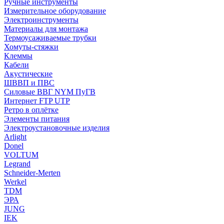
Ручные инструменты
Измерительное оборудование
Электроинструменты
Материалы для монтажа
Термоусаживаемые трубки
Хомуты-стяжки
Клеммы
Кабели
Акустические
ШВВП и ПВС
Силовые ВВГ NYM ПуГВ
Интернет FTP UTP
Ретро в оплётке
Элементы питания
Электроустановочные изделия
Arlight
Donel
VOLTUM
Legrand
Schneider-Merten
Werkel
TDM
ЭРА
JUNG
IEK