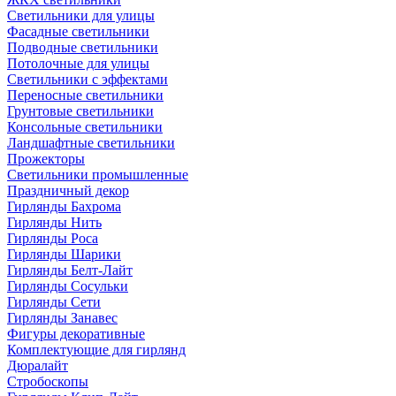
Светильники для улицы
Фасадные светильники
Подводные светильники
Потолочные для улицы
Светильники с эффектами
Переносные светильники
Грунтовые светильники
Консольные светильники
Ландшафтные светильники
Прожекторы
Светильники промышленные
Праздничный декор
Гирлянды Бахрома
Гирлянды Нить
Гирлянды Роса
Гирлянды Шарики
Гирлянды Белт-Лайт
Гирлянды Сосульки
Гирлянды Сети
Гирлянды Занавес
Фигуры декоративные
Комплектующие для гирлянд
Дюралайт
Стробоскопы