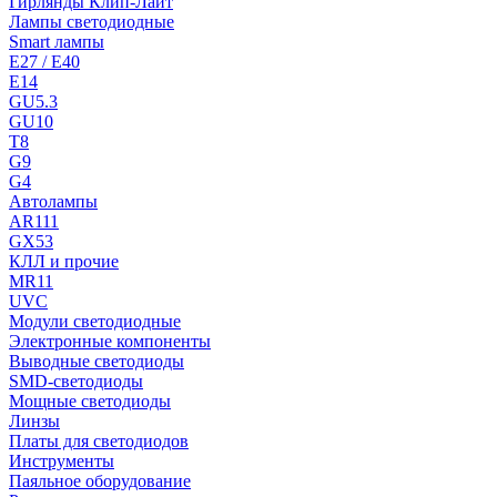
Гирлянды Клип-Лайт
Лампы светодиодные
Smart лампы
E27 / E40
E14
GU5.3
GU10
T8
G9
G4
Автолампы
AR111
GX53
КЛЛ и прочие
MR11
UVC
Модули светодиодные
Электронные компоненты
Выводные светодиоды
SMD-светодиоды
Мощные светодиоды
Линзы
Платы для светодиодов
Инструменты
Паяльное оборудование