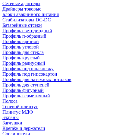
Сетевые адаптеры
Драйверы токовые
Блоки аварийного питания
Стабилизаторы DC-DC
Батарейные отсеки
Профиль светодиодный
Профиль п-образный
Профиль врезной
Профиль угловой
Профиль для стекла
Профиль круглый
Профиль радиусный
Профиль под шпаклевку
Профиль под гипсокартон
Профиль для натяжных потолков
Профиль для ступеней
Профиль фигурный
Профиль герметичный
Полоса
Теневой плинтус
Плинтус МДФ
Экраны
Заглушки
Крепёж и держатели
Соединители