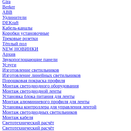
Gira
Berker
ABB
Удлинители
DEKraft
Кабель-каналы
Коробки установочные
Трековые розетки
Тёплый пол
NEW НОВИНКИ
Архив
Звукопоглощающие панели
Услуги
Изготовление светильников
Изготовление линейных светильников
Порошковая покраска профиля
Монтаж светодиодного оборудования
Монтаж светодиодной ленты
Установка блока питания для ленты
Монтаж алюминиевого профиля для ленты
Установка контроллера для управления лентой
Монтаж светодиодных светильников
Монтаж кабеля
Светотехнический расчёт
Светотехнический расчёт