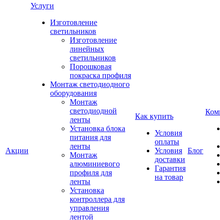
Услуги
Изготовление
светильников
Изготовление
линейных
светильников
Порошковая
покраска профиля
Монтаж светодиодного
оборудования
Монтаж
светодиодной
Ком
Как купить
ленты
Установка блока
Условия
питания для
оплаты
ленты
Акции
Условия
Блог
Монтаж
доставки
алюминиевого
Гарантия
профиля для
на товар
ленты
Установка
контроллера для
управления
лентой