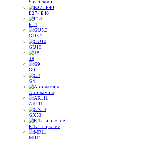
Smart лампы
E27 / E40
E14
GU5.3
GU10
T8
G9
G4
Автолампы
AR111
GX53
КЛЛ и прочие
MR11