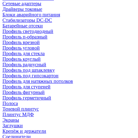
Сетевые адаптеры
Драйверы токовые
Блоки аварийного питания
Стабилизаторы DC-DC
Батарейные отсеки
Профиль светодиодный
Профиль п-образный
Профиль врезной
Профиль угловой
Профиль для стекла
Профиль круглый
Профиль радиусный
Профиль под шпаклевку
Профиль под гипсокартон
Профиль для натяжных потолков
Профиль для ступеней
Профиль фигурный
Профиль герметичный
Полоса
Теневой плинтус
Плинтус МДФ
Экраны
Заглушки
Крепёж и держатели
Соединители