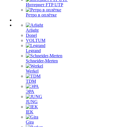
Интернет FTP UTP
Ретро в оплётке
Arlight
Donel
VOLTUM
Legrand
Schneider-Merten
Werkel
TDM
ЭРА
JUNG
IEK
Gira