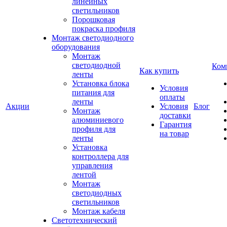
линейных
светильников
Порошковая
покраска профиля
Монтаж светодиодного
оборудования
Монтаж
светодиодной
Ком
Как купить
ленты
Установка блока
Условия
питания для
оплаты
ленты
Акции
Условия
Блог
Монтаж
доставки
алюминиевого
Гарантия
профиля для
на товар
ленты
Установка
контроллера для
управления
лентой
Монтаж
светодиодных
светильников
Монтаж кабеля
Светотехнический