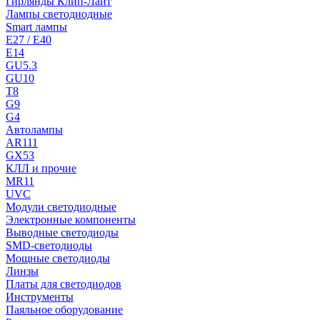
Гирлянды Клип-Лайт
Лампы светодиодные
Smart лампы
E27 / E40
E14
GU5.3
GU10
T8
G9
G4
Автолампы
AR111
GX53
КЛЛ и прочие
MR11
UVC
Модули светодиодные
Электронные компоненты
Выводные светодиоды
SMD-светодиоды
Мощные светодиоды
Линзы
Платы для светодиодов
Инструменты
Паяльное оборудование