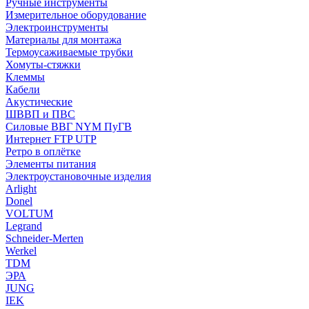
Ручные инструменты
Измерительное оборудование
Электроинструменты
Материалы для монтажа
Термоусаживаемые трубки
Хомуты-стяжки
Клеммы
Кабели
Акустические
ШВВП и ПВС
Силовые ВВГ NYM ПуГВ
Интернет FTP UTP
Ретро в оплётке
Элементы питания
Электроустановочные изделия
Arlight
Donel
VOLTUM
Legrand
Schneider-Merten
Werkel
TDM
ЭРА
JUNG
IEK