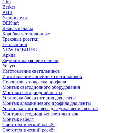
Gira
Berker
ABB
Удлинители
DEKraft
Кабель-каналы
Коробки установочные
Трековые розетки
Тёплый пол
NEW НОВИНКИ
Архив
Звукопоглощающие панели
Услуги
Изготовление светильников
Изготовление линейных светильников
Порошковая покраска профиля
Монтаж светодиодного оборудования
Монтаж светодиодной ленты
Установка блока питания для ленты
Монтаж алюминиевого профиля для ленты
Установка контроллера для управления лентой
Монтаж светодиодных светильников
Монтаж кабеля
Светотехнический расчёт
Светотехнический расчёт