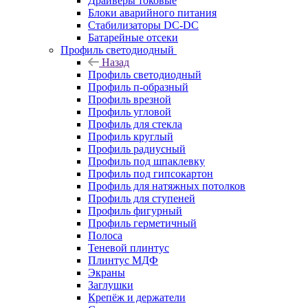
Драйверы токовые
Блоки аварийного питания
Стабилизаторы DC-DC
Батарейные отсеки
Профиль светодиодный
Назад
Профиль светодиодный
Профиль п-образный
Профиль врезной
Профиль угловой
Профиль для стекла
Профиль круглый
Профиль радиусный
Профиль под шпаклевку
Профиль под гипсокартон
Профиль для натяжных потолков
Профиль для ступеней
Профиль фигурный
Профиль герметичный
Полоса
Теневой плинтус
Плинтус МДФ
Экраны
Заглушки
Крепёж и держатели