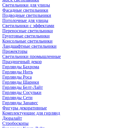
Светильники для улицы
Фасадные светильники
Подводные светильники
Потолочные для улицы
Светильники с эффектами
Переносные светильники
Грунтовые светильники
Консольные светильники
Ландшафтные светильники
Прожекторы
Светильники промышленные
Праздничный декор
Гирлянды Бахрома
Гирлянды Нить
Гирлянды Роса
Гирлянды Шарики
Гирлянды Белт-Лайт
Гирлянды Сосульки
Гирлянды Сети
Гирлянды Занавес
Фигуры декоративные
Комплектующие для гирлянд
Дюралайт
Стробоскопы