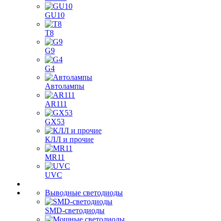
GU10
T8
G9
G4
Автолампы
AR111
GX53
КЛЛ и прочие
MR11
UVC
Выводные светодиоды
SMD-светодиоды