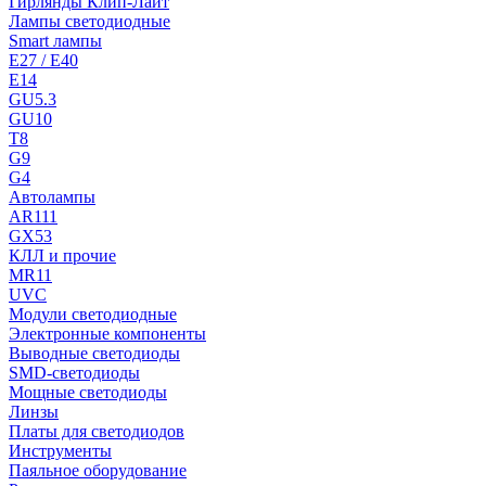
Гирлянды Клип-Лайт
Лампы светодиодные
Smart лампы
E27 / E40
E14
GU5.3
GU10
T8
G9
G4
Автолампы
AR111
GX53
КЛЛ и прочие
MR11
UVC
Модули светодиодные
Электронные компоненты
Выводные светодиоды
SMD-светодиоды
Мощные светодиоды
Линзы
Платы для светодиодов
Инструменты
Паяльное оборудование