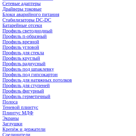
Сетевые адаптеры
Драйверы токовые
Блоки аварийного питания
Стабилизаторы DC-DC
Батарейные отсеки
Профиль светодиодный
Профиль п-образный
Профиль врезной
Профиль угловой
Профиль для стекла
Профиль круглый
Профиль радиусный
Профиль под шпаклевку
Профиль под гипсокартон
Профиль для натяжных потолков
Профиль для ступеней
Профиль фигурный
Профиль герметичный
Полоса
Теневой плинтус
Плинтус МДФ
Экраны
Заглушки
Крепёж и держатели
Соединители