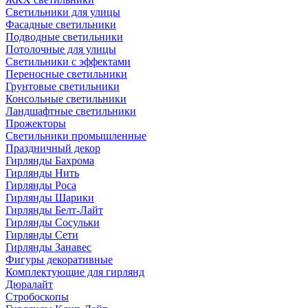
Светильники для улицы
Фасадные светильники
Подводные светильники
Потолочные для улицы
Светильники с эффектами
Переносные светильники
Грунтовые светильники
Консольные светильники
Ландшафтные светильники
Прожекторы
Светильники промышленные
Праздничный декор
Гирлянды Бахрома
Гирлянды Нить
Гирлянды Роса
Гирлянды Шарики
Гирлянды Белт-Лайт
Гирлянды Сосульки
Гирлянды Сети
Гирлянды Занавес
Фигуры декоративные
Комплектующие для гирлянд
Дюралайт
Стробоскопы