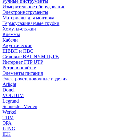
Ручные инструменты
Измерительное оборудование
Электроинструменты
Материалы для монтажа
Термоусаживаемые трубки
Хомуты-стяжки
Клеммы
Кабели
Акустические
ШВВП и ПВС
Силовые ВВГ NYM ПуГВ
Интернет FTP UTP
Ретро в оплётке
Элементы питания
Электроустановочные изделия
Arlight
Donel
VOLTUM
Legrand
Schneider-Merten
Werkel
TDM
ЭРА
JUNG
IEK