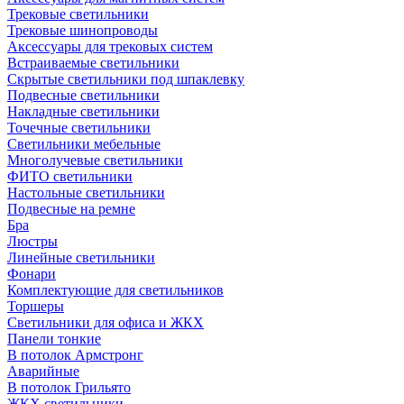
Трековые светильники
Трековые шинопроводы
Аксессуары для трековых систем
Встраиваемые светильники
Скрытые светильники под шпаклевку
Подвесные светильники
Накладные светильники
Точечные светильники
Светильники мебельные
Многолучевые светильники
ФИТО светильники
Настольные светильники
Подвесные на ремне
Бра
Люстры
Линейные светильники
Фонари
Комплектующие для светильников
Торшеры
Светильники для офиса и ЖКХ
Панели тонкие
В потолок Армстронг
Аварийные
В потолок Грильято
ЖКХ светильники