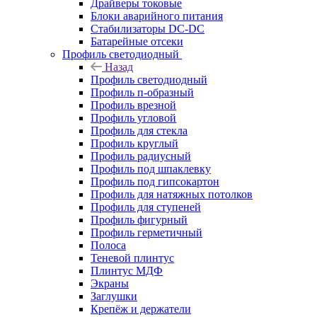
Драйверы токовые
Блоки аварийного питания
Стабилизаторы DC-DC
Батарейные отсеки
Профиль светодиодный
Назад
Профиль светодиодный
Профиль п-образный
Профиль врезной
Профиль угловой
Профиль для стекла
Профиль круглый
Профиль радиусный
Профиль под шпаклевку
Профиль под гипсокартон
Профиль для натяжных потолков
Профиль для ступеней
Профиль фигурный
Профиль герметичный
Полоса
Теневой плинтус
Плинтус МДФ
Экраны
Заглушки
Крепёж и держатели