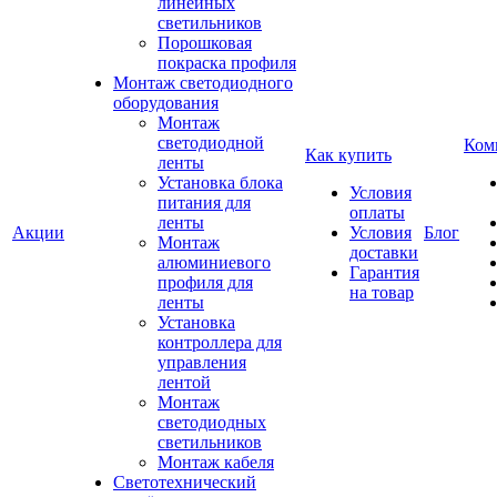
линейных
светильников
Порошковая
покраска профиля
Монтаж светодиодного
оборудования
Монтаж
светодиодной
Ком
Как купить
ленты
Установка блока
Условия
питания для
оплаты
ленты
Акции
Условия
Блог
Монтаж
доставки
алюминиевого
Гарантия
профиля для
на товар
ленты
Установка
контроллера для
управления
лентой
Монтаж
светодиодных
светильников
Монтаж кабеля
Светотехнический