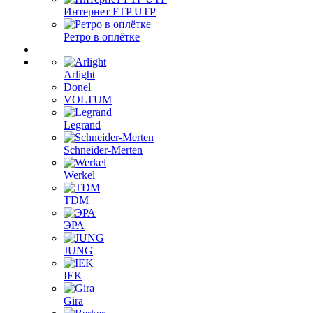
Интернет FTP UTP
Ретро в оплётке
Arlight
Donel
VOLTUM
Legrand
Schneider-Merten
Werkel
TDM
ЭРА
JUNG
IEK
Gira