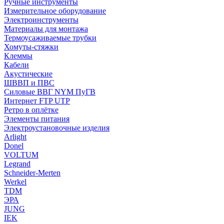
Ручные инструменты
Измерительное оборудование
Электроинструменты
Материалы для монтажа
Термоусаживаемые трубки
Хомуты-стяжки
Клеммы
Кабели
Акустические
ШВВП и ПВС
Силовые ВВГ NYM ПуГВ
Интернет FTP UTP
Ретро в оплётке
Элементы питания
Электроустановочные изделия
Arlight
Donel
VOLTUM
Legrand
Schneider-Merten
Werkel
TDM
ЭРА
JUNG
IEK