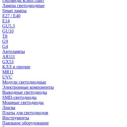
Гирлянды Клип-Лайт
Лампы светодиодные
Smart лампы
E27 / E40
E14
GU5.3
GU10
T8
G9
G4
Автолампы
AR111
GX53
КЛЛ и прочие
MR11
UVC
Модули светодиодные
Электронные компоненты
Выводные светодиоды
SMD-светодиоды
Мощные светодиоды
Линзы
Платы для светодиодов
Инструменты
Паяльное оборудование