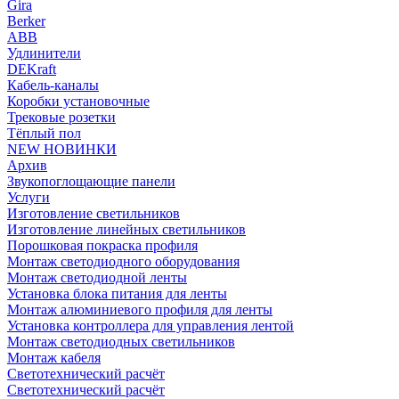
Gira
Berker
ABB
Удлинители
DEKraft
Кабель-каналы
Коробки установочные
Трековые розетки
Тёплый пол
NEW НОВИНКИ
Архив
Звукопоглощающие панели
Услуги
Изготовление светильников
Изготовление линейных светильников
Порошковая покраска профиля
Монтаж светодиодного оборудования
Монтаж светодиодной ленты
Установка блока питания для ленты
Монтаж алюминиевого профиля для ленты
Установка контроллера для управления лентой
Монтаж светодиодных светильников
Монтаж кабеля
Светотехнический расчёт
Светотехнический расчёт