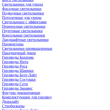
Светильники для улицы
Фасадные светильники
Подводные светильники
Потолочные для улицы
Светильники с эффектами
Переносные светильники
Грунтовые светильники
Консольные светильники
Ландшафтные светильники
Прожекторы
Светильники промышленные
Праздничный декор
Гирлянды Бахрома
Гирлянды Нить
Гирлянды Роса
Гирлянды Шарики
Гирлянды Белт-Лайт
Гирлянды Сосульки
Гирлянды Сети
Гирлянды Занавес
Фигуры декоративные
Комплектующие для гирлянд
Дюралайт
Стробоскопы