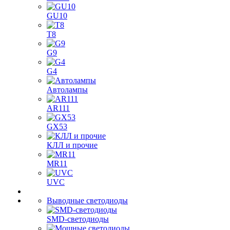
GU10
T8
G9
G4
Автолампы
AR111
GX53
КЛЛ и прочие
MR11
UVC
Выводные светодиоды
SMD-светодиоды