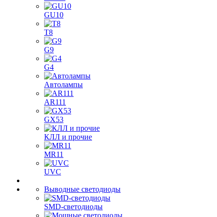
GU10
T8
G9
G4
Автолампы
AR111
GX53
КЛЛ и прочие
MR11
UVC
Выводные светодиоды
SMD-светодиоды