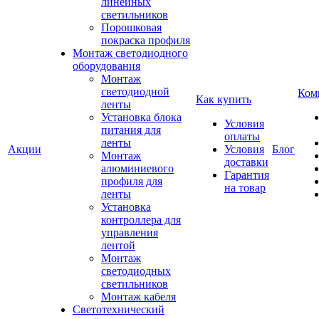
линейных
светильников
Порошковая
покраска профиля
Монтаж светодиодного
оборудования
Монтаж
светодиодной
Ком
Как купить
ленты
Установка блока
Условия
питания для
оплаты
ленты
Акции
Условия
Блог
Монтаж
доставки
алюминиевого
Гарантия
профиля для
на товар
ленты
Установка
контроллера для
управления
лентой
Монтаж
светодиодных
светильников
Монтаж кабеля
Светотехнический