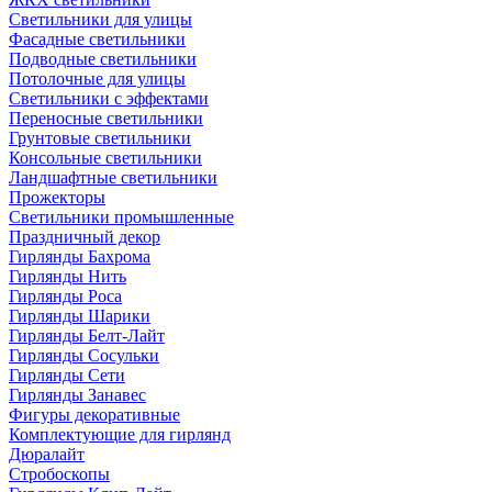
Светильники для улицы
Фасадные светильники
Подводные светильники
Потолочные для улицы
Светильники с эффектами
Переносные светильники
Грунтовые светильники
Консольные светильники
Ландшафтные светильники
Прожекторы
Светильники промышленные
Праздничный декор
Гирлянды Бахрома
Гирлянды Нить
Гирлянды Роса
Гирлянды Шарики
Гирлянды Белт-Лайт
Гирлянды Сосульки
Гирлянды Сети
Гирлянды Занавес
Фигуры декоративные
Комплектующие для гирлянд
Дюралайт
Стробоскопы