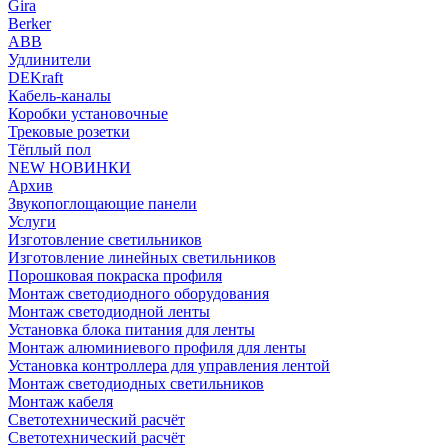
Gira
Berker
ABB
Удлинители
DEKraft
Кабель-каналы
Коробки установочные
Трековые розетки
Тёплый пол
NEW НОВИНКИ
Архив
Звукопоглощающие панели
Услуги
Изготовление светильников
Изготовление линейных светильников
Порошковая покраска профиля
Монтаж светодиодного оборудования
Монтаж светодиодной ленты
Установка блока питания для ленты
Монтаж алюминиевого профиля для ленты
Установка контроллера для управления лентой
Монтаж светодиодных светильников
Монтаж кабеля
Светотехнический расчёт
Светотехнический расчёт