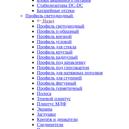
Блоки аварийного питания
Стабилизаторы DC-DC
Батарейные отсеки
Профиль светодиодный
Назад
Профиль светодиодный
Профиль п-образный
Профиль врезной
Профиль угловой
Профиль для стекла
Профиль круглый
Профиль радиусный
Профиль под шпаклевку
Профиль под гипсокартон
Профиль для натяжных потолков
Профиль для ступеней
Профиль фигурный
Профиль герметичный
Полоса
Теневой плинтус
Плинтус МДФ
Экраны
Заглушки
Крепёж и держатели
Соединители