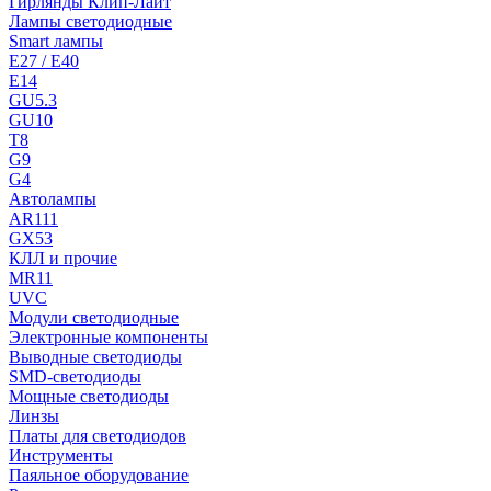
Гирлянды Клип-Лайт
Лампы светодиодные
Smart лампы
E27 / E40
E14
GU5.3
GU10
T8
G9
G4
Автолампы
AR111
GX53
КЛЛ и прочие
MR11
UVC
Модули светодиодные
Электронные компоненты
Выводные светодиоды
SMD-светодиоды
Мощные светодиоды
Линзы
Платы для светодиодов
Инструменты
Паяльное оборудование