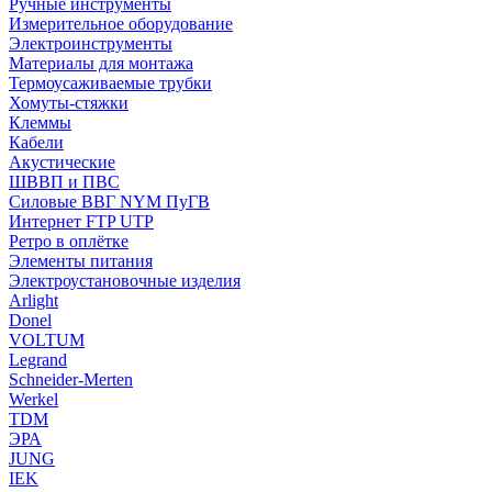
Ручные инструменты
Измерительное оборудование
Электроинструменты
Материалы для монтажа
Термоусаживаемые трубки
Хомуты-стяжки
Клеммы
Кабели
Акустические
ШВВП и ПВС
Силовые ВВГ NYM ПуГВ
Интернет FTP UTP
Ретро в оплётке
Элементы питания
Электроустановочные изделия
Arlight
Donel
VOLTUM
Legrand
Schneider-Merten
Werkel
TDM
ЭРА
JUNG
IEK