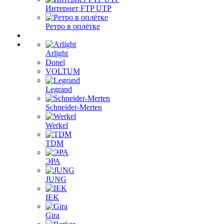
Интернет FTP UTP
Ретро в оплётке
Arlight
Donel
VOLTUM
Legrand
Schneider-Merten
Werkel
TDM
ЭРА
JUNG
IEK
Gira