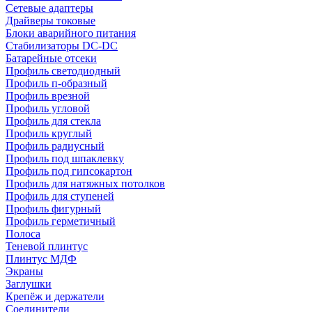
Сетевые адаптеры
Драйверы токовые
Блоки аварийного питания
Стабилизаторы DC-DC
Батарейные отсеки
Профиль светодиодный
Профиль п-образный
Профиль врезной
Профиль угловой
Профиль для стекла
Профиль круглый
Профиль радиусный
Профиль под шпаклевку
Профиль под гипсокартон
Профиль для натяжных потолков
Профиль для ступеней
Профиль фигурный
Профиль герметичный
Полоса
Теневой плинтус
Плинтус МДФ
Экраны
Заглушки
Крепёж и держатели
Соединители