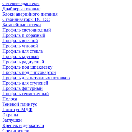
Сетевые адаптеры
Драйверы токовые
Блоки аварийного питания
Стабилизаторы DC-DC
Батарейные отсеки
Профиль светодиодный
Профиль п-образный
Профиль врезной
Профиль угловой
Профиль для стекла
Профиль круглый
Профиль радиусный
Профиль под шпаклевку
Профиль под гипсокартон
Профиль для натяжных потолков
Профиль для ступеней
Профиль фигурный
Профиль герметичный
Полоса
Теневой плинтус
Плинтус МДФ
Экраны
Заглушки
Крепёж и держатели
Соединители