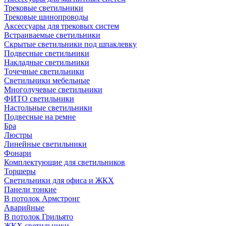
Трековые светильники
Трековые шинопроводы
Аксессуары для трековых систем
Встраиваемые светильники
Скрытые светильники под шпаклевку
Подвесные светильники
Накладные светильники
Точечные светильники
Светильники мебельные
Многолучевые светильники
ФИТО светильники
Настольные светильники
Подвесные на ремне
Бра
Люстры
Линейные светильники
Фонари
Комплектующие для светильников
Торшеры
Светильники для офиса и ЖКХ
Панели тонкие
В потолок Армстронг
Аварийные
В потолок Грильято
ЖКХ светильники