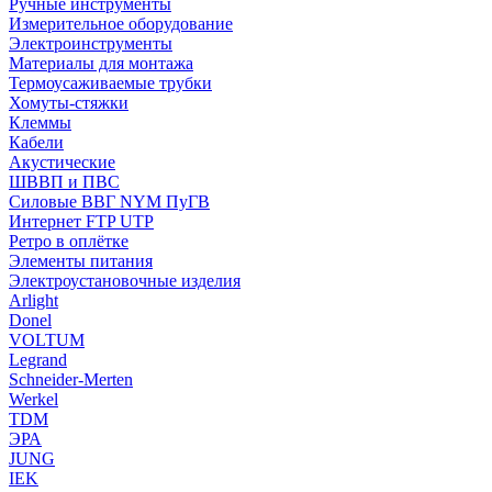
Ручные инструменты
Измерительное оборудование
Электроинструменты
Материалы для монтажа
Термоусаживаемые трубки
Хомуты-стяжки
Клеммы
Кабели
Акустические
ШВВП и ПВС
Силовые ВВГ NYM ПуГВ
Интернет FTP UTP
Ретро в оплётке
Элементы питания
Электроустановочные изделия
Arlight
Donel
VOLTUM
Legrand
Schneider-Merten
Werkel
TDM
ЭРА
JUNG
IEK