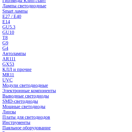
Гирлянды Клип-Лайт
Лампы светодиодные
Smart лампы
E27 / E40
E14
GU5.3
GU10
T8
G9
G4
Автолампы
AR111
GX53
КЛЛ и прочие
MR11
UVC
Модули светодиодные
Электронные компоненты
Выводные светодиоды
SMD-светодиоды
Мощные светодиоды
Линзы
Платы для светодиодов
Инструменты
Паяльное оборудование