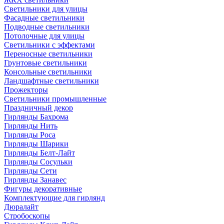
Светильники для улицы
Фасадные светильники
Подводные светильники
Потолочные для улицы
Светильники с эффектами
Переносные светильники
Грунтовые светильники
Консольные светильники
Ландшафтные светильники
Прожекторы
Светильники промышленные
Праздничный декор
Гирлянды Бахрома
Гирлянды Нить
Гирлянды Роса
Гирлянды Шарики
Гирлянды Белт-Лайт
Гирлянды Сосульки
Гирлянды Сети
Гирлянды Занавес
Фигуры декоративные
Комплектующие для гирлянд
Дюралайт
Стробоскопы