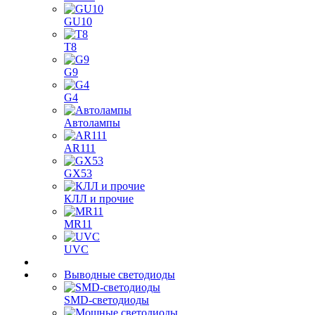
GU10
T8
G9
G4
Автолампы
AR111
GX53
КЛЛ и прочие
MR11
UVC
Выводные светодиоды
SMD-светодиоды