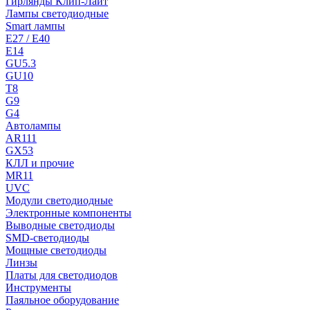
Гирлянды Клип-Лайт
Лампы светодиодные
Smart лампы
E27 / E40
E14
GU5.3
GU10
T8
G9
G4
Автолампы
AR111
GX53
КЛЛ и прочие
MR11
UVC
Модули светодиодные
Электронные компоненты
Выводные светодиоды
SMD-светодиоды
Мощные светодиоды
Линзы
Платы для светодиодов
Инструменты
Паяльное оборудование