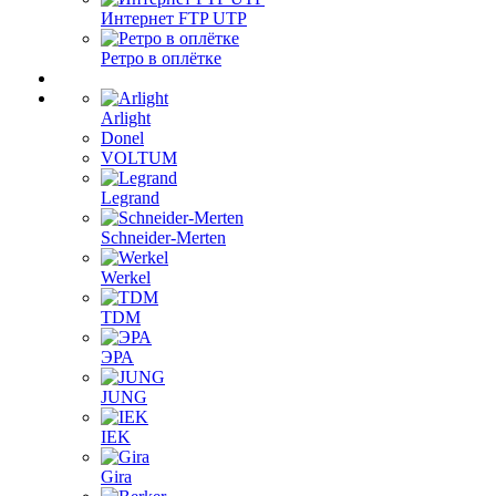
Интернет FTP UTP
Ретро в оплётке
Arlight
Donel
VOLTUM
Legrand
Schneider-Merten
Werkel
TDM
ЭРА
JUNG
IEK
Gira