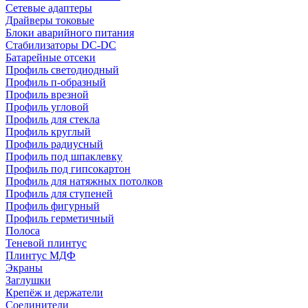
Сетевые адаптеры
Драйверы токовые
Блоки аварийного питания
Стабилизаторы DC-DC
Батарейные отсеки
Профиль светодиодный
Профиль п-образный
Профиль врезной
Профиль угловой
Профиль для стекла
Профиль круглый
Профиль радиусный
Профиль под шпаклевку
Профиль под гипсокартон
Профиль для натяжных потолков
Профиль для ступеней
Профиль фигурный
Профиль герметичный
Полоса
Теневой плинтус
Плинтус МДФ
Экраны
Заглушки
Крепёж и держатели
Соединители