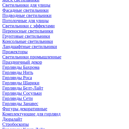
Светильники для улицы
Фасадные светильники
Подводные светильники
Потолочные для улицы
Светильники с эффектами
Переносные светильники
Грунтовые светильники
Консольные светильники
Ландшафтные светильники
Прожекторы
Светильники промышленные
Праздничный декор
Гирлянды Бахрома
Гирлянды Нить
Гирлянды Роса
Гирлянды Шарики
Гирлянды Белт-Лайт
Гирлянды Сосульки
Гирлянды Сети
Гирлянды Занавес
Фигуры декоративные
Комплектующие для гирлянд
Дюралайт
Стробоскопы