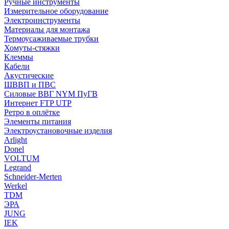
Ручные инструменты
Измерительное оборудование
Электроинструменты
Материалы для монтажа
Термоусаживаемые трубки
Хомуты-стяжки
Клеммы
Кабели
Акустические
ШВВП и ПВС
Силовые ВВГ NYM ПуГВ
Интернет FTP UTP
Ретро в оплётке
Элементы питания
Электроустановочные изделия
Arlight
Donel
VOLTUM
Legrand
Schneider-Merten
Werkel
TDM
ЭРА
JUNG
IEK