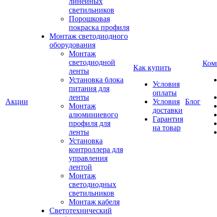
линейных
светильников
Порошковая
покраска профиля
Монтаж светодиодного
оборудования
Монтаж
светодиодной
Ком
Как купить
ленты
Установка блока
Условия
питания для
оплаты
ленты
Акции
Условия
Блог
Монтаж
доставки
алюминиевого
Гарантия
профиля для
на товар
ленты
Установка
контроллера для
управления
лентой
Монтаж
светодиодных
светильников
Монтаж кабеля
Светотехнический