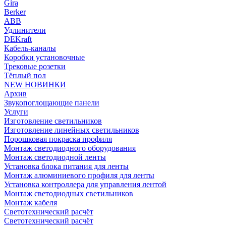
Gira
Berker
ABB
Удлинители
DEKraft
Кабель-каналы
Коробки установочные
Трековые розетки
Тёплый пол
NEW НОВИНКИ
Архив
Звукопоглощающие панели
Услуги
Изготовление светильников
Изготовление линейных светильников
Порошковая покраска профиля
Монтаж светодиодного оборудования
Монтаж светодиодной ленты
Установка блока питания для ленты
Монтаж алюминиевого профиля для ленты
Установка контроллера для управления лентой
Монтаж светодиодных светильников
Монтаж кабеля
Светотехнический расчёт
Светотехнический расчёт