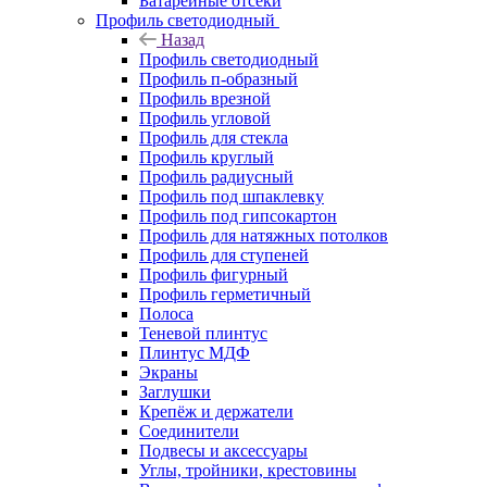
Батарейные отсеки
Профиль светодиодный
Назад
Профиль светодиодный
Профиль п-образный
Профиль врезной
Профиль угловой
Профиль для стекла
Профиль круглый
Профиль радиусный
Профиль под шпаклевку
Профиль под гипсокартон
Профиль для натяжных потолков
Профиль для ступеней
Профиль фигурный
Профиль герметичный
Полоса
Теневой плинтус
Плинтус МДФ
Экраны
Заглушки
Крепёж и держатели
Соединители
Подвесы и аксессуары
Углы, тройники, крестовины