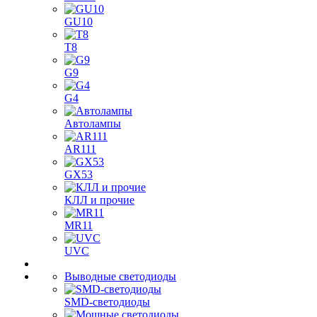
GU10
T8
G9
G4
Автолампы
AR111
GX53
КЛЛ и прочие
MR11
UVC
Выводные светодиоды
SMD-светодиоды