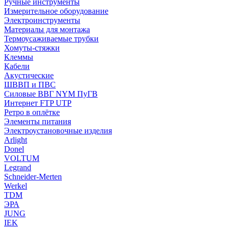
Ручные инструменты
Измерительное оборудование
Электроинструменты
Материалы для монтажа
Термоусаживаемые трубки
Хомуты-стяжки
Клеммы
Кабели
Акустические
ШВВП и ПВС
Силовые ВВГ NYM ПуГВ
Интернет FTP UTP
Ретро в оплётке
Элементы питания
Электроустановочные изделия
Arlight
Donel
VOLTUM
Legrand
Schneider-Merten
Werkel
TDM
ЭРА
JUNG
IEK