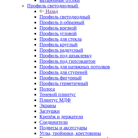
Батарейные отсеки
Профиль светодиодный
Назад
Профиль светодиодный
Профиль п-образный
Профиль врезной
Профиль угловой
Профиль для стекла
Профиль круглый
Профиль радиусный
Профиль под шпаклевку
Профиль под гипсокартон
Профиль для натяжных потолков
Профиль для ступеней
Профиль фигурный
Профиль герметичный
Полоса
Теневой плинтус
Плинтус МДФ
Экраны
Заглушки
Крепёж и держатели
Соединители
Подвесы и аксессуары
Углы, тройники, крестовины