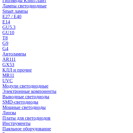
Гирлянды Клип-Лайт
Лампы светодиодные
Smart лампы
E27 / E40
E14
GU5.3
GU10
T8
G9
G4
Автолампы
AR111
GX53
КЛЛ и прочие
MR11
UVC
Модули светодиодные
Электронные компоненты
Выводные светодиоды
SMD-светодиоды
Мощные светодиоды
Линзы
Платы для светодиодов
Инструменты
Паяльное оборудование