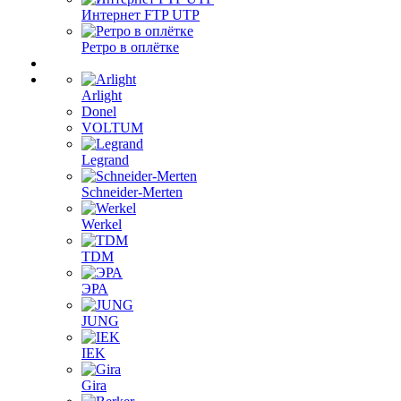
Интернет FTP UTP
Ретро в оплётке
Arlight
Donel
VOLTUM
Legrand
Schneider-Merten
Werkel
TDM
ЭРА
JUNG
IEK
Gira