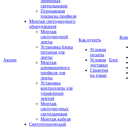
линейных
светильников
Порошковая
покраска профиля
Монтаж светодиодного
оборудования
Монтаж
светодиодной
Ком
Как купить
ленты
Установка блока
Условия
питания для
оплаты
ленты
Акции
Условия
Блог
Монтаж
доставки
алюминиевого
Гарантия
профиля для
на товар
ленты
Установка
контроллера для
управления
лентой
Монтаж
светодиодных
светильников
Монтаж кабеля
Светотехнический