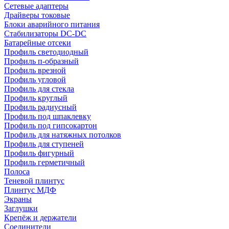
Сетевые адаптеры
Драйверы токовые
Блоки аварийного питания
Стабилизаторы DC-DC
Батарейные отсеки
Профиль светодиодный
Профиль п-образный
Профиль врезной
Профиль угловой
Профиль для стекла
Профиль круглый
Профиль радиусный
Профиль под шпаклевку
Профиль под гипсокартон
Профиль для натяжных потолков
Профиль для ступеней
Профиль фигурный
Профиль герметичный
Полоса
Теневой плинтус
Плинтус МДФ
Экраны
Заглушки
Крепёж и держатели
Соединители