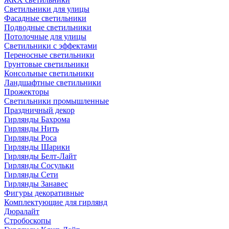
Светильники для улицы
Фасадные светильники
Подводные светильники
Потолочные для улицы
Светильники с эффектами
Переносные светильники
Грунтовые светильники
Консольные светильники
Ландшафтные светильники
Прожекторы
Светильники промышленные
Праздничный декор
Гирлянды Бахрома
Гирлянды Нить
Гирлянды Роса
Гирлянды Шарики
Гирлянды Белт-Лайт
Гирлянды Сосульки
Гирлянды Сети
Гирлянды Занавес
Фигуры декоративные
Комплектующие для гирлянд
Дюралайт
Стробоскопы