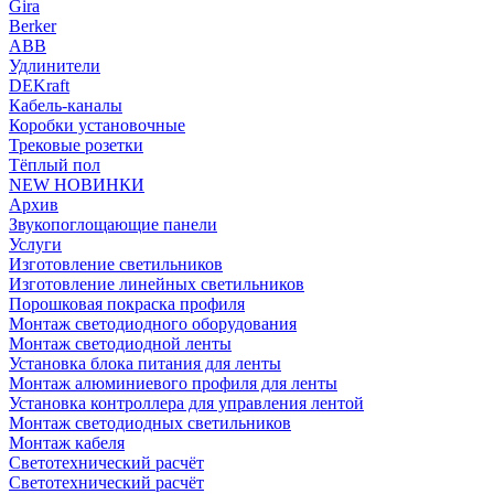
Gira
Berker
ABB
Удлинители
DEKraft
Кабель-каналы
Коробки установочные
Трековые розетки
Тёплый пол
NEW НОВИНКИ
Архив
Звукопоглощающие панели
Услуги
Изготовление светильников
Изготовление линейных светильников
Порошковая покраска профиля
Монтаж светодиодного оборудования
Монтаж светодиодной ленты
Установка блока питания для ленты
Монтаж алюминиевого профиля для ленты
Установка контроллера для управления лентой
Монтаж светодиодных светильников
Монтаж кабеля
Светотехнический расчёт
Светотехнический расчёт