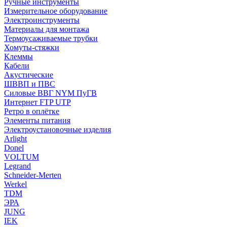
Ручные инструменты
Измерительное оборудование
Электроинструменты
Материалы для монтажа
Термоусаживаемые трубки
Хомуты-стяжки
Клеммы
Кабели
Акустические
ШВВП и ПВС
Силовые ВВГ NYM ПуГВ
Интернет FTP UTP
Ретро в оплётке
Элементы питания
Электроустановочные изделия
Arlight
Donel
VOLTUM
Legrand
Schneider-Merten
Werkel
TDM
ЭРА
JUNG
IEK