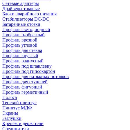
Сетевые адаптеры
Драйверы токовые
Блоки аварийного питания
Стабилизаторы DC-DC
Батарейные отсеки
Профиль светодиодный
Профиль п-образный
Профиль врезной
Профиль угловой
Профиль для стекла
Профиль круглый
Профиль радиусный
Профиль под шпаклевку
Профиль под гипсокартон
Профиль для натяжных потолков
Профиль для ступеней
Профиль фигурный
Профиль герметичный
Полоса
Теневой плинтус
Плинтус МДФ
Экраны
Заглушки
Крепёж и держатели
Соединители