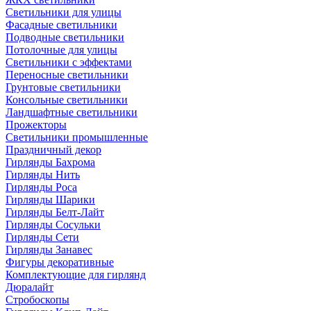
Светильники для улицы
Фасадные светильники
Подводные светильники
Потолочные для улицы
Светильники с эффектами
Переносные светильники
Грунтовые светильники
Консольные светильники
Ландшафтные светильники
Прожекторы
Светильники промышленные
Праздничный декор
Гирлянды Бахрома
Гирлянды Нить
Гирлянды Роса
Гирлянды Шарики
Гирлянды Белт-Лайт
Гирлянды Сосульки
Гирлянды Сети
Гирлянды Занавес
Фигуры декоративные
Комплектующие для гирлянд
Дюралайт
Стробоскопы