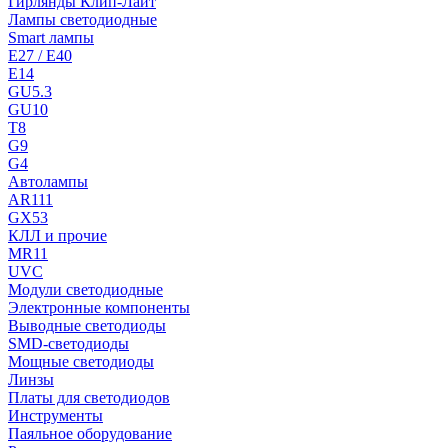
Гирлянды Клип-Лайт
Лампы светодиодные
Smart лампы
E27 / E40
E14
GU5.3
GU10
T8
G9
G4
Автолампы
AR111
GX53
КЛЛ и прочие
MR11
UVC
Модули светодиодные
Электронные компоненты
Выводные светодиоды
SMD-светодиоды
Мощные светодиоды
Линзы
Платы для светодиодов
Инструменты
Паяльное оборудование