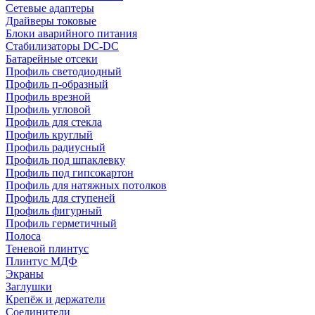
Сетевые адаптеры
Драйверы токовые
Блоки аварийного питания
Стабилизаторы DC-DC
Батарейные отсеки
Профиль светодиодный
Профиль п-образный
Профиль врезной
Профиль угловой
Профиль для стекла
Профиль круглый
Профиль радиусный
Профиль под шпаклевку
Профиль под гипсокартон
Профиль для натяжных потолков
Профиль для ступеней
Профиль фигурный
Профиль герметичный
Полоса
Теневой плинтус
Плинтус МДФ
Экраны
Заглушки
Крепёж и держатели
Соединители