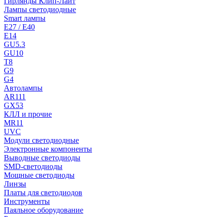
Гирлянды Клип-Лайт
Лампы светодиодные
Smart лампы
E27 / E40
E14
GU5.3
GU10
T8
G9
G4
Автолампы
AR111
GX53
КЛЛ и прочие
MR11
UVC
Модули светодиодные
Электронные компоненты
Выводные светодиоды
SMD-светодиоды
Мощные светодиоды
Линзы
Платы для светодиодов
Инструменты
Паяльное оборудование