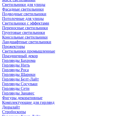
Светильники для улицы
Фасадные светильники
Подводные светильники
Потолочные для улицы
Светильники с эффектами
Переносные светильники
Грунтовые светильники
Консольные светильники
Ландшафтные светильники
Прожекторы
Светильники промышленные
Праздничный декор
Гирлянды Бахрома
Гирлянды Нить
Гирлянды Роса
Гирлянды Шарики
Гирлянды Белт-Лайт
Гирлянды Сосульки
Гирлянды Сети
Гирлянды Занавес
Фигуры декоративные
Комплектующие для гирлянд
Дюралайт
Стробоскопы