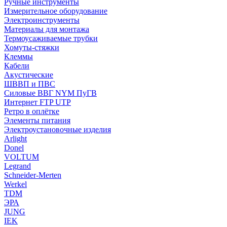
Ручные инструменты
Измерительное оборудование
Электроинструменты
Материалы для монтажа
Термоусаживаемые трубки
Хомуты-стяжки
Клеммы
Кабели
Акустические
ШВВП и ПВС
Силовые ВВГ NYM ПуГВ
Интернет FTP UTP
Ретро в оплётке
Элементы питания
Электроустановочные изделия
Arlight
Donel
VOLTUM
Legrand
Schneider-Merten
Werkel
TDM
ЭРА
JUNG
IEK