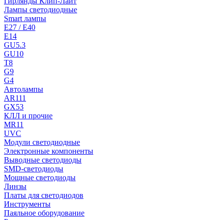
Гирлянды Клип-Лайт
Лампы светодиодные
Smart лампы
E27 / E40
E14
GU5.3
GU10
T8
G9
G4
Автолампы
AR111
GX53
КЛЛ и прочие
MR11
UVC
Модули светодиодные
Электронные компоненты
Выводные светодиоды
SMD-светодиоды
Мощные светодиоды
Линзы
Платы для светодиодов
Инструменты
Паяльное оборудование