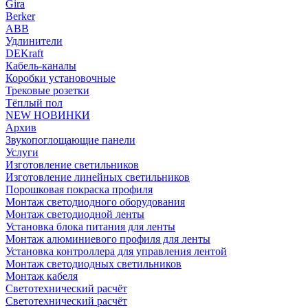
Gira
Berker
ABB
Удлинители
DEKraft
Кабель-каналы
Коробки установочные
Трековые розетки
Тёплый пол
NEW НОВИНКИ
Архив
Звукопоглощающие панели
Услуги
Изготовление светильников
Изготовление линейных светильников
Порошковая покраска профиля
Монтаж светодиодного оборудования
Монтаж светодиодной ленты
Установка блока питания для ленты
Монтаж алюминиевого профиля для ленты
Установка контроллера для управления лентой
Монтаж светодиодных светильников
Монтаж кабеля
Светотехнический расчёт
Светотехнический расчёт