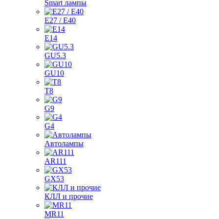
Smart лампы
E27 / E40
E14
GU5.3
GU10
T8
G9
G4
Автолампы
AR111
GX53
КЛЛ и прочие
MR11