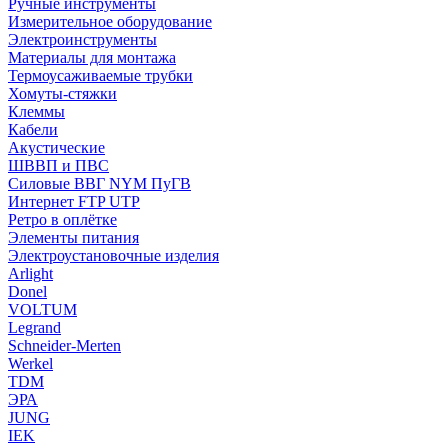
Ручные инструменты
Измерительное оборудование
Электроинструменты
Материалы для монтажа
Термоусаживаемые трубки
Хомуты-стяжки
Клеммы
Кабели
Акустические
ШВВП и ПВС
Силовые ВВГ NYM ПуГВ
Интернет FTP UTP
Ретро в оплётке
Элементы питания
Электроустановочные изделия
Arlight
Donel
VOLTUM
Legrand
Schneider-Merten
Werkel
TDM
ЭРА
JUNG
IEK