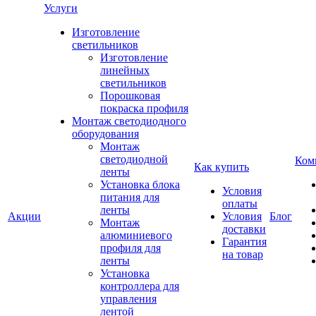
Услуги
Изготовление
светильников
Изготовление
линейных
светильников
Порошковая
покраска профиля
Монтаж светодиодного
оборудования
Монтаж
светодиодной
Ком
Как купить
ленты
Установка блока
Условия
питания для
оплаты
ленты
Акции
Условия
Блог
Монтаж
доставки
алюминиевого
Гарантия
профиля для
на товар
ленты
Установка
контроллера для
управления
лентой