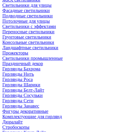
Светильники для улицы
Фасадные светильники
Подводные светильники
Потолочные для улицы
Светильники с эффектами
Переносные светильники
Грунтовые светильники
Консольные светильники
Ландшафтные светильники
Прожекторы
Светильники промышленные
Праздничный декор
Гирлянды Бахрома
Гирлянды Нить
Гирлянды Роса
Гирлянды Шарики
Гирлянды Белт-Лайт
Гирлянды Сосульки
Гирлянды Сети
Гирлянды Занавес
Фигуры декоративные
Комплектующие для гирлянд
Дюралайт
Стробоскопы