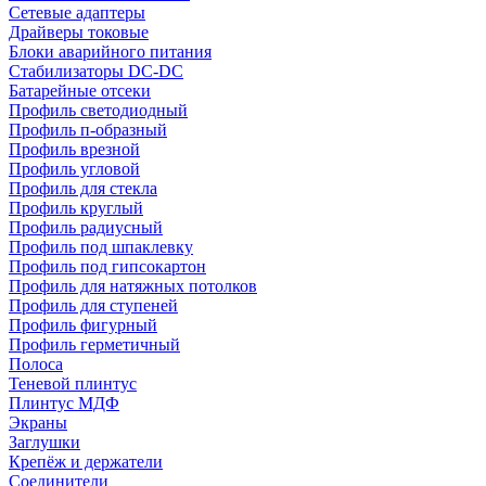
Сетевые адаптеры
Драйверы токовые
Блоки аварийного питания
Стабилизаторы DC-DC
Батарейные отсеки
Профиль светодиодный
Профиль п-образный
Профиль врезной
Профиль угловой
Профиль для стекла
Профиль круглый
Профиль радиусный
Профиль под шпаклевку
Профиль под гипсокартон
Профиль для натяжных потолков
Профиль для ступеней
Профиль фигурный
Профиль герметичный
Полоса
Теневой плинтус
Плинтус МДФ
Экраны
Заглушки
Крепёж и держатели
Соединители