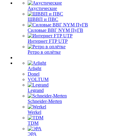
Акустические
ШВВП и ПВС
Силовые ВВГ NYM ПуГВ
Интернет FTP UTP
Ретро в оплётке
Arlight
Donel
VOLTUM
Legrand
Schneider-Merten
Werkel
TDM
ЭРА