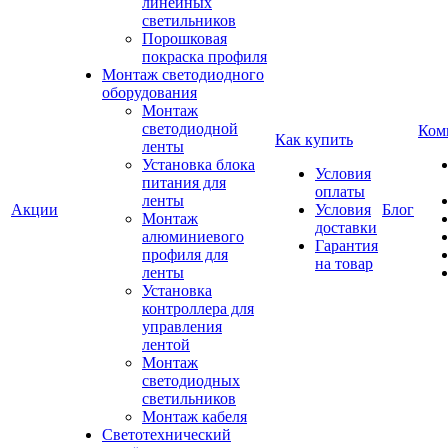
линейных
светильников
Порошковая
покраска профиля
Монтаж светодиодного
оборудования
Монтаж
светодиодной
Ком
Как купить
ленты
Установка блока
Условия
питания для
оплаты
ленты
Акции
Условия
Блог
Монтаж
доставки
алюминиевого
Гарантия
профиля для
на товар
ленты
Установка
контроллера для
управления
лентой
Монтаж
светодиодных
светильников
Монтаж кабеля
Светотехнический