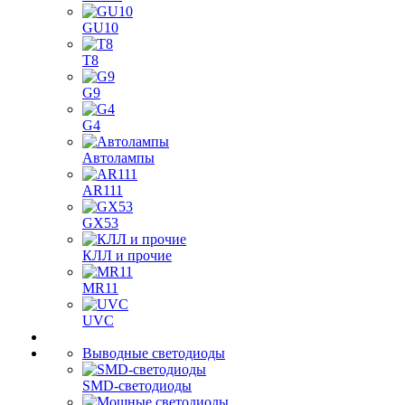
GU10
T8
G9
G4
Автолампы
AR111
GX53
КЛЛ и прочие
MR11
UVC
Выводные светодиоды
SMD-светодиоды