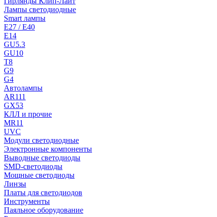
Гирлянды Клип-Лайт
Лампы светодиодные
Smart лампы
E27 / E40
E14
GU5.3
GU10
T8
G9
G4
Автолампы
AR111
GX53
КЛЛ и прочие
MR11
UVC
Модули светодиодные
Электронные компоненты
Выводные светодиоды
SMD-светодиоды
Мощные светодиоды
Линзы
Платы для светодиодов
Инструменты
Паяльное оборудование