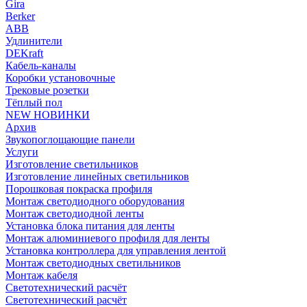
Gira
Berker
ABB
Удлинители
DEKraft
Кабель-каналы
Коробки установочные
Трековые розетки
Тёплый пол
NEW НОВИНКИ
Архив
Звукопоглощающие панели
Услуги
Изготовление светильников
Изготовление линейных светильников
Порошковая покраска профиля
Монтаж светодиодного оборудования
Монтаж светодиодной ленты
Установка блока питания для ленты
Монтаж алюминиевого профиля для ленты
Установка контроллера для управления лентой
Монтаж светодиодных светильников
Монтаж кабеля
Светотехнический расчёт
Светотехнический расчёт