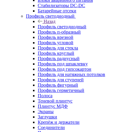
Блоки аварийного питания
Стабилизаторы DC-DC
Батарейные отсеки
Профиль светодиодный
Назад
Профиль светодиодный
Профиль п-образный
Профиль врезной
Профиль угловой
Профиль для стекла
Профиль круглый
Профиль радиусный
Профиль под шпаклевку
Профиль под гипсокартон
Профиль для натяжных потолков
Профиль для ступеней
Профиль фигурный
Профиль герметичный
Полоса
Теневой плинтус
Плинтус МДФ
Экраны
Заглушки
Крепёж и держатели
Соединители