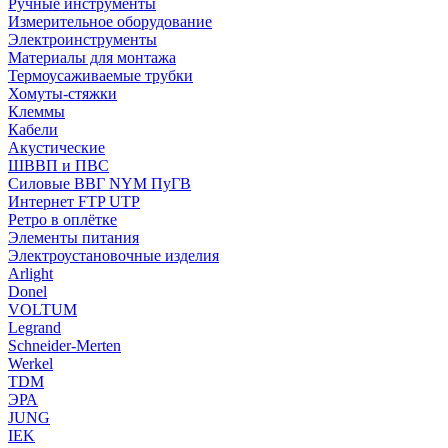
Ручные инструменты
Измерительное оборудование
Электроинструменты
Материалы для монтажа
Термоусаживаемые трубки
Хомуты-стяжки
Клеммы
Кабели
Акустические
ШВВП и ПВС
Силовые ВВГ NYM ПуГВ
Интернет FTP UTP
Ретро в оплётке
Элементы питания
Электроустановочные изделия
Arlight
Donel
VOLTUM
Legrand
Schneider-Merten
Werkel
TDM
ЭРА
JUNG
IEK