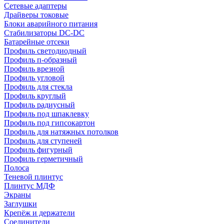
Сетевые адаптеры
Драйверы токовые
Блоки аварийного питания
Стабилизаторы DC-DC
Батарейные отсеки
Профиль светодиодный
Профиль п-образный
Профиль врезной
Профиль угловой
Профиль для стекла
Профиль круглый
Профиль радиусный
Профиль под шпаклевку
Профиль под гипсокартон
Профиль для натяжных потолков
Профиль для ступеней
Профиль фигурный
Профиль герметичный
Полоса
Теневой плинтус
Плинтус МДФ
Экраны
Заглушки
Крепёж и держатели
Соединители