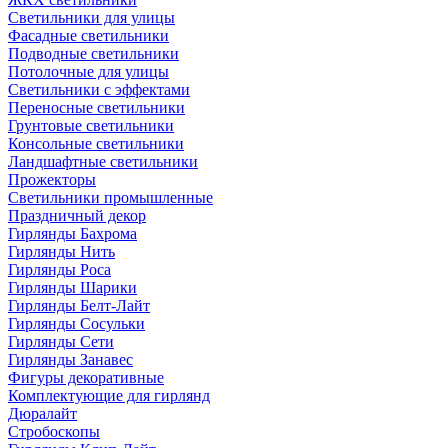
Светильники для улицы
Фасадные светильники
Подводные светильники
Потолочные для улицы
Светильники с эффектами
Переносные светильники
Грунтовые светильники
Консольные светильники
Ландшафтные светильники
Прожекторы
Светильники промышленные
Праздничный декор
Гирлянды Бахрома
Гирлянды Нить
Гирлянды Роса
Гирлянды Шарики
Гирлянды Белт-Лайт
Гирлянды Сосульки
Гирлянды Сети
Гирлянды Занавес
Фигуры декоративные
Комплектующие для гирлянд
Дюралайт
Стробоскопы