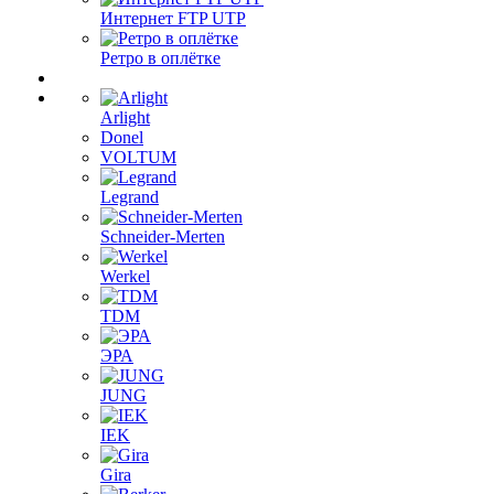
Интернет FTP UTP
Ретро в оплётке
Arlight
Donel
VOLTUM
Legrand
Schneider-Merten
Werkel
TDM
ЭРА
JUNG
IEK
Gira