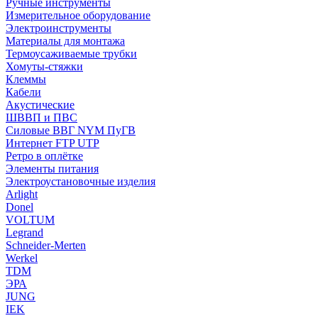
Ручные инструменты
Измерительное оборудование
Электроинструменты
Материалы для монтажа
Термоусаживаемые трубки
Хомуты-стяжки
Клеммы
Кабели
Акустические
ШВВП и ПВС
Силовые ВВГ NYM ПуГВ
Интернет FTP UTP
Ретро в оплётке
Элементы питания
Электроустановочные изделия
Arlight
Donel
VOLTUM
Legrand
Schneider-Merten
Werkel
TDM
ЭРА
JUNG
IEK