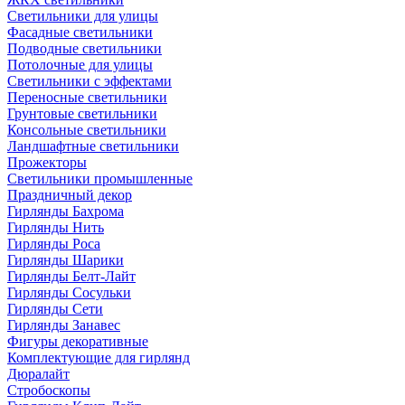
Светильники для улицы
Фасадные светильники
Подводные светильники
Потолочные для улицы
Светильники с эффектами
Переносные светильники
Грунтовые светильники
Консольные светильники
Ландшафтные светильники
Прожекторы
Светильники промышленные
Праздничный декор
Гирлянды Бахрома
Гирлянды Нить
Гирлянды Роса
Гирлянды Шарики
Гирлянды Белт-Лайт
Гирлянды Сосульки
Гирлянды Сети
Гирлянды Занавес
Фигуры декоративные
Комплектующие для гирлянд
Дюралайт
Стробоскопы