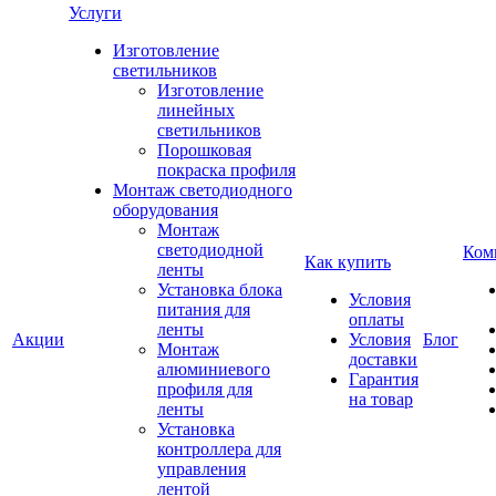
Услуги
Изготовление
светильников
Изготовление
линейных
светильников
Порошковая
покраска профиля
Монтаж светодиодного
оборудования
Монтаж
светодиодной
Ком
Как купить
ленты
Установка блока
Условия
питания для
оплаты
ленты
Акции
Условия
Блог
Монтаж
доставки
алюминиевого
Гарантия
профиля для
на товар
ленты
Установка
контроллера для
управления
лентой