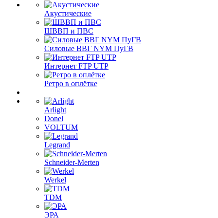
Акустические
ШВВП и ПВС
Силовые ВВГ NYM ПуГВ
Интернет FTP UTP
Ретро в оплётке
Arlight
Donel
VOLTUM
Legrand
Schneider-Merten
Werkel
TDM
ЭРА