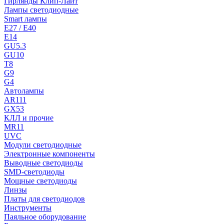
Гирлянды Клип-Лайт
Лампы светодиодные
Smart лампы
E27 / E40
E14
GU5.3
GU10
T8
G9
G4
Автолампы
AR111
GX53
КЛЛ и прочие
MR11
UVC
Модули светодиодные
Электронные компоненты
Выводные светодиоды
SMD-светодиоды
Мощные светодиоды
Линзы
Платы для светодиодов
Инструменты
Паяльное оборудование