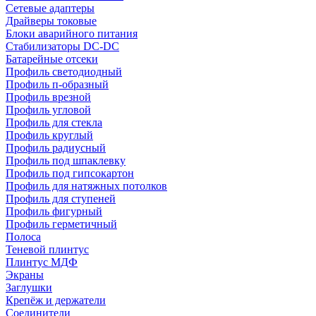
Сетевые адаптеры
Драйверы токовые
Блоки аварийного питания
Стабилизаторы DC-DC
Батарейные отсеки
Профиль светодиодный
Профиль п-образный
Профиль врезной
Профиль угловой
Профиль для стекла
Профиль круглый
Профиль радиусный
Профиль под шпаклевку
Профиль под гипсокартон
Профиль для натяжных потолков
Профиль для ступеней
Профиль фигурный
Профиль герметичный
Полоса
Теневой плинтус
Плинтус МДФ
Экраны
Заглушки
Крепёж и держатели
Соединители