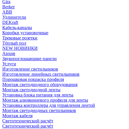
Gira
Berker
ABB
Удлинители
DEKraft
Кабель-каналы
Коробки установочные
Трековые розетки
Тёплый пол
NEW НОВИНКИ
Архив
Звукопоглощающие панели
Услуги
Изготовление светильников
Изготовление линейных светильников
Порошковая покраска профиля
Монтаж светодиодного оборудования
Монтаж светодиодной ленты
Установка блока питания для ленты
Монтаж алюминиевого профиля для ленты
Установка контроллера для управления лентой
Монтаж светодиодных светильников
Монтаж кабеля
Светотехнический расчёт
Светотехнический расчёт