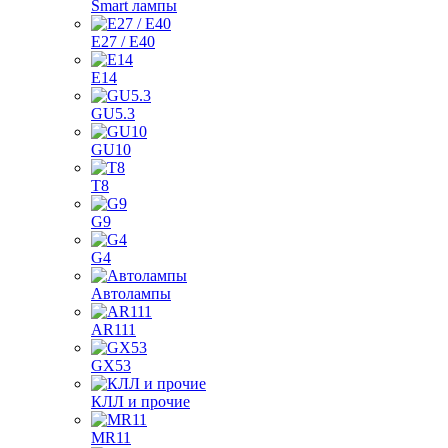
Smart лампы
E27 / E40
E14
GU5.3
GU10
T8
G9
G4
Автолампы
AR111
GX53
КЛЛ и прочие
MR11