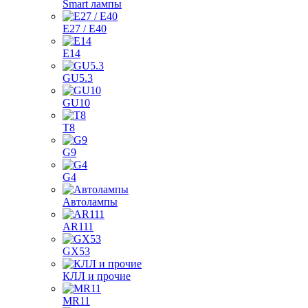
Smart лампы
E27 / E40
E14
GU5.3
GU10
T8
G9
G4
Автолампы
AR111
GX53
КЛЛ и прочие
MR11