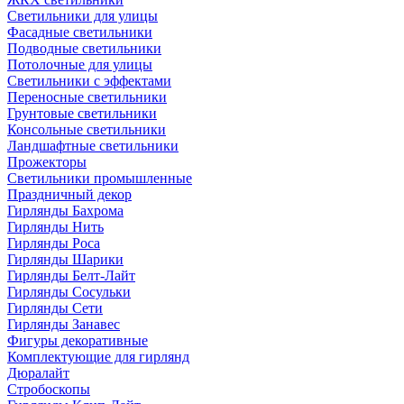
Светильники для улицы
Фасадные светильники
Подводные светильники
Потолочные для улицы
Светильники с эффектами
Переносные светильники
Грунтовые светильники
Консольные светильники
Ландшафтные светильники
Прожекторы
Светильники промышленные
Праздничный декор
Гирлянды Бахрома
Гирлянды Нить
Гирлянды Роса
Гирлянды Шарики
Гирлянды Белт-Лайт
Гирлянды Сосульки
Гирлянды Сети
Гирлянды Занавес
Фигуры декоративные
Комплектующие для гирлянд
Дюралайт
Стробоскопы