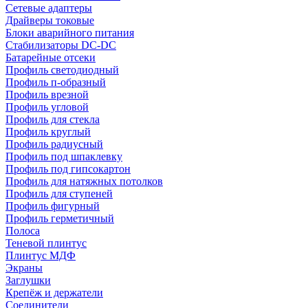
Сетевые адаптеры
Драйверы токовые
Блоки аварийного питания
Стабилизаторы DC-DC
Батарейные отсеки
Профиль светодиодный
Профиль п-образный
Профиль врезной
Профиль угловой
Профиль для стекла
Профиль круглый
Профиль радиусный
Профиль под шпаклевку
Профиль под гипсокартон
Профиль для натяжных потолков
Профиль для ступеней
Профиль фигурный
Профиль герметичный
Полоса
Теневой плинтус
Плинтус МДФ
Экраны
Заглушки
Крепёж и держатели
Соединители