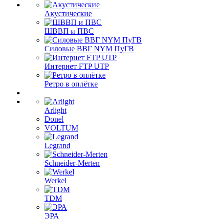
Акустические
ШВВП и ПВС
Силовые ВВГ NYM ПуГВ
Интернет FTP UTP
Ретро в оплётке
Arlight
Donel
VOLTUM
Legrand
Schneider-Merten
Werkel
TDM
ЭРА