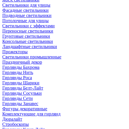
Светильники для улицы
Фасадные светильники
Подводные светильники
Потолочные для улицы
Светильники с эффектами
Переносные светильники
Грунтовые светильники
Консольные светильники
Ландшафтные светильники
Прожекторы
Светильники промышленные
Праздничный декор
Гирлянды Бахрома
Гирлянды Нить
Гирлянды Роса
Гирлянды Шарики
Гирлянды Белт-Лайт
Гирлянды Сосульки
Гирлянды Сети
Гирлянды Занавес
Фигуры декоративные
Комплектующие для гирлянд
Дюралайт
Стробоскопы