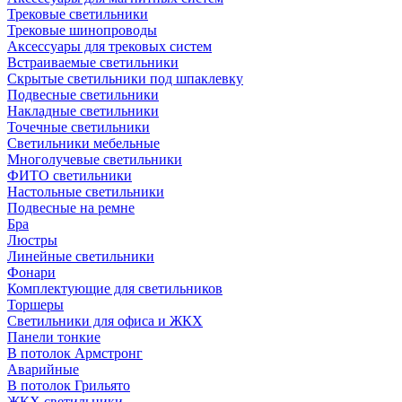
Трековые светильники
Трековые шинопроводы
Аксессуары для трековых систем
Встраиваемые светильники
Скрытые светильники под шпаклевку
Подвесные светильники
Накладные светильники
Точечные светильники
Светильники мебельные
Многолучевые светильники
ФИТО светильники
Настольные светильники
Подвесные на ремне
Бра
Люстры
Линейные светильники
Фонари
Комплектующие для светильников
Торшеры
Светильники для офиса и ЖКХ
Панели тонкие
В потолок Армстронг
Аварийные
В потолок Грильято
ЖКХ светильники