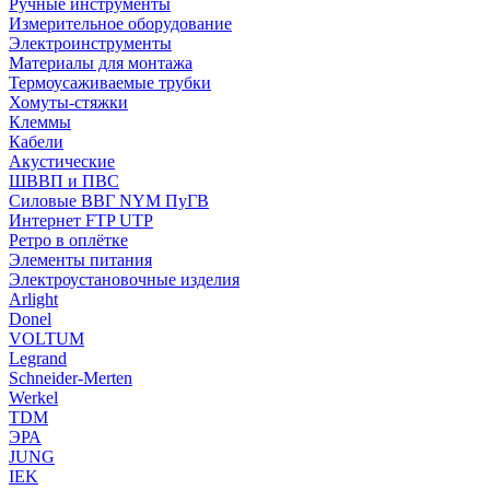
Ручные инструменты
Измерительное оборудование
Электроинструменты
Материалы для монтажа
Термоусаживаемые трубки
Хомуты-стяжки
Клеммы
Кабели
Акустические
ШВВП и ПВС
Силовые ВВГ NYM ПуГВ
Интернет FTP UTP
Ретро в оплётке
Элементы питания
Электроустановочные изделия
Arlight
Donel
VOLTUM
Legrand
Schneider-Merten
Werkel
TDM
ЭРА
JUNG
IEK