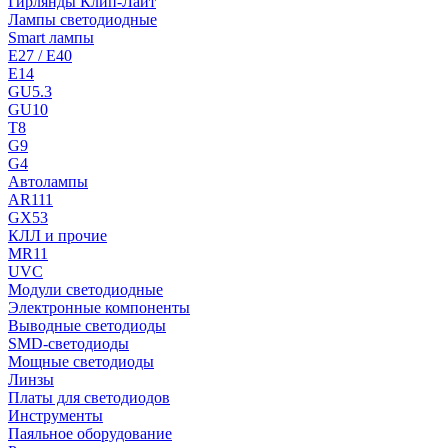
Гирлянды Клип-Лайт
Лампы светодиодные
Smart лампы
E27 / E40
E14
GU5.3
GU10
T8
G9
G4
Автолампы
AR111
GX53
КЛЛ и прочие
MR11
UVC
Модули светодиодные
Электронные компоненты
Выводные светодиоды
SMD-светодиоды
Мощные светодиоды
Линзы
Платы для светодиодов
Инструменты
Паяльное оборудование