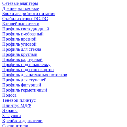
Сетевые адаптеры
Драйверы токовые
Блоки аварийного питания
Стабилизаторы DC-DC
Батарейные отсеки
Профиль светодиодный
Профиль п-образный
Профиль врезной
Профиль угловой
Профиль для стекла
Профиль круглый
Профиль радиусный
Профиль под шпаклевку
Профиль под гипсокартон
Профиль для натяжных потолков
Профиль для ступеней
Профиль фигурный
Профиль герметичный
Полоса
Теневой плинтус
Плинтус МДФ
Экраны
Заглушки
Крепёж и держатели
Соединители