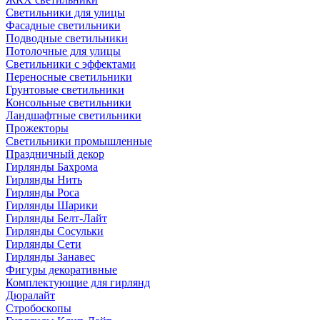
Светильники для улицы
Фасадные светильники
Подводные светильники
Потолочные для улицы
Светильники с эффектами
Переносные светильники
Грунтовые светильники
Консольные светильники
Ландшафтные светильники
Прожекторы
Светильники промышленные
Праздничный декор
Гирлянды Бахрома
Гирлянды Нить
Гирлянды Роса
Гирлянды Шарики
Гирлянды Белт-Лайт
Гирлянды Сосульки
Гирлянды Сети
Гирлянды Занавес
Фигуры декоративные
Комплектующие для гирлянд
Дюралайт
Стробоскопы