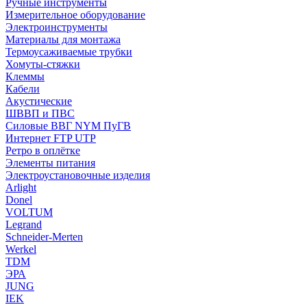
Ручные инструменты
Измерительное оборудование
Электроинструменты
Материалы для монтажа
Термоусаживаемые трубки
Хомуты-стяжки
Клеммы
Кабели
Акустические
ШВВП и ПВС
Силовые ВВГ NYM ПуГВ
Интернет FTP UTP
Ретро в оплётке
Элементы питания
Электроустановочные изделия
Arlight
Donel
VOLTUM
Legrand
Schneider-Merten
Werkel
TDM
ЭРА
JUNG
IEK