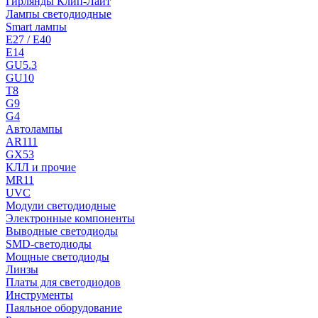
Гирлянды Клип-Лайт
Лампы светодиодные
Smart лампы
E27 / E40
E14
GU5.3
GU10
T8
G9
G4
Автолампы
AR111
GX53
КЛЛ и прочие
MR11
UVC
Модули светодиодные
Электронные компоненты
Выводные светодиоды
SMD-светодиоды
Мощные светодиоды
Линзы
Платы для светодиодов
Инструменты
Паяльное оборудование