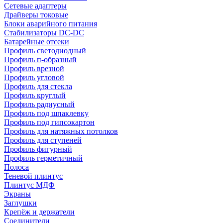
Сетевые адаптеры
Драйверы токовые
Блоки аварийного питания
Стабилизаторы DC-DC
Батарейные отсеки
Профиль светодиодный
Профиль п-образный
Профиль врезной
Профиль угловой
Профиль для стекла
Профиль круглый
Профиль радиусный
Профиль под шпаклевку
Профиль под гипсокартон
Профиль для натяжных потолков
Профиль для ступеней
Профиль фигурный
Профиль герметичный
Полоса
Теневой плинтус
Плинтус МДФ
Экраны
Заглушки
Крепёж и держатели
Соединители