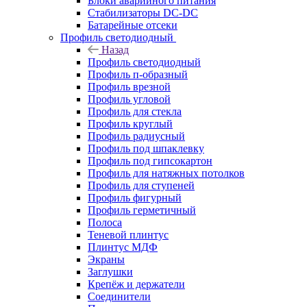
Блоки аварийного питания
Стабилизаторы DC-DC
Батарейные отсеки
Профиль светодиодный
Назад
Профиль светодиодный
Профиль п-образный
Профиль врезной
Профиль угловой
Профиль для стекла
Профиль круглый
Профиль радиусный
Профиль под шпаклевку
Профиль под гипсокартон
Профиль для натяжных потолков
Профиль для ступеней
Профиль фигурный
Профиль герметичный
Полоса
Теневой плинтус
Плинтус МДФ
Экраны
Заглушки
Крепёж и держатели
Соединители