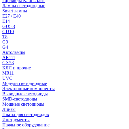
Гирлянды Клип-Лайт
Лампы светодиодные
Smart лампы
E27 / E40
E14
GU5.3
GU10
T8
G9
G4
Автолампы
AR111
GX53
КЛЛ и прочие
MR11
UVC
Модули светодиодные
Электронные компоненты
Выводные светодиоды
SMD-светодиоды
Мощные светодиоды
Линзы
Платы для светодиодов
Инструменты
Паяльное оборудование