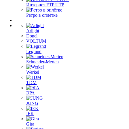
Интернет FTP UTP
Ретро в оплётке
Arlight
Donel
VOLTUM
Legrand
Schneider-Merten
Werkel
TDM
ЭРА
JUNG
IEK
Gira