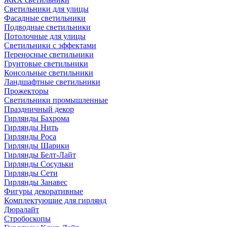
Светильники для улицы
Фасадные светильники
Подводные светильники
Потолочные для улицы
Светильники с эффектами
Переносные светильники
Грунтовые светильники
Консольные светильники
Ландшафтные светильники
Прожекторы
Светильники промышленные
Праздничный декор
Гирлянды Бахрома
Гирлянды Нить
Гирлянды Роса
Гирлянды Шарики
Гирлянды Белт-Лайт
Гирлянды Сосульки
Гирлянды Сети
Гирлянды Занавес
Фигуры декоративные
Комплектующие для гирлянд
Дюралайт
Стробоскопы