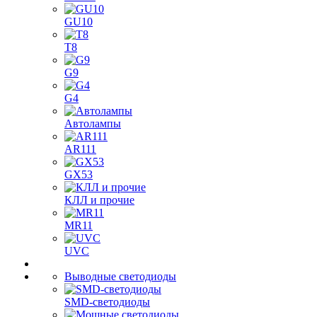
GU10
T8
G9
G4
Автолампы
AR111
GX53
КЛЛ и прочие
MR11
UVC
Выводные светодиоды
SMD-светодиоды