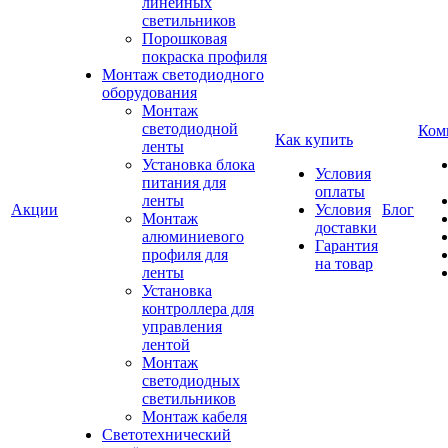
линейных
светильников
Порошковая
покраска профиля
Монтаж светодиодного
оборудования
Монтаж
светодиодной
Ком
Как купить
ленты
Установка блока
Условия
питания для
оплаты
ленты
Акции
Условия
Блог
Монтаж
доставки
алюминиевого
Гарантия
профиля для
на товар
ленты
Установка
контроллера для
управления
лентой
Монтаж
светодиодных
светильников
Монтаж кабеля
Светотехнический