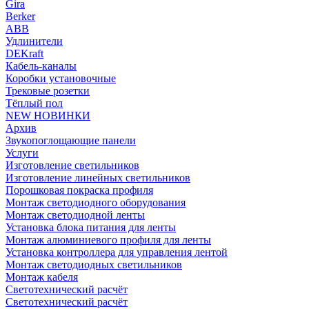
Gira
Berker
ABB
Удлинители
DEKraft
Кабель-каналы
Коробки установочные
Трековые розетки
Тёплый пол
NEW НОВИНКИ
Архив
Звукопоглощающие панели
Услуги
Изготовление светильников
Изготовление линейных светильников
Порошковая покраска профиля
Монтаж светодиодного оборудования
Монтаж светодиодной ленты
Установка блока питания для ленты
Монтаж алюминиевого профиля для ленты
Установка контроллера для управления лентой
Монтаж светодиодных светильников
Монтаж кабеля
Светотехнический расчёт
Светотехнический расчёт