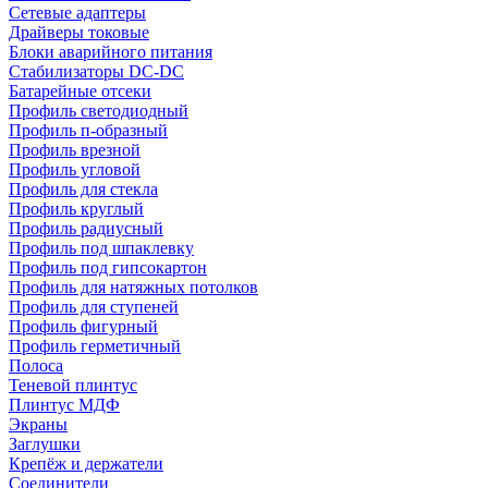
Сетевые адаптеры
Драйверы токовые
Блоки аварийного питания
Стабилизаторы DC-DC
Батарейные отсеки
Профиль светодиодный
Профиль п-образный
Профиль врезной
Профиль угловой
Профиль для стекла
Профиль круглый
Профиль радиусный
Профиль под шпаклевку
Профиль под гипсокартон
Профиль для натяжных потолков
Профиль для ступеней
Профиль фигурный
Профиль герметичный
Полоса
Теневой плинтус
Плинтус МДФ
Экраны
Заглушки
Крепёж и держатели
Соединители