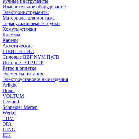
Ручные инструменты
Измерительное оборудование
Электроинструменты
Материалы для монтажа
Термоусаживаемые трубки
Хомуты-стяжки
Клеммы
Кабели
Акустические
ШВВП и ПВС
Силовые ВВГ NYM ПуГВ
Интернет FTP UTP
Ретро в оплётке
Элементы питания
Электроустановочные изделия
Arlight
Donel
VOLTUM
Legrand
Schneider-Merten
Werkel
TDM
ЭРА
JUNG
IEK