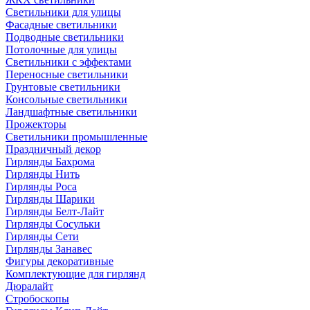
Светильники для улицы
Фасадные светильники
Подводные светильники
Потолочные для улицы
Светильники с эффектами
Переносные светильники
Грунтовые светильники
Консольные светильники
Ландшафтные светильники
Прожекторы
Светильники промышленные
Праздничный декор
Гирлянды Бахрома
Гирлянды Нить
Гирлянды Роса
Гирлянды Шарики
Гирлянды Белт-Лайт
Гирлянды Сосульки
Гирлянды Сети
Гирлянды Занавес
Фигуры декоративные
Комплектующие для гирлянд
Дюралайт
Стробоскопы