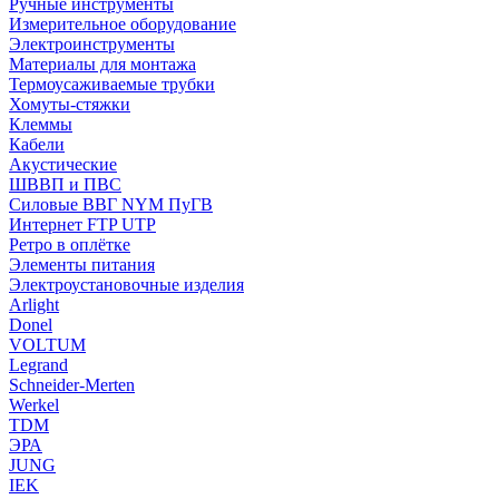
Ручные инструменты
Измерительное оборудование
Электроинструменты
Материалы для монтажа
Термоусаживаемые трубки
Хомуты-стяжки
Клеммы
Кабели
Акустические
ШВВП и ПВС
Силовые ВВГ NYM ПуГВ
Интернет FTP UTP
Ретро в оплётке
Элементы питания
Электроустановочные изделия
Arlight
Donel
VOLTUM
Legrand
Schneider-Merten
Werkel
TDM
ЭРА
JUNG
IEK