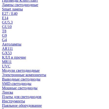
Гирлянды Клип-Лайт
Лампы светодиодные
Smart лампы
E27 / E40
E14
GU5.3
GU10
T8
G9
G4
Автолампы
AR111
GX53
КЛЛ и прочие
MR11
UVC
Модули светодиодные
Электронные компоненты
Выводные светодиоды
SMD-светодиоды
Мощные светодиоды
Линзы
Платы для светодиодов
Инструменты
Паяльное оборудование