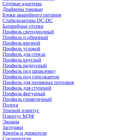
Сетевые адаптеры
Драйверы токовые
Блоки аварийного питания
Стабилизаторы DC-DC
Батарейные отсеки
Профиль светодиодный
Профиль п-образный
Профиль врезной
Профиль угловой
Профиль для стекла
Профиль круглый
Профиль радиусный
Профиль под шпаклевку
Профиль под гипсокартон
Профиль для натяжных потолков
Профиль для ступеней
Профиль фигурный
Профиль герметичный
Полоса
Теневой плинтус
Плинтус МДФ
Экраны
Заглушки
Крепёж и держатели
Соединители